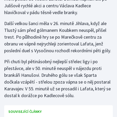
Julišově rychlé akci a centru Václava Kadlece
hlavičkoval v pádu těsně vedle branky.
Gymnastika
Další velkou šanci měla v 26. minutě Jihlava, když ale
Házená
Tlustý sám před gólmanem Koubkem neuspěl, přišel
trest. Po půlhodině hry se po Marečkově centru za
Jezdectví
obranu ve vápně nejrychleji zorientoval Lafata, jenž
Judo
poslední duel s Vysočinou rozhodl rekordními pěti góly.
Při chuti byl pětinásobný nejlepší střelec ligy i po
Krasobruslení
přestávce, ale v 50. minutě neuspěl v nájezdu proti
brankáři Hanušovi. Druhého gólu se však Sparta
Lezení
dočkala vzápětí - střelou zpoza vápna se o něj postaral
Lyže a snowboard
Karavajev. V 55. minutě už se prosadil i Lafata, který se
dostal k dorážce po Kadlecově sólu.
Moderní pětiboj
SOUVISEJÍCÍ ČLÁNKY
Motorsport