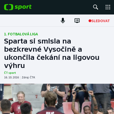
POPULÁRNÍ
SLEDOVAT
Fotbal
1. FOTBALOVÁ LIGA
Sparta si smlsla na
Hokej
bezkrevné Vysočině a
ukončila čekání na ligovou
Tenis
výhru
Atletika
ČT sport
16. 10. 2016
|
Zdroj:
ČTK
Cyklistika
DALŠÍ SPORTY
Americký fotbal
NEPŘEHLÉDNĚTE