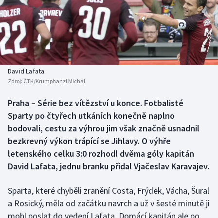
Baseball a softbal
Soutěže
Basketbal
Historické návraty
Biatlon
Aplikace ČT sport
David Lafata
Boby a skeleton
AZ kvíz
Zdroj:
ČTK/Krumphanzl Michal
Box
Praha – Série bez vítězství u konce. Fotbalisté
Sparty po čtyřech utkáních konečně naplno
Curling
bodovali, cestu za výhrou jim však značně usnadnil
bezkrevný výkon trápící se Jihlavy. O výhře
Dostihy
letenského celku 3:0 rozhodl dvěma góly kapitán
David Lafata, jednu branku přidal Vjačeslav Karavajev.
Florbal
Sparta, které chyběli zranění Costa, Frýdek, Vácha, Šural
Futsal
a Rosický, měla od začátku navrch a už v šesté minutě ji
mohl poslat do vedení Lafata. Domácí kapitán ale po
Golf