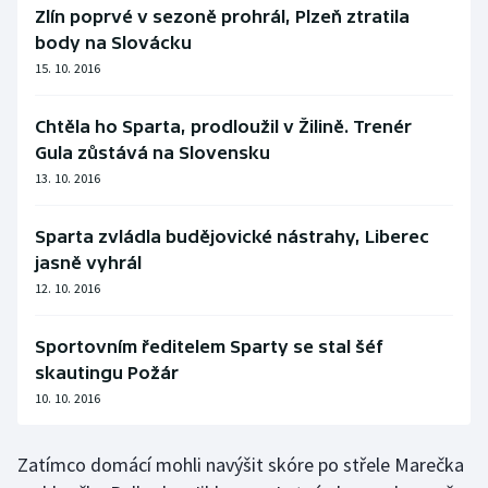
Zlín poprvé v sezoně prohrál, Plzeň ztratila
Olympijské hry
body na Slovácku
15. 10. 2016
Parasport
Chtěla ho Sparta, prodloužil v Žilině. Trenér
Plavání
Gula zůstává na Slovensku
13. 10. 2016
Plážový volejbal
Sparta zvládla budějovické nástrahy, Liberec
Ragby
jasně vyhrál
12. 10. 2016
Rychlobruslení
Rychlostní kanoistika
Sportovním ředitelem Sparty se stal šéf
skautingu Požár
Short track
10. 10. 2016
Sportovní střelba
Zatímco domácí mohli navýšit skóre po střele Marečka