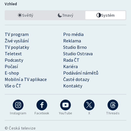
Vzhled
Světlý
Tmavý
Systém
TV program
Pro média
Živé vysílání
Reklama
TV poplatky
Studio Brno
Teletext
Studio Ostrava
Podcasty
Rada ČT
Počasí
Kariéra
E-shop
Podávání námětů
Mobilní a TV aplikace
Časté dotazy
Vše o ČT
Kontakty
Instagram
Facebook
YouTube
X
Threads
© Česká televize