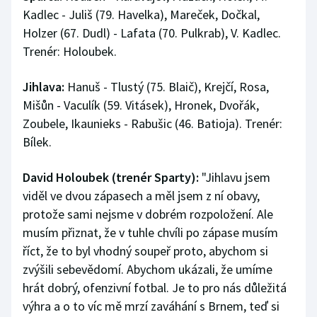
Kadlec - Juliš (79. Havelka), Mareček, Dočkal,
Holzer (67. Dudl) - Lafata (70. Pulkrab), V. Kadlec.
Trenér: Holoubek.
Jihlava:
Hanuš - Tlustý (75. Blaič), Krejčí, Rosa,
Mišůn - Vaculík (59. Vitásek), Hronek, Dvořák,
Zoubele, Ikaunieks - Rabušic (46. Batioja). Trenér:
Bílek.
David Holoubek (trenér Sparty):
"Jihlavu jsem
viděl ve dvou zápasech a měl jsem z ní obavy,
protože sami nejsme v dobrém rozpoložení. Ale
musím přiznat, že v tuhle chvíli po zápase musím
říct, že to byl vhodný soupeř proto, abychom si
zvýšili sebevědomí. Abychom ukázali, že umíme
hrát dobrý, ofenzivní fotbal. Je to pro nás důležitá
výhra a o to víc mě mrzí zaváhání s Brnem, teď si