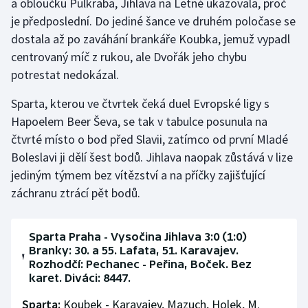
a obloučku Pulkraba, Jihlava na Letné ukazovala, proč
Stolní tenis
je předposlední. Do jediné šance ve druhém poločase se
dostala až po zaváhání brankáře Koubka, jemuž vypadl
Triatlon
centrovaný míč z rukou, ale Dvořák jeho chybu
potrestat nedokázal.
Veslování
Sparta, kterou ve čtvrtek čeká duel Evropské ligy s
Vodní slalom
Hapoelem Beer Ševa, se tak v tabulce posunula na
čtvrté místo o bod před Slavii, zatímco od první Mladé
Volejbal
Boleslavi ji dělí šest bodů. Jihlava naopak zůstává v lize
jediným týmem bez vítězství a na příčky zajišťující
Ostatní
záchranu ztrácí pět bodů.
Sparta Praha - Vysočina Jihlava 3:0 (1:0)
Branky: 30. a 55. Lafata, 51. Karavajev.
Rozhodčí: Pechanec - Peřina, Boček. Bez
karet. Diváci: 8447.
Sparta:
Koubek - Karavajev, Mazuch, Holek, M.