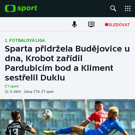
POPULÁRNÍ
SLEDOVAT
Fotbal
1. FOTBALOVÁ LIGA
Sparta přidržela Budějovice u
Hokej
dna, Krobot zařídil
Pardubicím bod a Kliment
Tenis
sestřelil Duklu
Atletika
ČT sport
22. 9. 2024
|
Zdroj:
ČTK
,
ČT sport
Cyklistika
DALŠÍ SPORTY
Americký fotbal
NEPŘEHLÉDNĚTE