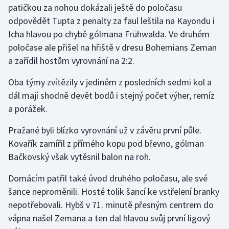
patičkou za nohou dokázali ještě do poločasu
odpovědět Tupta z penalty za faul leštila na Kayondu i
Icha hlavou po chybě gólmana Frühwalda. Ve druhém
poločase ale přišel na hřiště v dresu Bohemians Zeman
a zařídil hostům vyrovnání na 2:2.
Oba týmy zvítězily v jediném z posledních sedmi kol a
dál mají shodně devět bodů i stejný počet výher, remíz
a porážek.
Pražané byli blízko vyrovnání už v závěru první půle.
Kovařík zamířil z přímého kopu pod břevno, gólman
Bačkovský však vytěsnil balon na roh.
Domácím patřil také úvod druhého poločasu, ale své
šance neproměnili. Hosté tolik šancí ke vstřelení branky
nepotřebovali. Hybš v 71. minutě přesným centrem do
vápna našel Zemana a ten dal hlavou svůj první ligový