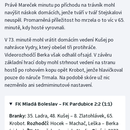
Právě Mareček minutu po příchodu na trávník mohl
Olympijské hry
navýšit náskok domácích, jenže tváří v tvář Stejskalovi
neuspěl. Promarněná příležitost ho mrzela o to víc v 65.
Parasport
minutě, kdy hosté vyrovnali.
Plavání
V 73. minutě mohl vrátit domácím vedení Kušej po
nahrávce Vydry, který obešel tři protihráče.
Plážový volejbal
Videorozhodčí Berka však odhalil ofsajd. V závěru
základní hrací doby mohl strhnout vedení na stranu
Ragby
hostů po rohovém kopu opět Krobot, jenže hlavičkoval
pouze do náruče Trmala. Na podobě skóre už nic
Rychlobruslení
nezměnilo ani sedmiminutové nastavení.
Rychlostní kanoistika
FK Mladá Boleslav – FK Pardubice 2:2 (1:1)
Short track
Branky:
35. Ladra, 48. Kušej – 8. Zlatohlávek, 65.
Sportovní střelba
Krobot.
Rozhodčí:
Hocek – Machač, Leška – Berka