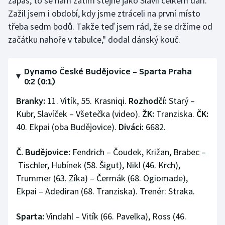
zápas, to se nám zatím stejně jako Slavii celkem daří.
Zažil jsem i období, kdy jsme ztráceli na první místo
třeba sedm bodů. Takže teď jsem rád, že se držíme od
začátku nahoře v tabulce," dodal dánský kouč.
Dynamo České Budějovice – Sparta Praha
0:2 (0:1)
Branky:
11. Vitík, 55. Krasniqi.
Rozhodčí:
Starý –
Kubr, Slavíček – Všetečka (video).
ŽK:
Tranziska.
ČK:
40. Ekpai (oba Budějovice).
Diváci:
6682.
Č. Budějovice:
Fendrich – Čoudek, Križan, Brabec –
Tischler, Hubínek (58. Šigut), Nikl (46. Krch),
Trummer (63. Zíka) – Čermák (68. Ogiomade),
Ekpai – Adediran (68. Tranziska). Trenér: Straka.
Sparta:
Vindahl – Vitík (66. Pavelka), Ross (46.