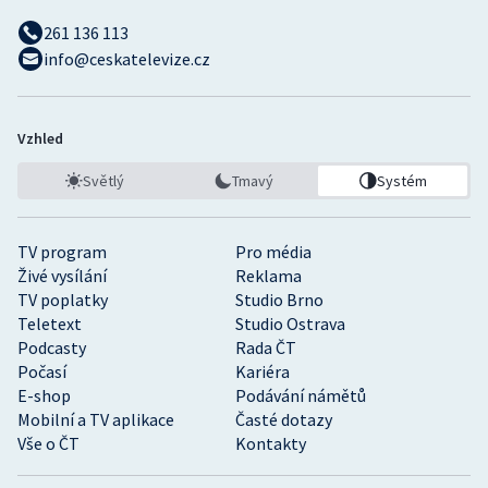
261 136 113
info@ceskatelevize.cz
Vzhled
Světlý
Tmavý
Systém
TV program
Pro média
Živé vysílání
Reklama
TV poplatky
Studio Brno
Teletext
Studio Ostrava
Podcasty
Rada ČT
Počasí
Kariéra
E-shop
Podávání námětů
Mobilní a TV aplikace
Časté dotazy
Vše o ČT
Kontakty