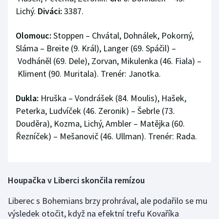
Lichý.
Diváci:
3387.
Olomouc:
Stoppen – Chvátal, Dohnálek, Pokorný,
Sláma – Breite (9. Král), Langer (69. Spáčil) –
Vodháněl (69. Dele), Zorvan, Mikulenka (46. Fiala) –
Kliment (90. Muritala). Trenér: Janotka.
Dukla:
Hruška – Vondrášek (84. Moulis), Hašek,
Peterka, Ludvíček (46. Zeronik) – Šebrle (73.
Douděra), Kozma, Lichý, Ambler – Matějka (60.
Řezníček) – Mešanovič (46. Ullman). Trenér: Rada.
Houpačka v Liberci skončila remízou
Liberec s Bohemians brzy prohrával, ale podařilo se mu
výsledek otočit, když na efektní trefu Kovaříka