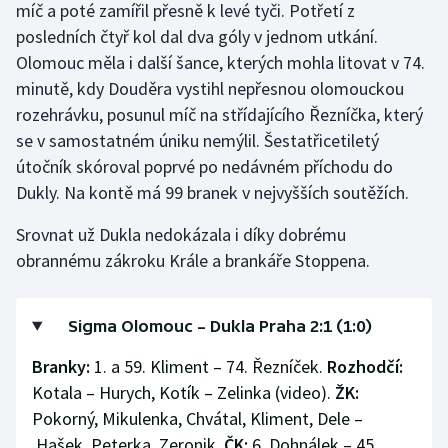
míč a poté zamířil přesně k levé tyči. Potřetí z
posledních čtyř kol dal dva góly v jednom utkání.
Olomouc měla i další šance, kterých mohla litovat v 74.
minutě, kdy Douděra vystihl nepřesnou olomouckou
rozehrávku, posunul míč na střídajícího Řezníčka, který
se v samostatném úniku nemýlil. Šestatřicetiletý
útočník skóroval poprvé po nedávném příchodu do
Dukly. Na kontě má 99 branek v nejvyšších soutěžích.
Srovnat už Dukla nedokázala i díky dobrému
obrannému zákroku Krále a brankáře Stoppena.
Sigma Olomouc – Dukla Praha 2:1 (1:0)
Branky:
1. a 59. Kliment – 74. Řezníček.
Rozhodčí:
Kotala – Hurych, Kotík – Zelinka (video).
ŽK:
Pokorný, Mikulenka, Chvátal, Kliment, Dele –
Hašek, Peterka, Zeronik.
ČK:
6. Dohnálek – 45.