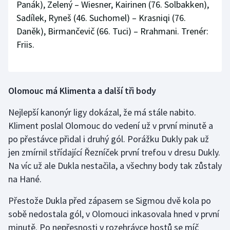
Panák), Zelený – Wiesner, Kairinen (76. Solbakken),
Sadílek, Ryneš (46. Suchomel) – Krasniqi (76.
Daněk), Birmančevič (66. Tuci) – Rrahmani. Trenér:
Friis.
Olomouc má Klimenta a další tři body
Nejlepší kanonýr ligy dokázal, že má stále nabito.
Kliment poslal Olomouc do vedení už v první minutě a
po přestávce přidal i druhý gól. Porážku Dukly pak už
jen zmírnil střídající Řezníček první trefou v dresu Dukly.
Na víc už ale Dukla nestačila, a všechny body tak zůstaly
na Hané.
Přestože Dukla před zápasem se Sigmou dvě kola po
sobě nedostala gól, v Olomouci inkasovala hned v první
minutě. Po nepřesnosti v rozehrávce hostů se míč