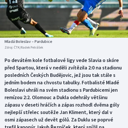
Baseball a softbal
Soutěže
Basketbal
Historické návraty
Biatlon
Aplikace ČT sport
Mladá Boleslav – Pardubice
Boby a skeleton
AZ kvíz
Zdroj:
ČTK/Radek Petrášek
Box
Po devátém kole fotbalové ligy vede Slavia o skóre
před Spartou, která v neděli zvítězila 2:0 na stadionu
Curling
posledních Českých Budějovic, jež jsou tak stále s
jedním bodem na chvostu tabulky. Fotbalisté Mladé
Dostihy
Boleslavi uhráli na svém stadionu s Pardubicemi jen
remízou 2:2. Olomouc a Dukla odehrály většinu
Florbal
zápasu v deseti hráčích a zápas rozhodl dvěma góly
nejlepší střelec soutěže Jan Kliment, který dal v
Futsal
osmi zápasech už devět gólů. Za Duklu se poprvé
trefil kanonýr Jakub Řezníček, který snížil na
Golf