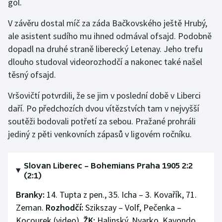
gól.
V závěru dostal míč za záda Bačkovského ještě Hrubý,
ale asistent sudího mu ihned odmával ofsajd. Podobně
dopadl na druhé straně liberecký Letenay. Jeho trefu
dlouho studoval videorozhodčí a nakonec také našel
těsný ofsajd.
Vršovičtí potvrdili, že se jim v poslední době v Liberci
daří. Po předchozích dvou vítězstvích tam v nejvyšší
soutěži bodovali potřetí za sebou. Pražané prohráli
jediný z pěti venkovních zápasů v ligovém ročníku.
Slovan Liberec –⁠⁠⁠⁠⁠⁠ Bohemians Praha 1905 2:2
(2:1)
Branky:
14. Tupta z pen., 35. Icha –⁠⁠⁠⁠⁠⁠ 3. Kovařík, 71.
Zeman.
Rozhodčí:
Szikszay –⁠⁠⁠⁠⁠⁠ Volf, Pečenka –⁠⁠⁠⁠⁠⁠
Kocourek (video).
ŽK:
Halinský, Nyarko, Kayondo,