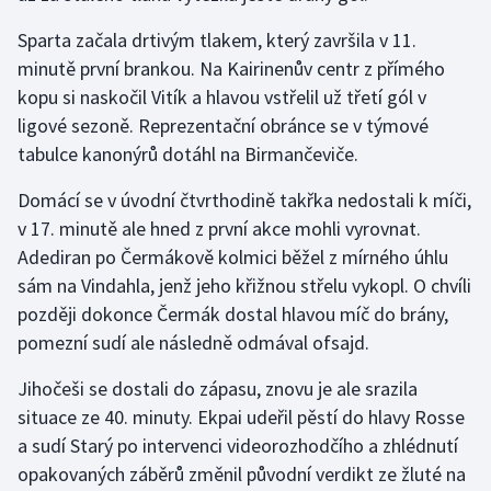
Sparta začala drtivým tlakem, který završila v 11.
minutě první brankou. Na Kairinenův centr z přímého
kopu si naskočil Vitík a hlavou vstřelil už třetí gól v
ligové sezoně. Reprezentační obránce se v týmové
tabulce kanonýrů dotáhl na Birmančeviče.
Domácí se v úvodní čtvrthodině takřka nedostali k míči,
v 17. minutě ale hned z první akce mohli vyrovnat.
Adediran po Čermákově kolmici běžel z mírného úhlu
sám na Vindahla, jenž jeho křižnou střelu vykopl. O chvíli
později dokonce Čermák dostal hlavou míč do brány,
pomezní sudí ale následně odmával ofsajd.
Jihočeši se dostali do zápasu, znovu je ale srazila
situace ze 40. minuty. Ekpai udeřil pěstí do hlavy Rosse
a sudí Starý po intervenci videorozhodčího a zhlédnutí
opakovaných záběrů změnil původní verdikt ze žluté na