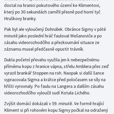
dostal na hranici pokutového území ke Klimentovi,
který po 30 sekundách zamířil přesně pod horní tyč
Hruškovy branky.
Pak byl ale vyloučený Dohnálek. Obránce Sigmy v páté
minutě jako poslední hráč fauloval Mešanoviče a po
zásahu videorozhodčího a přezkoumání situace ze
záznamu musel předčasně opustit trávník.
Dukla početní převahu využila jen k nebezpečnému
přímému kopu z hranice vápna, střelu Amblera přes zeď
vyrazil brankář Stoppen na roh. Naopak si další šance
vypracovala Sigma a krátce před poločasem se síly na
hřišti vyrovnaly. Po faulu na Langera a dalším zásahu
videorozhodčího vyloučil sudí Kotala Lichého.
Zvýšit domácí dokázali v 59. minutě. Ve formě hrající
Kliment si při rohovém kopu Sigmy počkal na odražený