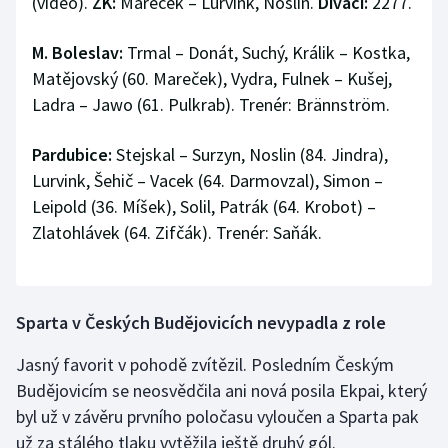
(video).
ŽK:
Mareček – Lurvink, Noslin.
Diváci:
2277.
Stolní tenis
M. Boleslav:
Trmal – Donát, Suchý, Králik – Kostka,
Triatlon
Matějovský (60. Mareček), Vydra, Fulnek – Kušej,
Ladra – Jawo (61. Pulkrab). Trenér: Brännström.
Veslování
Pardubice:
Stejskal – Surzyn, Noslin (84. Jindra),
Vodní slalom
Lurvink, Šehič – Vacek (64. Darmovzal), Simon –
Leipold (36. Míšek), Solil, Patrák (64. Krobot) –
Volejbal
Zlatohlávek (64. Zifčák). Trenér: Saňák.
Ostatní
Sparta v Českých Budějovicích nevypadla z role
Jasný favorit v pohodě zvítězil. Posledním Českým
Budějovicím se neosvědčila ani nová posila Ekpai, který
byl už v závěru prvního poločasu vyloučen a Sparta pak
už za stálého tlaku vytěžila ještě druhý gól.