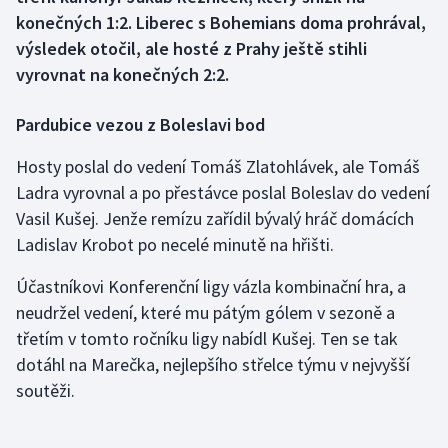
konečných 1:2. Liberec s Bohemians doma prohrával,
Gymnastika
výsledek otočil, ale hosté z Prahy ještě stihli
vyrovnat na konečných 2:2.
Házená
Pardubice vezou z Boleslavi bod
Jezdectví
Hosty poslal do vedení Tomáš Zlatohlávek, ale Tomáš
Judo
Ladra vyrovnal a po přestávce poslal Boleslav do vedení
Vasil Kušej. Jenže remízu zařídil bývalý hráč domácích
Krasobruslení
Ladislav Krobot po necelé minutě na hřišti.
Účastníkovi Konferenční ligy vázla kombinační hra, a
Lezení
neudržel vedení, které mu pátým gólem v sezoně a
Lyže a snowboard
třetím v tomto ročníku ligy nabídl Kušej. Ten se tak
dotáhl na Marečka, nejlepšího střelce týmu v nejvyšší
Moderní pětiboj
soutěži.
Motorsport