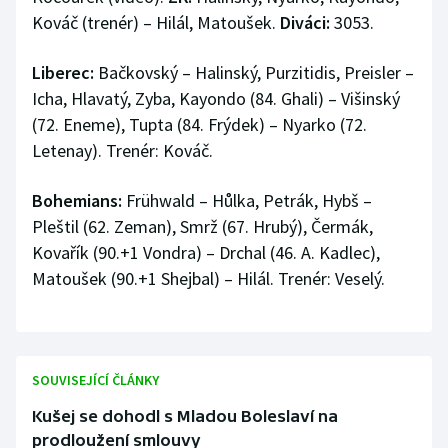
Kováč (trenér) –⁠⁠⁠⁠⁠⁠ Hilál, Matoušek.
Diváci:
3053.
Liberec:
Bačkovský –⁠⁠⁠⁠⁠⁠ Halinský, Purzitidis, Preisler –⁠⁠⁠⁠⁠⁠
Icha, Hlavatý, Zyba, Kayondo (84. Ghali) –⁠⁠⁠⁠⁠⁠ Višinský
(72. Eneme), Tupta (84. Frýdek) –⁠⁠⁠⁠⁠⁠ Nyarko (72.
Letenay). Trenér: Kováč.
Bohemians:
Frühwald –⁠⁠⁠⁠⁠⁠ Hůlka, Petrák, Hybš –⁠⁠⁠⁠⁠⁠
Pleštil (62. Zeman), Smrž (67. Hrubý), Čermák,
Kovařík (90.+1 Vondra) –⁠⁠⁠⁠⁠⁠ Drchal (46. A. Kadlec),
Matoušek (90.+1 Shejbal) –⁠⁠⁠⁠⁠⁠ Hilál. Trenér: Veselý.
SOUVISEJÍCÍ ČLÁNKY
Kušej se dohodl s Mladou Boleslaví na
prodloužení smlouvy