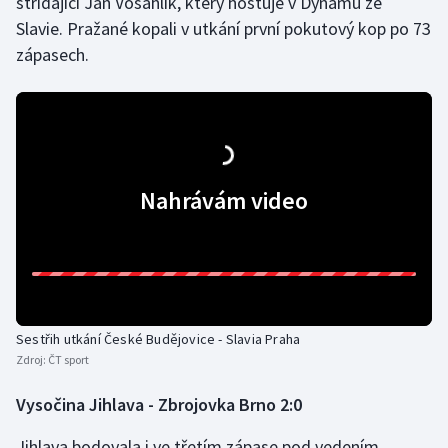
střídající Jan Vošahlík, který hostuje v Dynamu ze
Slavie. Pražané kopali v utkání první pokutový kop po 73
zápasech.
Nahrávám video
Sestřih utkání České Budějovice - Slavia Praha
Zdroj:
ČT sport
Vysočina Jihlava - Zbrojovka Brno 2:0
Jihlava bodovala i ve třetím zápase pod vedením