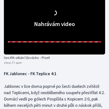
Stolní tenis
Triatlon
Nahrávám video
Veslování
Vodní slalom
Volejbal
Sestřih utkání Slovácko - Plzeň
Ostatní
Zdroj:
ČT sport
FK Jablonec - FK Teplice 4:1
Jablonec v lize doma poprvé po šesti duelech zvítězil
nad Teplicemi, když neoblíbeného soupeře přestřílel 4:2.
Domácí vedli po gólech Pospíšila s Kopicem 2:0, pak
během necelých pěti minut v druhé půli o náskok přišli,