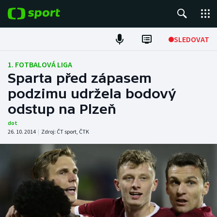
POPULÁRNÍ
SLEDOVAT
Fotbal
1. FOTBALOVÁ LIGA
Sparta před zápasem
Hokej
podzimu udržela bodový
odstup na Plzeň
Tenis
dot
Atletika
26. 10. 2014
|
Zdroj:
ČT sport
,
ČTK
Cyklistika
DALŠÍ SPORTY
Americký fotbal
NEPŘEHLÉDNĚTE