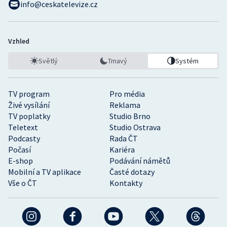
info@ceskatelevize.cz
Vzhled
Světlý
Tmavý
Systém
TV program
Pro média
Živé vysílání
Reklama
TV poplatky
Studio Brno
Teletext
Studio Ostrava
Podcasty
Rada ČT
Počasí
Kariéra
E-shop
Podávání námětů
Mobilní a TV aplikace
Časté dotazy
Vše o ČT
Kontakty