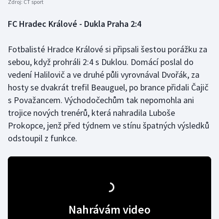
Zdroj:
ČT sport
FC Hradec Králové - Dukla Praha 2:4
Fotbalisté Hradce Králové si připsali šestou porážku za
sebou, když prohráli 2:4 s Duklou. Domácí poslal do
vedení Halilovič a ve druhé půli vyrovnával Dvořák, za
hosty se dvakrát trefil Beauguel, po brance přidali Čajič
s Považancem. Východočechům tak nepomohla ani
trojice nových trenérů, která nahradila Luboše
Prokopce, jenž před týdnem ve stínu špatných výsledků
odstoupil z funkce.
Nahrávám video