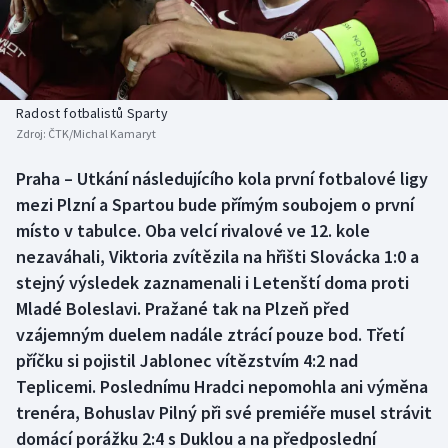
Baseball a softbal
Soutěže
Basketbal
Historické návraty
Biatlon
Aplikace ČT sport
Radost fotbalistů Sparty
Zdroj:
ČTK/Michal Kamaryt
Boby a skeleton
AZ kvíz
Praha – Utkání následujícího kola první fotbalové ligy
mezi Plzní a Spartou bude přímým soubojem o první
Box
místo v tabulce. Oba velcí rivalové ve 12. kole
Curling
nezaváhali, Viktoria zvítězila na hřišti Slovácka 1:0 a
stejný výsledek zaznamenali i Letenští doma proti
Dostihy
Mladé Boleslavi. Pražané tak na Plzeň před
vzájemným duelem nadále ztrácí pouze bod. Třetí
Florbal
příčku si pojistil Jablonec vítězstvím 4:2 nad
Teplicemi. Poslednímu Hradci nepomohla ani výměna
Futsal
trenéra, Bohuslav Pilný při své premiéře musel strávit
domácí porážku 2:4 s Duklou a na předposlední
Golf