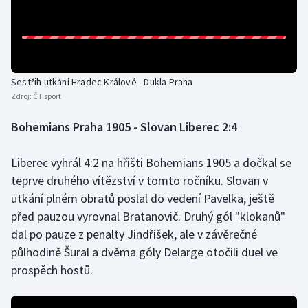
Sestřih utkání Hradec Králové - Dukla Praha
Zdroj:
ČT sport
Bohemians Praha 1905 - Slovan Liberec 2:4
Liberec vyhrál 4:2 na hřišti Bohemians 1905 a dočkal se
teprve druhého vítězství v tomto ročníku. Slovan v
utkání plném obratů poslal do vedení Pavelka, ještě
před pauzou vyrovnal Bratanovič. Druhý gól "klokanů"
dal po pauze z penalty Jindřišek, ale v závěrečné
půlhodině Šural a dvěma góly Delarge otočili duel ve
prospěch hostů.