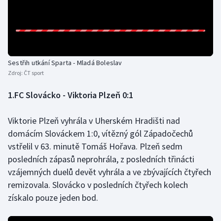
Olympijské hry
Parasport
Plavání
Sestřih utkání Sparta - Mladá Boleslav
Zdroj:
ČT sport
Plážový volejbal
1.FC Slovácko - Viktoria Plzeň 0:1
Ragby
Viktorie Plzeň vyhrála v Uherském Hradišti nad
domácím Slováckem 1:0, vítězný gól Západočechů
Rychlobruslení
vstřelil v 63. minutě Tomáš Hořava. Plzeň sedm
Rychlostní kanoistika
posledních zápasů neprohrála, z posledních třinácti
vzájemných duelů devět vyhrála a ve zbývajících čtyřech
Short track
remizovala. Slovácko v posledních čtyřech kolech
získalo pouze jeden bod.
Sportovní střelba