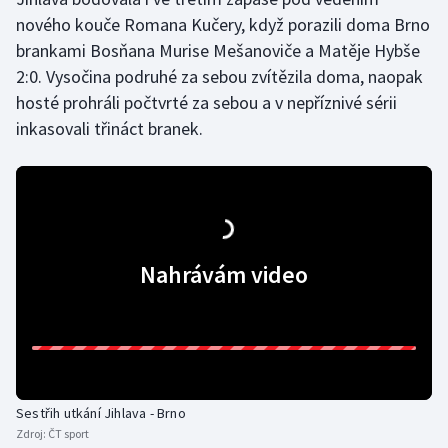
nového kouče Romana Kučery, když porazili doma Brno
brankami Bosňana Murise Mešanoviče a Matěje Hybše
2:0. Vysočina podruhé za sebou zvítězila doma, naopak
hosté prohráli počtvrté za sebou a v nepříznivé sérii
inkasovali třináct branek.
Nahrávám video
Sestřih utkání Jihlava - Brno
Zdroj:
ČT sport