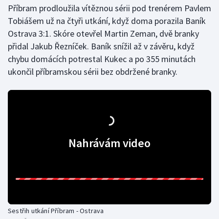
Příbram prodloužila vítěznou sérii pod trenérem Pavlem
Tobiášem už na čtyři utkání, když doma porazila Baník
Ostrava 3:1. Skóre otevřel Martin Zeman, dvě branky
přidal Jakub Řezníček. Baník snížil až v závěru, když
chybu domácích potrestal Kukec a po 355 minutách
ukončil příbramskou sérii bez obdržené branky.
Nahrávám video
Sestřih utkání Příbram - Ostrava