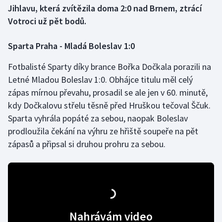
Jihlavu, která zvítězila doma 2:0 nad Brnem, ztrácí
Votroci už pět bodů.
Gymnastika
Sparta Praha - Mladá Boleslav 1:0
Házená
Fotbalisté Sparty díky brance Bořka Dočkala porazili na
Jezdectví
Letné Mladou Boleslav 1:0. Obhájce titulu měl celý
zápas mírnou převahu, prosadil se ale jen v 60. minutě,
Judo
kdy Dočkalovu střelu těsně před Hruškou tečoval Ščuk.
Sparta vyhrála popáté za sebou, naopak Boleslav
Krasobruslení
prodloužila čekání na výhru ze hřiště soupeře na pět
Lezení
zápasů a připsal si druhou prohru za sebou.
Lyže a snowboard
Moderní pětiboj
Motorsport
Nahrávám video