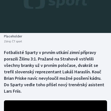
Baseball a softbal
Soutěže
Basketbal
Historické návraty
Biatlon
Aplikace ČT sport
Placeholder
Boby a skeleton
AZ kvíz
Zdroj:
ČT sport
Box
Fotbalisté Sparty v prvním utkání zimní přípravy
porazili Žilinu 3:1. Pražané na Strahově vstřelili
Curling
všechny branky už v prvním poločase, dvakrát se
trefil slovenský reprezentant Lukáš Haraslín. Kouč
Dostihy
Brian Priske navíc nevyloučil možné posílení kádru.
Do Sparty vedle toho přišel nový trenérský asistent
Florbal
Lars Friis.
Futsal
Golf