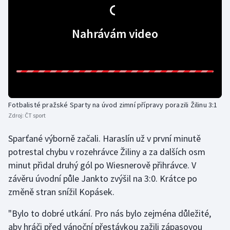
Gymnastika
Nahrávám video
Házená
Jezdectví
Judo
Fotbalisté pražské Sparty na úvod zimní přípravy porazili Žilinu 3:1
Zdroj:
ČT sport
Krasobruslení
Sparťané výborně začali. Haraslín už v první minutě
Lezení
potrestal chybu v rozehrávce Žiliny a za dalších osm
minut přidal druhý gól po Wiesnerově přihrávce. V
Lyže a snowboard
závěru úvodní půle Jankto zvýšil na 3:0. Krátce po
změně stran snížil Kopásek.
Moderní pětiboj
"Bylo to dobré utkání. Pro nás bylo zejména důležité,
Motorsport
aby hráči před vánoční přestávkou zažili zápasovou