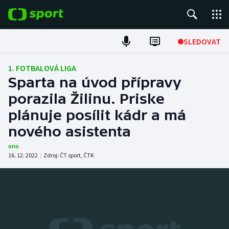
POPULÁRNÍ
SLEDOVAT
Fotbal
1. FOTBALOVÁ LIGA
Sparta na úvod přípravy
Hokej
porazila Žilinu. Priske
plánuje posílit kádr a má
Tenis
nového asistenta
Atletika
ono
16. 12. 2022
|
Zdroj:
ČT sport
,
ČTK
Cyklistika
DALŠÍ SPORTY
Americký fotbal
NEPŘEHLÉDNĚTE