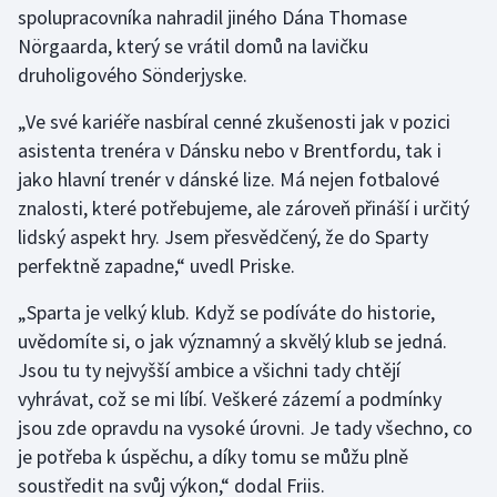
spolupracovníka nahradil jiného Dána Thomase
Nörgaarda, který se vrátil domů na lavičku
druholigového Sönderjyske.
„Ve své kariéře nasbíral cenné zkušenosti jak v pozici
asistenta trenéra v Dánsku nebo v Brentfordu, tak i
jako hlavní trenér v dánské lize. Má nejen fotbalové
znalosti, které potřebujeme, ale zároveň přináší i určitý
lidský aspekt hry. Jsem přesvědčený, že do Sparty
perfektně zapadne,“ uvedl Priske.
„Sparta je velký klub. Když se podíváte do historie,
uvědomíte si, o jak významný a skvělý klub se jedná.
Jsou tu ty nejvyšší ambice a všichni tady chtějí
vyhrávat, což se mi líbí. Veškeré zázemí a podmínky
jsou zde opravdu na vysoké úrovni. Je tady všechno, co
je potřeba k úspěchu, a díky tomu se můžu plně
soustředit na svůj výkon,“ dodal Friis.