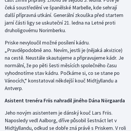
Stolní tenis
čeká soustředění ve španělské Marbelle, kde sehrají
další přípravná utkání. Generální zkouška před startem
Triatlon
jarní části ligy se uskuteční 21. ledna na Letné proti
druholigovému Norimberku.
Veslování
Priske nevyloučil možné posílení kádru.
Vodní slalom
„Pravděpodobně ano. Nevím, jestli je (nějaká akvizice)
na cestě. Neustále skautujeme a připravujeme kádr. Je
Volejbal
normální, že po pěti šesti měsících společného času
vyhodnotíme stav kádru. Počkáme si, co se stane po
Ostatní
Vánocích,“ konstatoval někdejší kouč Midtjyllandu a
Antverp.
Asistent trenéra Friis nahradil jiného Dána Nörgaarda
Jeho novým asistentem je dánský kouč Lars Friis.
Naposledy vedl Aalborg, dříve působil šestnáct let v
Midtjyllandu, odkud se dobře zná právě s Priskem. V roli