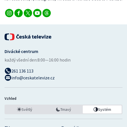
Divácké centrum
každý všední den:
8:00—16:00 hodin
261 136 113
info@ceskatelevize.cz
Vzhled
Světlý
Tmavý
Systém