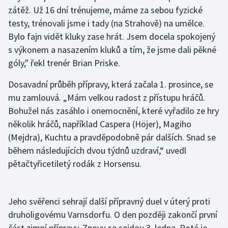
zátěž. Už 16 dní trénujeme, máme za sebou fyzické
Olympijské hry
testy, trénovali jsme i tady (na Strahově) na umělce.
Bylo fajn vidět kluky zase hrát. Jsem docela spokojený
Parasport
s výkonem a nasazením kluků a tím, že jsme dali pěkné
góly," řekl trenér Brian Priske.
Plavání
Dosavadní průběh přípravy, která začala 1. prosince, se
Plážový volejbal
mu zamlouvá. „Mám velkou radost z přístupu hráčů.
Bohužel nás zasáhlo i onemocnění, které vyřadilo ze hry
Ragby
několik hráčů, například Caspera (Höjer), Magiho
(Mejdra), Kuchtu a pravděpodobně pár dalších. Snad se
Rychlobruslení
během následujících dvou týdnů uzdraví,“ uvedl
Rychlostní kanoistika
pětačtyřicetiletý rodák z Horsensu.
Short track
Jeho svěřenci sehrají další přípravný duel v úterý proti
Sportovní střelba
druholigovému Varnsdorfu. O den později zakončí první
část zimní přípravy. Znovu se sejdou 3. ledna. Poté je