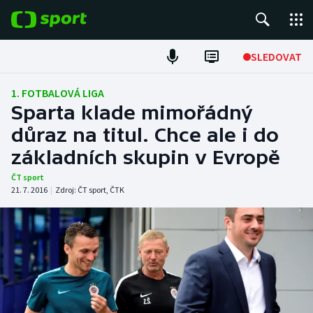
POPULÁRNÍ
SLEDOVAT
Fotbal
1. FOTBALOVÁ LIGA
Sparta klade mimořádný
Hokej
důraz na titul. Chce ale i do
základních skupin v Evropě
Tenis
ČT sport
Atletika
21. 7. 2016
|
Zdroj:
ČT sport
,
ČTK
Cyklistika
DALŠÍ SPORTY
Americký fotbal
NEPŘEHLÉDNĚTE