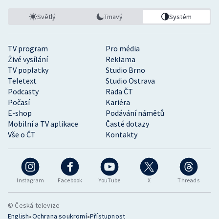
Světlý
Tmavý
Systém
TV program
Pro média
Živé vysílání
Reklama
TV poplatky
Studio Brno
Teletext
Studio Ostrava
Podcasty
Rada ČT
Počasí
Kariéra
E-shop
Podávání námětů
Mobilní a TV aplikace
Časté dotazy
Vše o ČT
Kontakty
Instagram
Facebook
YouTube
X
Threads
© Česká televize
•
•
English
Ochrana soukromí
Přístupnost