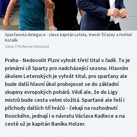
Baseball a softbal
Soutěže
Basketbal
Historické návraty
Biatlon
Aplikace ČT sport
Sparťanská delegace - zleva kapitán Lafata, trenér Ščasný a ředitel
Kotalík
Zdroj:
ČTK/Roman Vondrouš
Boby a skeleton
AZ kvíz
Praha - Nedovolit Plzni vyhrát třetí titul v řadě. To je
Box
primární cíl Sparty pro nadcházející sezonu. Hlavním
úkolem Letenských je vyhrát titul, pro sparťany ale
Curling
bude další hlavní úkol probojovat se do základní
skupiny evropských pohárů. Vědí ale, že do Ligy
Dostihy
mistrů bude cesta velmi složitá. Sparťané ale řeší i
Florbal
příchody dalších tří hráčů - čekají na rozhodnutí
Rosického, jednají i o návratu Václava Kadlece a na
Futsal
cestě už je kapitán Baníku Holzer.
Golf