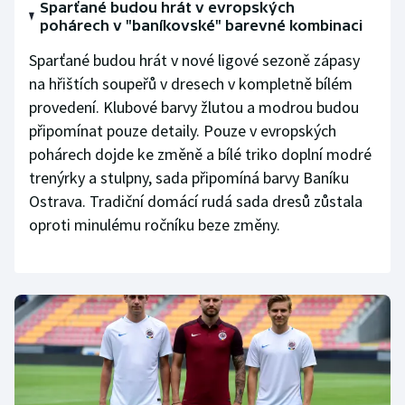
Sparťané budou hrát v evropských
Stolní tenis
pohárech v "baníkovské" barevné kombinaci
Triatlon
Sparťané budou hrát v nové ligové sezoně zápasy
na hřištích soupeřů v dresech v kompletně bílém
Veslování
provedení. Klubové barvy žlutou a modrou budou
připomínat pouze detaily. Pouze v evropských
Vodní slalom
pohárech dojde ke změně a bílé triko doplní modré
trenýrky a stulpny, sada připomíná barvy Baníku
Volejbal
Ostrava. Tradiční domácí rudá sada dresů zůstala
oproti minulému ročníku beze změny.
Ostatní