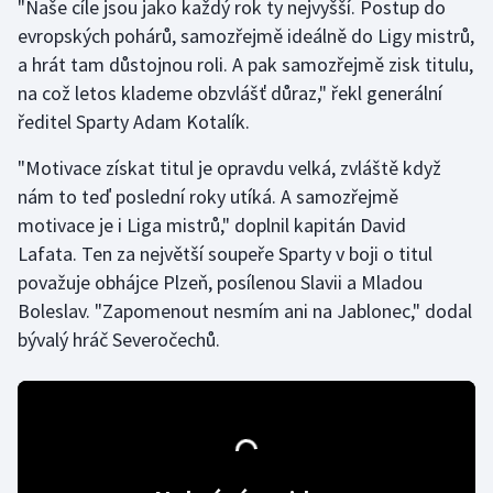
"Naše cíle jsou jako každý rok ty nejvyšší. Postup do
evropských pohárů, samozřejmě ideálně do Ligy mistrů,
Gymnastika
a hrát tam důstojnou roli. A pak samozřejmě zisk titulu,
na což letos klademe obzvlášť důraz," řekl generální
Házená
ředitel Sparty Adam Kotalík.
Jezdectví
"Motivace získat titul je opravdu velká, zvláště když
nám to teď poslední roky utíká. A samozřejmě
Judo
motivace je i Liga mistrů," doplnil kapitán David
Lafata. Ten za největší soupeře Sparty v boji o titul
Krasobruslení
považuje obhájce Plzeň, posílenou Slavii a Mladou
Boleslav. "Zapomenout nesmím ani na Jablonec," dodal
Lezení
bývalý hráč Severočechů.
Lyže a snowboard
Moderní pětiboj
Motorsport