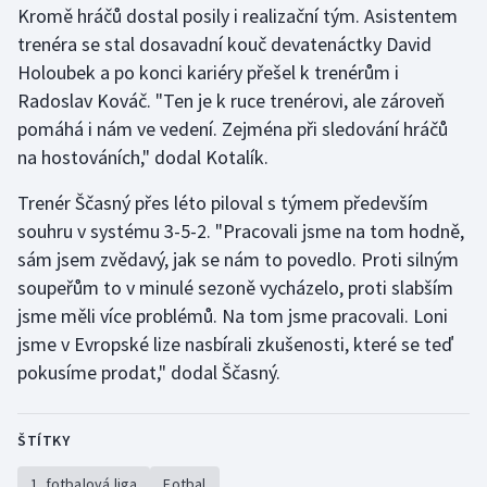
Kromě hráčů dostal posily i realizační tým. Asistentem
trenéra se stal dosavadní kouč devatenáctky David
Holoubek a po konci kariéry přešel k trenérům i
Radoslav Kováč. "Ten je k ruce trenérovi, ale zároveň
pomáhá i nám ve vedení. Zejména při sledování hráčů
na hostováních," dodal Kotalík.
Trenér Ščasný přes léto piloval s týmem především
souhru v systému 3-5-2. "Pracovali jsme na tom hodně,
sám jsem zvědavý, jak se nám to povedlo. Proti silným
soupeřům to v minulé sezoně vycházelo, proti slabším
jsme měli více problémů. Na tom jsme pracovali. Loni
jsme v Evropské lize nasbírali zkušenosti, které se teď
pokusíme prodat," dodal Ščasný.
ŠTÍTKY
1. fotbalová liga
Fotbal