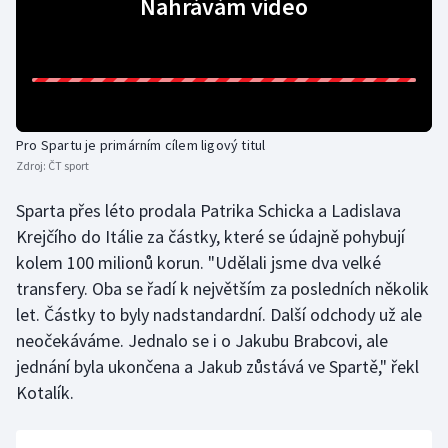
Nahrávám video
Olympijské hry
Parasport
Plavání
Pro Spartu je primárním cílem ligový titul
Zdroj:
ČT sport
Plážový volejbal
Sparta přes léto prodala Patrika Schicka a Ladislava
Ragby
Krejčího do Itálie za částky, které se údajně pohybují
kolem 100 milionů korun. "Udělali jsme dva velké
Rychlobruslení
transfery. Oba se řadí k největším za posledních několik
let. Částky to byly nadstandardní. Další odchody už ale
Rychlostní kanoistika
neočekáváme. Jednalo se i o Jakubu Brabcovi, ale
jednání byla ukončena a Jakub zůstává ve Spartě," řekl
Short track
Kotalík.
Sportovní střelba