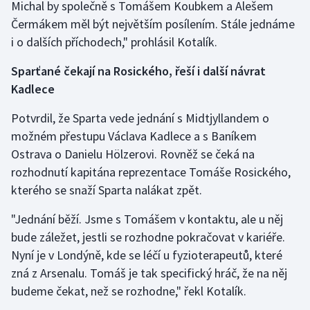
Michal by společně s Tomášem Koubkem a Alešem
Čermákem měl být největším posílením. Stále jednáme
i o dalších příchodech," prohlásil Kotalík.
Sparťané čekají na Rosického, řeší i další návrat
Kadlece
Potvrdil, že Sparta vede jednání s Midtjyllandem o
možném přestupu Václava Kadlece a s Baníkem
Ostrava o Danielu Hölzerovi. Rovněž se čeká na
rozhodnutí kapitána reprezentace Tomáše Rosického,
kterého se snaží Sparta nalákat zpět.
"Jednání běží. Jsme s Tomášem v kontaktu, ale u něj
bude záležet, jestli se rozhodne pokračovat v kariéře.
Nyní je v Londýně, kde se léčí u fyzioterapeutů, které
zná z Arsenalu. Tomáš je tak specifický hráč, že na něj
budeme čekat, než se rozhodne," řekl Kotalík.