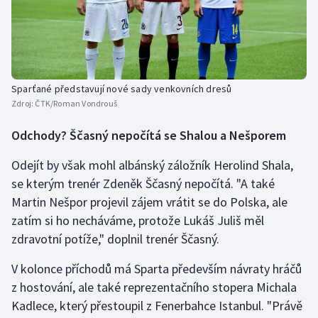
Sparťané představují nové sady venkovních dresů
Zdroj:
ČTK/Roman Vondrouš
Odchody? Ščasný nepočítá se Shalou a Nešporem
Odejít by však mohl albánský záložník Herolind Shala,
se kterým trenér Zdeněk Ščasný nepočítá. "A také
Martin Nešpor projevil zájem vrátit se do Polska, ale
zatím si ho necháváme, protože Lukáš Juliš měl
zdravotní potíže," doplnil trenér Ščasný.
V kolonce příchodů má Sparta především návraty hráčů
z hostování, ale také reprezentačního stopera Michala
Kadlece, který přestoupil z Fenerbahce Istanbul. "Právě