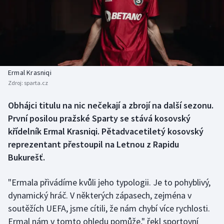
Baseball a softbal
Soutěže
Basketbal
Historické návraty
Biatlon
Aplikace ČT sport
Ermal Krasniqi
Boby a skeleton
AZ kvíz
Zdroj:
sparta.cz
Box
Obhájci titulu na nic nečekají a zbrojí na další sezonu.
První posilou pražské Sparty se stává kosovský
Curling
křídelník Ermal Krasniqi. Pětadvacetiletý kosovský
reprezentant přestoupil na Letnou z Rapidu
Dostihy
Bukurešť.
Florbal
"Ermala přivádíme kvůli jeho typologii. Je to pohyblivý,
dynamický hráč. V některých zápasech, zejména v
Futsal
soutěžích UEFA, jsme cítili, že nám chybí více rychlosti.
Ermal nám v tomto ohledu pomůže," řekl sportovní
Golf