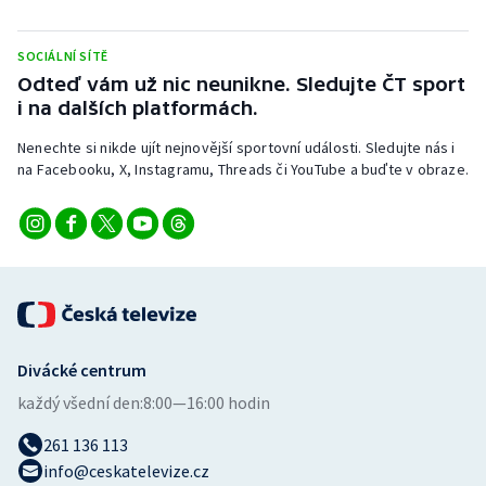
Stolní tenis
SOCIÁLNÍ SÍTĚ
Triatlon
Odteď vám už nic neunikne. Sledujte ČT sport
i na dalších platformách.
Veslování
Nenechte si nikde ujít nejnovější sportovní události. Sledujte nás i
na Facebooku, X, Instagramu, Threads či YouTube a buďte v obraze.
Vodní slalom
Volejbal
Ostatní
Divácké centrum
každý všední den:
8:00—16:00 hodin
261 136 113
info@ceskatelevize.cz