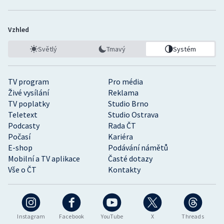
Vzhled
Světlý
Tmavý
Systém
TV program
Pro média
Živé vysílání
Reklama
TV poplatky
Studio Brno
Teletext
Studio Ostrava
Podcasty
Rada ČT
Počasí
Kariéra
E-shop
Podávání námětů
Mobilní a TV aplikace
Časté dotazy
Vše o ČT
Kontakty
Instagram
Facebook
YouTube
X
Threads