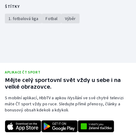
ŠTÍTKY
Olympijské hry
1. fotbalová liga
Fotbal
Výběr
Parasport
Plavání
Plážový volejbal
Ragby
APLIKACE ČT SPORT
Mějte celý sportovní svět vždy u sebe i na
Rychlobruslení
velké obrazovce.
Rychlostní kanoistika
S mobilní aplikací, HbbTV a apkou iVysílání ve své chytré televizi
máte ČT sport vždy po ruce. Sledujte přímé přenosy, články a
bonusový obsah kdekoli a kdykoli.
Short track
Sportovní střelba