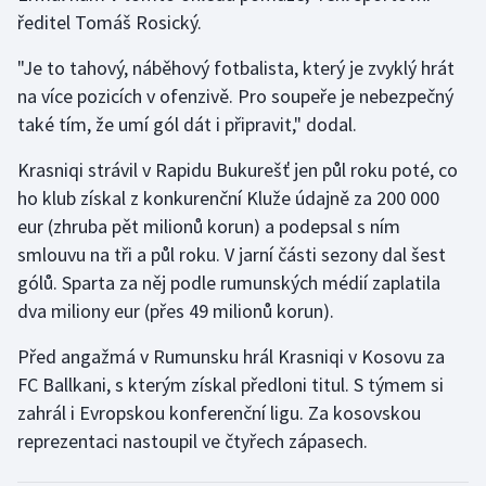
ředitel Tomáš Rosický.
Gymnastika
"Je to tahový, náběhový fotbalista, který je zvyklý hrát
na více pozicích v ofenzivě. Pro soupeře je nebezpečný
Házená
také tím, že umí gól dát i připravit," dodal.
Jezdectví
Krasniqi strávil v Rapidu Bukurešť jen půl roku poté, co
ho klub získal z konkurenční Kluže údajně za 200 000
Judo
eur (zhruba pět milionů korun) a podepsal s ním
smlouvu na tři a půl roku. V jarní části sezony dal šest
Krasobruslení
gólů. Sparta za něj podle rumunských médií zaplatila
dva miliony eur (přes 49 milionů korun).
Lezení
Před angažmá v Rumunsku hrál Krasniqi v Kosovu za
Lyže a snowboard
FC Ballkani, s kterým získal předloni titul. S týmem si
zahrál i Evropskou konferenční ligu. Za kosovskou
Moderní pětiboj
reprezentaci nastoupil ve čtyřech zápasech.
Motorsport