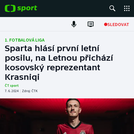
POPULÁRNÍ
SLEDOVAT
Fotbal
1. FOTBALOVÁ LIGA
Sparta hlásí první letní
Hokej
posilu, na Letnou přichází
kosovský reprezentant
Tenis
Krasniqi
Atletika
ČT sport
7. 6. 2024
|
Zdroj:
ČTK
Cyklistika
DALŠÍ SPORTY
Americký fotbal
NEPŘEHLÉDNĚTE