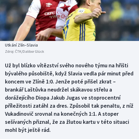
Baseball a softbal
Soutěže
Basketbal
Historické návraty
Biatlon
Aplikace ČT sport
Utkání Zlín–Slavia
Boby a skeleton
AZ kvíz
Zdroj:
ČTK/Dalibor Glück
Box
Už byl blízko vítězství svého nového týmu na hřišti
bývalého působiště, když Slavia vedla pár minut před
Curling
koncem ve Zlíně 1:0. Jenže poté přišel zkrat –
brankář Laštůvka neudržel skákavou střelu a
Dostihy
dorážejícího Diopa Jakub Jugas ve stoprocentní
příležitosti zatáhl za dres. Způsobil tak penaltu, z níž
Florbal
Vukadinovič srovnal na konečných 1:1. A stoper
sešívaných přiznal, že za žlutou kartu v této situaci
Futsal
mohl být ještě rád.
Golf