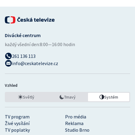
Divácké centrum
každý všední den:
8:00—16:00 hodin
261 136 113
info@ceskatelevize.cz
Vzhled
Světlý
Tmavý
Systém
TV program
Pro média
Živé vysílání
Reklama
TV poplatky
Studio Brno