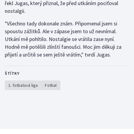
řekl Jugas, který přiznal, že před utkáním pociťoval
Stolní tenis
nostalgii.
Triatlon
"Všechno tady dokonale znám. Připomenul jsem si
spoustu zážitků. Ale v zápase jsem to už nevnímal.
Veslování
Utkání mě pohltilo. Nostalgie se vrátila zase nyní.
Hodně mě potěšili zlínští fanoušci. Moc jim děkuji za
Vodní slalom
přijetí a určitě se sem ještě vrátím," tvrdí Jugas.
Volejbal
ŠTÍTKY
Ostatní
1. fotbalová liga
Fotbal