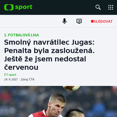
POPULÁRNÍ
SLEDOVAT
Fotbal
1. FOTBALOVÁ LIGA
Smolný navrátilec Jugas:
Hokej
Penalta byla zasloužená.
Ještě že jsem nedostal
Tenis
červenou
Atletika
ČT sport
24. 9. 2017
|
Zdroj:
ČTK
Cyklistika
DALŠÍ SPORTY
Americký fotbal
NEPŘEHLÉDNĚTE