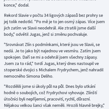
konce," dodal.
Olympijské hry
Rekord Slavie v počtu 34 ligových zápasů bez prohry se
Parasport
jej tolik nedotkl. "Po mě je to jen osmý zápas. Více jsem
jich zatím ve Slavii neodehrál. Ale ztratili jsme další
Plavání
body," odvětil Jugas, jenž si změnu pochvaluje.
Plážový volejbal
"Srovnávat Zlín s podmínkami, které jsou ve Slavii, se
nedá. Je to jako být najednou ve vesmíru. Zatím jsem
Ragby
spokojen. Daří se mi a odehrál jsem všechny zápasy.
Jsem za to rád," tvrdí Jugas, který dnes nastoupil ve
Rychlobruslení
stoperské dvojici s Michalem Frydrychem, jenž nahradil
nemocného Simona Deliho.
Rychlostní kanoistika
"Rozdělili jsme si úkoly půl na půl. Dnes bylo utkání
Short track
hodně o soubojích, což Frydrychovi vyhovuje. Zlínští
útočníci byli nepříjemní, pracovití, rychlí, důrazní.
Sportovní střelba
Nějakou velkou šanci však neměli. Hrozili hlavně brejky,"