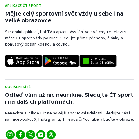
Stolní tenis
APLIKACE ČT SPORT
Mějte celý sportovní svět vždy u sebe i na
Triatlon
velké obrazovce.
S mobilní aplikací, HbbTV a apkou iVysílání ve své chytré televizi
Veslování
máte ČT sport vždy po ruce. Sledujte přímé přenosy, články a
bonusový obsah kdekoli a kdykoli.
Vodní slalom
Volejbal
Ostatní
SOCIÁLNÍ SÍTĚ
Odteď vám už nic neunikne. Sledujte ČT sport
i na dalších platformách.
Nenechte si nikde ujít nejnovější sportovní události. Sledujte nás i
na Facebooku, X, Instagramu, Threads či YouTube a buďte v obraze.