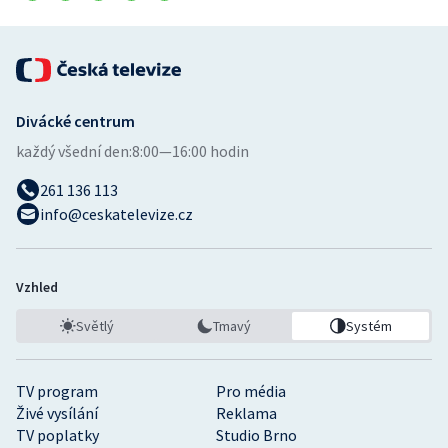
Divácké centrum
každý všední den:
8:00—16:00 hodin
261 136 113
info@ceskatelevize.cz
Vzhled
Světlý
Tmavý
Systém
TV program
Pro média
Živé vysílání
Reklama
TV poplatky
Studio Brno