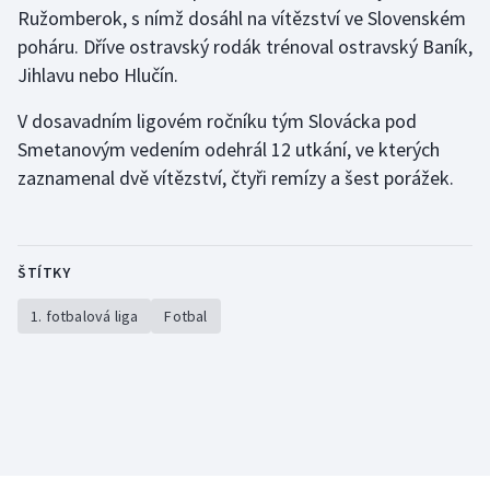
Ružomberok, s nímž dosáhl na vítězství ve Slovenském
Olympijské hry
poháru. Dříve ostravský rodák trénoval ostravský Baník,
Jihlavu nebo Hlučín.
Parasport
V dosavadním ligovém ročníku tým Slovácka pod
Plavání
Smetanovým vedením odehrál 12 utkání, ve kterých
zaznamenal dvě vítězství, čtyři remízy a šest porážek.
Plážový volejbal
Ragby
ŠTÍTKY
Rychlobruslení
1. fotbalová liga
Fotbal
Rychlostní kanoistika
Short track
Sportovní střelba