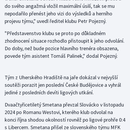
do svého angažmá vložil maximální úsilí, tak se mu
nepodařilo přenést jeho vizi do výsledků a herního
Gymnastika
projevu týmu," uvedl ředitel klubu Petr Pojezný.
Házená
"Představenstvo klubu se proto po důkladném
zhodnocení situace rozhodlo přistoupit k jeho odvolání.
Jezdectví
Do doby, než bude pozice hlavního trenéra obsazena,
Judo
povede tým asistent Tomáš Palinek," dodal Pojezný.
Krasobruslení
Tým z Uherského Hradiště na jaře dokázal v nejvyšší
Lezení
soutěži porazit jen poslední České Budějovice a vyhrál
jediné z posledních devíti ligových utkání.
Lyže a snowboard
Dvaačtyřicetiletý Smetana převzal Slovácko v listopadu
Moderní pětiboj
2024 po Romanu Westovi, kterého klub odvolal na
konci října shodou okolností rovněž po ligové prohře 0:4
Motorsport
s Libercem. Smetana přišel ze slovenského týmu MFK