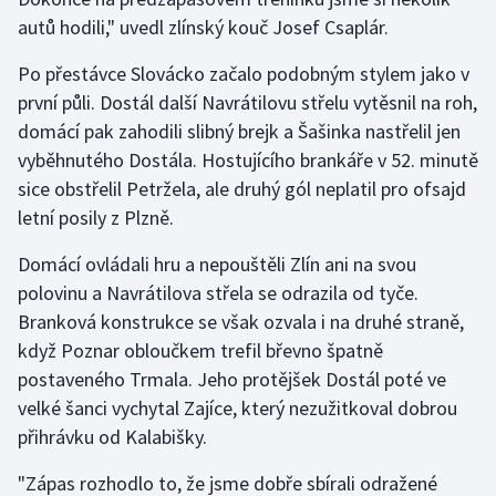
autů hodili," uvedl zlínský kouč Josef Csaplár.
Olympijské hry
Po přestávce Slovácko začalo podobným stylem jako v
Parasport
první půli. Dostál další Navrátilovu střelu vytěsnil na roh,
domácí pak zahodili slibný brejk a Šašinka nastřelil jen
Plavání
vyběhnutého Dostála. Hostujícího brankáře v 52. minutě
sice obstřelil Petržela, ale druhý gól neplatil pro ofsajd
Plážový volejbal
letní posily z Plzně.
Ragby
Domácí ovládali hru a nepouštěli Zlín ani na svou
polovinu a Navrátilova střela se odrazila od tyče.
Rychlobruslení
Branková konstrukce se však ozvala i na druhé straně,
když Poznar obloučkem trefil břevno špatně
Rychlostní kanoistika
postaveného Trmala. Jeho protějšek Dostál poté ve
Short track
velké šanci vychytal Zajíce, který nezužitkoval dobrou
přihrávku od Kalabišky.
Sportovní střelba
"Zápas rozhodlo to, že jsme dobře sbírali odražené