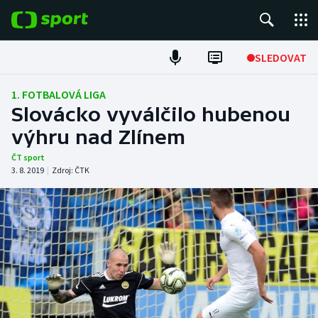
POPULÁRNÍ
SLEDOVAT
Fotbal
1. FOTBALOVÁ LIGA
Slovácko vyválčilo hubenou
Hokej
výhru nad Zlínem
Tenis
ČT sport
3. 8. 2019
|
Zdroj:
ČTK
Atletika
Cyklistika
DALŠÍ SPORTY
Americký fotbal
NEPŘEHLÉDNĚTE