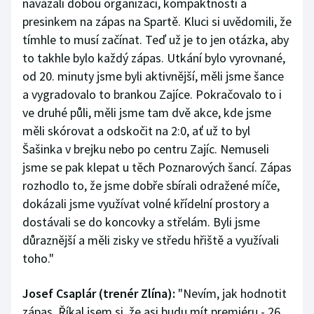
navázali dobou organizací, kompaktností a
presinkem na zápas na Spartě. Kluci si uvědomili, že
tímhle to musí začínat. Teď už je to jen otázka, aby
to takhle bylo každý zápas. Utkání bylo vyrovnané,
od 20. minuty jsme byli aktivnější, měli jsme šance
a vygradovalo to brankou Zajíce. Pokračovalo to i
ve druhé půli, měli jsme tam dvě akce, kde jsme
měli skórovat a odskočit na 2:0, ať už to byl
Šašinka v brejku nebo po centru Zajíc. Nemuseli
jsme se pak klepat u těch Poznarových šancí. Zápas
rozhodlo to, že jsme dobře sbírali odražené míče,
dokázali jsme využívat volné křídelní prostory a
dostávali se do koncovky a střelám. Byli jsme
důraznější a měli zisky ve středu hřiště a využívali
toho."
Josef Csaplár (trenér Zlína):
"Nevím, jak hodnotit
zápas. Říkal jsem si, že asi budu mít premiéru - 26