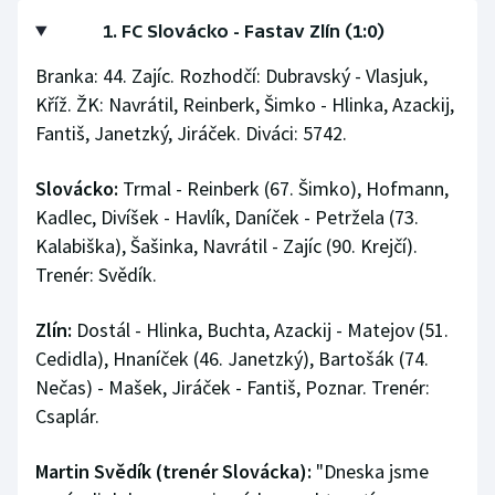
1. FC Slovácko - Fastav Zlín (1:0)
Branka: 44. Zajíc. Rozhodčí: Dubravský - Vlasjuk,
Kříž. ŽK: Navrátil, Reinberk, Šimko - Hlinka, Azackij,
Fantiš, Janetzký, Jiráček. Diváci: 5742.
Slovácko:
Trmal - Reinberk (67. Šimko), Hofmann,
Kadlec, Divíšek - Havlík, Daníček - Petržela (73.
Kalabiška), Šašinka, Navrátil - Zajíc (90. Krejčí).
Trenér: Svědík.
Zlín:
Dostál - Hlinka, Buchta, Azackij - Matejov (51.
Cedidla), Hnaníček (46. Janetzký), Bartošák (74.
Nečas) - Mašek, Jiráček - Fantiš, Poznar. Trenér:
Csaplár.
Martin Svědík (trenér Slovácka):
"Dneska jsme