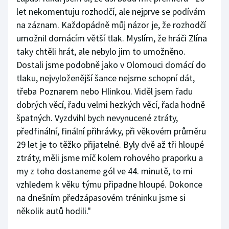
let nekomentuju rozhodčí, ale nejprve se podívám
na záznam. Každopádně můj názor je, že rozhodčí
umožnil domácím větší tlak. Myslím, že hráči Zlína
taky chtěli hrát, ale nebylo jim to umožněno.
Dostali jsme podobně jako v Olomouci domácí do
tlaku, nejvyloženější šance nejsme schopní dát,
třeba Poznarem nebo Hlinkou. Viděl jsem řadu
dobrých věcí, řadu velmi hezkých věcí, řada hodně
špatných. Vyzdvihl bych nevynucené ztráty,
předfinální, finální přihrávky, při věkovém průměru
29 let je to těžko přijatelné. Byly dvě až tři hloupé
ztráty, měli jsme míč kolem rohového praporku a
my z toho dostaneme gól ve 44. minutě, to mi
vzhledem k věku týmu připadne hloupé. Dokonce
na dnešním předzápasovém tréninku jsme si
několik autů hodili."