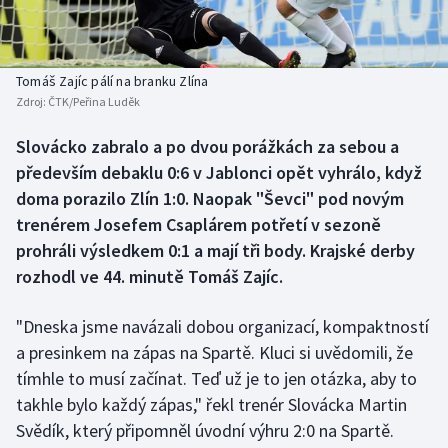
Baseball a softbal
Soutěže
Basketbal
Historické návraty
Tomáš Zajíc pálí na branku Zlína
Zdroj:
ČTK/Peřina Luděk
Biatlon
Aplikace ČT sport
Slovácko zabralo a po dvou porážkách za sebou a
Boby a skeleton
AZ kvíz
především debaklu 0:6 v Jablonci opět vyhrálo, když
doma porazilo Zlín 1:0. Naopak "Ševci" pod novým
Box
trenérem Josefem Csaplárem potřetí v sezoně
prohráli výsledkem 0:1 a mají tři body. Krajské derby
Curling
rozhodl ve 44. minutě Tomáš Zajíc.
Dostihy
"Dneska jsme navázali dobou organizací, kompaktností
Florbal
a presinkem na zápas na Spartě. Kluci si uvědomili, že
tímhle to musí začínat. Teď už je to jen otázka, aby to
Futsal
takhle bylo každý zápas," řekl trenér Slovácka Martin
Svědík, který připomněl úvodní výhru 2:0 na Spartě.
Golf