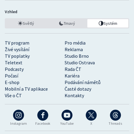
Vzhled
Světlý
Tmavý
Systém
TV program
Pro média
Živé vysílání
Reklama
TV poplatky
Studio Brno
Teletext
Studio Ostrava
Podcasty
Rada ČT
Počasí
Kariéra
E-shop
Podávání námětů
Mobilní a TV aplikace
Časté dotazy
Vše o ČT
Kontakty
Instagram
Facebook
YouTube
X
Threads