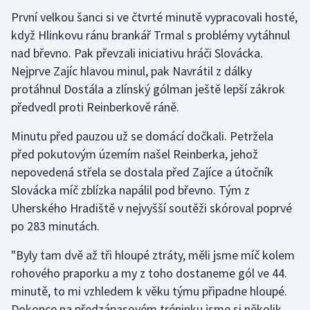
První velkou šanci si ve čtvrté minutě vypracovali hosté,
Gymnastika
když Hlinkovu ránu brankář Trmal s problémy vytáhnul
nad břevno. Pak převzali iniciativu hráči Slovácka.
Házená
Nejprve Zajíc hlavou minul, pak Navrátil z dálky
protáhnul Dostála a zlínský gólman ještě lepší zákrok
Jezdectví
předvedl proti Reinberkově ráně.
Judo
Minutu před pauzou už se domácí dočkali. Petržela
před pokutovým územím našel Reinberka, jehož
Krasobruslení
nepovedená střela se dostala před Zajíce a útočník
Slovácka míč zblízka napálil pod břevno. Tým z
Lezení
Uherského Hradiště v nejvyšší soutěži skóroval poprvé
po 283 minutách.
Lyže a snowboard
"Byly tam dvě až tři hloupé ztráty, měli jsme míč kolem
Moderní pětiboj
rohového praporku a my z toho dostaneme gól ve 44.
minutě, to mi vzhledem k věku týmu připadne hloupé.
Motorsport
Dokonce na předzápasovém tréninku jsme si několik