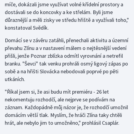
míče, dokázali jsme využívat volné křídelní prostory a
Stolní tenis
dostávali se do koncovky a ke střelám. Byli jsme
Triatlon
důraznější a měli zisky ve středu hřiště a využívali toho,"
konstatoval Svědík.
Veslování
Domácí se v závěru zatáhli, přenechali aktivitu a územní
Vodní slalom
převahu Zlínu a v nastavení málem o nejtěsnější vedení
přišli, jenže Poznar zblízka odmítl vyrovnání a netrefil
Volejbal
branku. "Ševci" tak venku prohráli osmý ligový zápas po
sobě a na hřišti Slovácka nebodovali poprvé po pěti
Ostatní
utkáních.
"Říkal jsem si, že asi budu mít premiéru - 26 let
nekomentuju rozhodčí, ale nejprve se podívám na
záznam. Každopádně můj názor je, že rozhodčí umožnil
domácím větší tlak. Myslím, že hráči Zlína taky chtěli
hrát, ale nebylo jim to umožněno," prohlásil Csaplár.