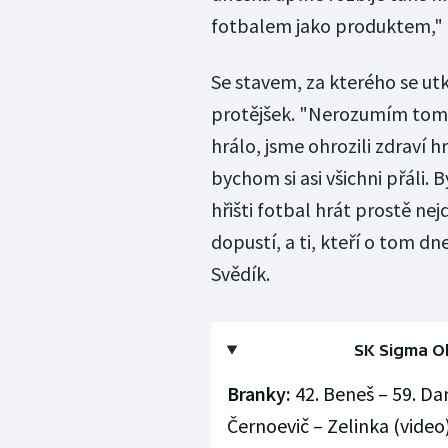
fotbalem jako produktem," 
Se stavem, za kterého se ut
protějšek. "Nerozumím tomu
hrálo, jsme ohrozili zdraví hr
bychom si asi všichni přáli
hřišti fotbal hrát prostě ne
dopustí, a ti, kteří o tom dn
Svědík.
SK Sigma Ol
Branky:
42. Beneš – 59. Da
Černoevič – Zelinka (video