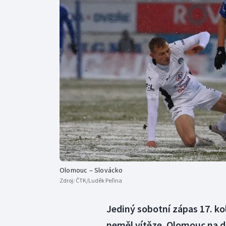
Curling
Dostihy
Florbal
Futsal
Golf
Gymnastika
Olomouc – Slovácko
Zdroj:
ČTK/Luděk Peřina
Jediný sobotní zápas 17. kol
neměl vítěze. Olomouc na 