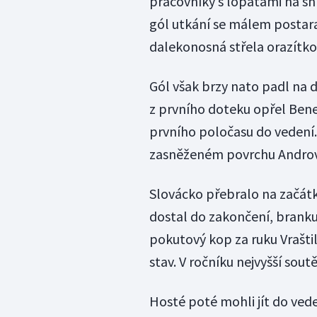
pracovníky s lopatami na sní
gól utkání se málem postara
dalekonosná střela orazítk
Gól však brzy nato padl na 
z prvního doteku opřel Ben
prvního poločasu do vedení. 
zasněženém povrchu Androv
Slovácko přebralo na začátku
dostal do zakončení, branku 
pokutový kop za ruku Vraštil
stav. V ročníku nejvyšší soutě
Hosté poté mohli jít do vede