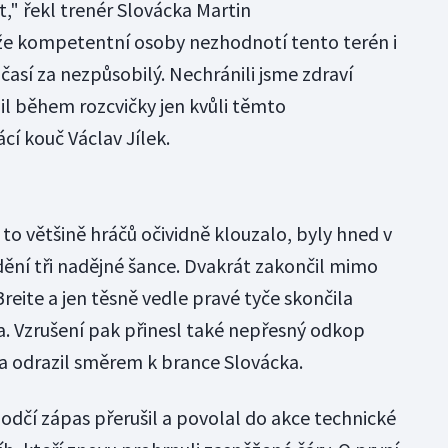
t," řekl trenér Slovácka Martin
e kompetentní osoby nezhodnotí tento terén i
sí za nezpůsobilý. Nechránili jsme zdraví
il během rozcvičky jen kvůli těmto
í kouč Václav Jílek.
to většině hráčů očividně klouzalo, byly hned v
dění tři nadějné šance. Dvakrát zakončil mimo
reite a jen těsně vedle pravé tyče skončila
ka. Vzrušení pak přinesl také nepřesný odkop
na odrazil směrem k brance Slovácka.
dčí zápas přerušil a povolal do akce technické