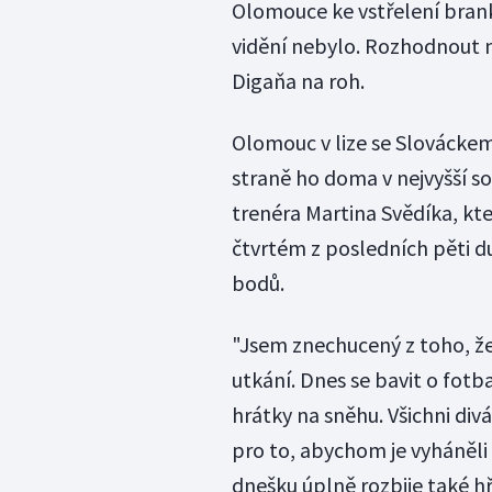
Olomouce ke vstřelení branky
vidění nebylo. Rozhodnout mo
Digaňa na roh.
Olomouc v lize se Slováckem
straně ho doma v nejvyšší so
trenéra Martina Svědíka, kter
čtvrtém z posledních pěti du
bodů.
"Jsem znechucený z toho, ž
utkání. Dnes se bavit o fotb
hrátky na sněhu. Všichni di
pro to, abychom je vyháněli 
dnešku úplně rozbije také h