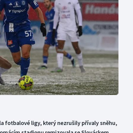
Moderní pětiboj
Triatlon
Motorsport
Veslování
Olympijské hry
Vodní slalom
Parasport
Volejbal
Plavání
Ostatní
Plážový volejbal
a fotbalové ligy, který nezrušily přívaly sněhu,
domácím stadionu remizovala se Slováckem