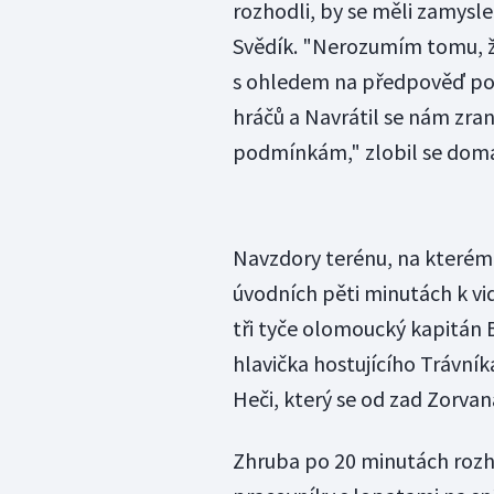
rozhodli, by se měli zamysle
Svědík. "Nerozumím tomu, ž
s ohledem na předpověď poča
hráčů a Navrátil se nám zran
podmínkám," zlobil se domác
Navzdory terénu, na kterém 
úvodních pěti minutách k vi
tři tyče olomoucký kapitán B
hlavička hostujícího Trávní
Heči, který se od zad Zorva
Zhruba po 20 minutách rozho