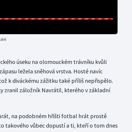
kání
nického úseku na olomouckém trávníku kvůli
ápasu ležela sněhová vrstva. Hosté navíc
což k diváckému zážitku také příliš nepřispělo.
 zranil záložník Navrátil, kterého v základní
rát, na podobném hřišti fotbal hrát prostě
co takového vůbec dopustí a ti, kteří o tom dnes