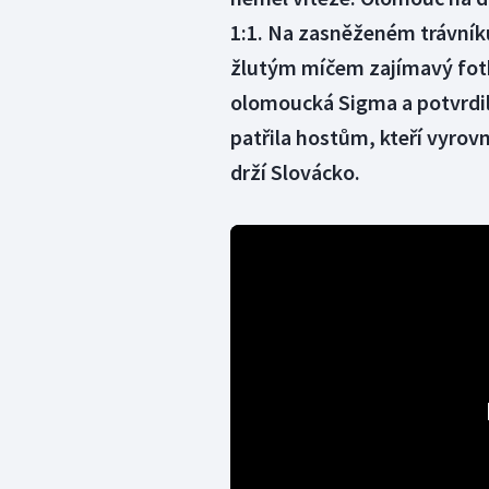
1:1. Na zasněženém trávníku
žlutým míčem zajímavý fotb
olomoucká Sigma a potvrdil
patřila hostům, kteří vyrovn
drží Slovácko.