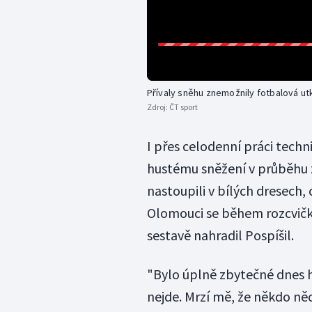
Přívaly sněhu znemožnily fotbalová ut
Zdroj:
ČT sport
I přes celodenní práci tech
hustému sněžení v průběhu z
nastoupili v bílých dresech, 
Olomouci se během rozcvičky
sestavě nahradil Pospíšil.
"Bylo úplně zbytečné dnes h
nejde. Mrzí mě, že někdo ně