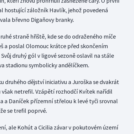
h, kteří znovu prohrnuli zasněžené čáry. O první
l hostující záložník Havlík, jehož povedená
ovala břevno Digaňovy branky.
druhé straně hřiště, kde se do odraženého míče
eš a poslal Olomouc krátce před skončením
Svůj druhý gól v ligové sezoně oslavil na stále
a stadionu symbolicky andělíčkem.
 druhého dějství iniciativu a Juroška se dvakrát
však netrefil. Vzápětí rozhodčí Kvítek nařídil
a a Daníček přízemní střelou k levé tyči srovnal
že se trefil poprvé.
ní, ale Kohút a Cicilia závar v pokutovém území