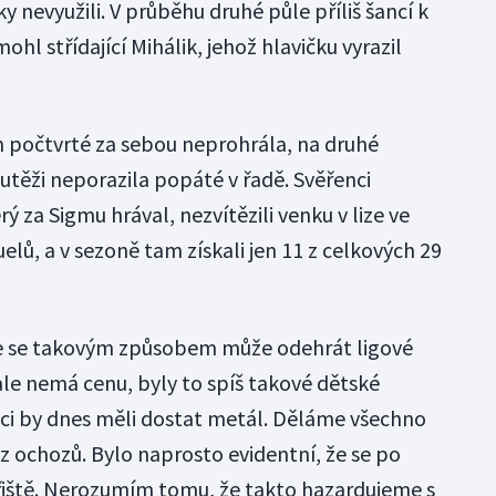
 nevyužili. V průběhu druhé půle příliš šancí k
hl střídající Mihálik, jehož hlavičku vyrazil
 počtvrté za sebou neprohrála, na druhé
utěži neporazila popáté v řadě. Svěřenci
ý za Sigmu hrával, nezvítězili venku v lize ve
elů, a v sezoně tam získali jen 11 z celkových 29
e se takovým způsobem může odehrát ligové
ale nemá cenu, byly to spíš takové dětské
váci by dnes měli dostat metál. Děláme všechno
z ochozů. Bylo naprosto evidentní, že se po
řiště. Nerozumím tomu, že takto hazardujeme s