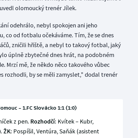
uvedl olomoucký trenér Jílek.
kání odehrálo, nebyl spokojen ani jeho
, co od fotbalu očekáváme. Tím, že se dnes
áčů, zničili hřiště, a nebyl to takový fotbal, jaký
. Bylo úplně zbytečné dnes hrát, na podobném
jde. Mrzí mě, že někdo něco takového vůbec
es rozhodli, by se měli zamyslet," dodal trenér
omouc – 1.FC Slovácko 1:1 (1:0)
níček z pen.
Rozhodčí:
Kvítek – Kubr,
).
ŽK:
Pospíšil, Ventúra, Saňák (asistent