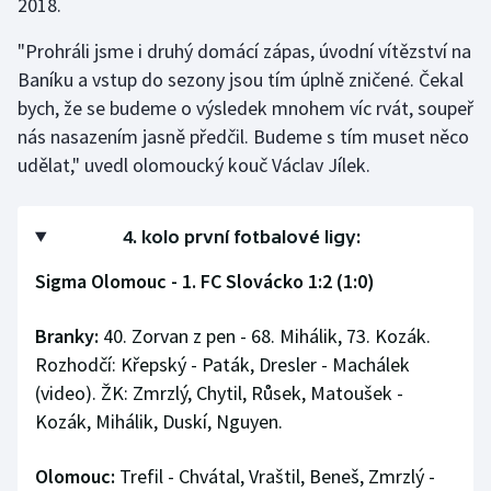
2018.
"Prohráli jsme i druhý domácí zápas, úvodní vítězství na
Baníku a vstup do sezony jsou tím úplně zničené. Čekal
bych, že se budeme o výsledek mnohem víc rvát, soupeř
nás nasazením jasně předčil. Budeme s tím muset něco
udělat," uvedl olomoucký kouč Václav Jílek.
4. kolo první fotbalové ligy:
Sigma Olomouc - 1. FC Slovácko 1:2 (1:0)
Branky:
40. Zorvan z pen - 68. Mihálik, 73. Kozák.
Rozhodčí: Křepský - Paták, Dresler - Machálek
(video). ŽK: Zmrzlý, Chytil, Růsek, Matoušek -
Kozák, Mihálik, Duskí, Nguyen.
Olomouc:
Trefil - Chvátal, Vraštil, Beneš, Zmrzlý -