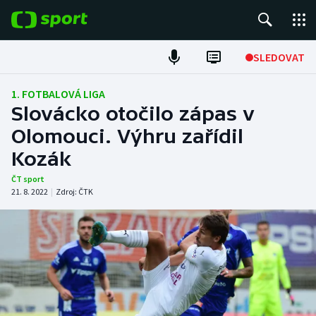
POPULÁRNÍ
SLEDOVAT
Fotbal
1. FOTBALOVÁ LIGA
Slovácko otočilo zápas v
Hokej
Olomouci. Výhru zařídil
Kozák
Tenis
ČT sport
Atletika
21. 8. 2022
|
Zdroj:
ČTK
Cyklistika
DALŠÍ SPORTY
Americký fotbal
NEPŘEHLÉDNĚTE