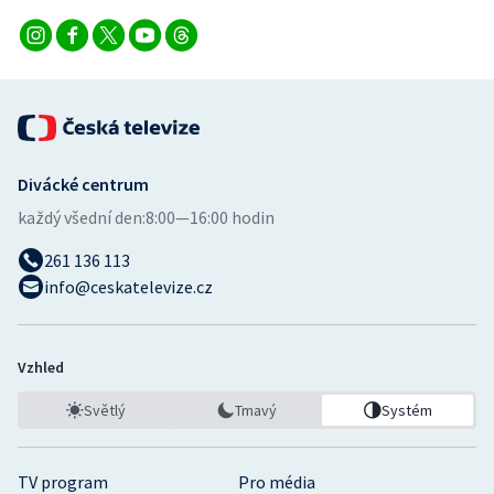
Divácké centrum
každý všední den:
8:00—16:00 hodin
261 136 113
info@ceskatelevize.cz
Vzhled
Světlý
Tmavý
Systém
TV program
Pro média