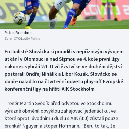
Baseball a softbal
Soutěže
Basketbal
Historické návraty
Biatlon
Aplikace ČT sport
Patrik Brandner
Zdroj:
ČTK/Luděk Peřina
Boby a skeleton
AZ kvíz
Fotbalisté Slovácka si poradili s nepříznivým vývojem
utkání v Olomouci a nad Sigmou ve 4. kole první ligy
Box
nakonec vyhráli 2:1. O vítězství se ve druhém dějství
Curling
postarali Ondřej Mihálik a Libor Kozák. Slovácko se
dobře naladilo na čtvrteční odvetu play-off Evropské
Dostihy
konferenční ligy na hřišti AIK Stockholm.
Florbal
Trenér Martin Svědík před odvetou ve Stockholmu
výrazně obměnil obvyklou zahajovací jedenáctku, ve
Futsal
které oproti úvodnímu duelu s AIK (3:0) zůstali pouze
brankář Nguyen a stoper Hofmann. "Beru to tak, že
Golf