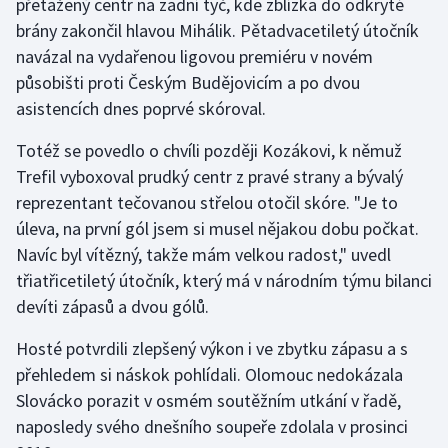
přetažený centr na zadní tyč, kde zblízka do odkryté
Stolní tenis
brány zakončil hlavou Mihálik. Pětadvacetiletý útočník
navázal na vydařenou ligovou premiéru v novém
Triatlon
působišti proti Českým Budějovicím a po dvou
asistencích dnes poprvé skóroval.
Veslování
Totéž se povedlo o chvíli později Kozákovi, k němuž
Vodní slalom
Trefil vyboxoval prudký centr z pravé strany a bývalý
reprezentant tečovanou střelou otočil skóre. "Je to
Volejbal
úleva, na první gól jsem si musel nějakou dobu počkat.
Navíc byl vítězný, takže mám velkou radost," uvedl
Ostatní
třiatřicetiletý útočník, který má v národním týmu bilanci
devíti zápasů a dvou gólů.
Hosté potvrdili zlepšený výkon i ve zbytku zápasu a s
přehledem si náskok pohlídali. Olomouc nedokázala
Slovácko porazit v osmém soutěžním utkání v řadě,
naposledy svého dnešního soupeře zdolala v prosinci