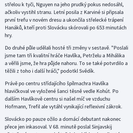
střelou k tyči, Nguyen na jeho prudký pokus nedosáhl,
Olympijské hry
ačkoliv vystihl stranu. Letní posila z Karviné si připsala
první trefu v novém dresu a ukončila střelecké trápení
Parasport
Hanáků, kteří proti Slovácku skórovali po 653 minutách
hry.
Plavání
Do druhé půle udělali hosté tři změny v sestavě. "Poslali
Plážový volejbal
jsme tam tři kvalitní hráče Havlíka, Petrželu a Mihálika
a věřili jsme, že hra půjde nahoru. To se také potvrdilo a
Ragby
těžili z toho i další hráči," podotkl Svědík.
Rychlobruslení
Právě po centru střídajícího špílmachra Havlíka
hlavičkoval ve vyložené šanci těsně vedle Kohút. Po
Rychlostní kanoistika
dalším Havlíkově centru si našel míč ve vzduchu
Hofmann, Trefil ale vytáhl vynikající reflexivní zákrok.
Short track
Slovácko po pauze ožilo a domácí debutant nakonec
Sportovní střelba
přece jen inkasoval. V 68. minutě poslal Sinjavskij