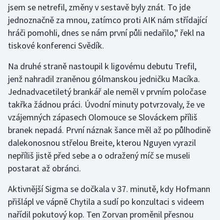
jsem se netrefil, změny v sestavě byly znát. To jde
jednoznačně za mnou, zatímco proti AIK nám střídající
Gymnastika
hráči pomohli, dnes se nám první půli nedařilo," řekl na
tiskové konferenci Svědík.
Házená
Na druhé straně nastoupil k ligovému debutu Trefil,
Jezdectví
jenž nahradil zraněnou gólmanskou jedničku Macíka.
Jednadvacetiletý brankář ale neměl v prvním poločase
Judo
takřka žádnou práci. Úvodní minuty potvrzovaly, že ve
vzájemných zápasech Olomouce se Slováckem příliš
Krasobruslení
branek nepadá. První náznak šance měl až po půlhodině
Lezení
dalekonosnou střelou Breite, kterou Nguyen vyrazil
nepříliš jistě před sebe a o odražený míč se museli
Lyže a snowboard
postarat až obránci.
Moderní pětiboj
Aktivnější Sigma se dočkala v 37. minutě, kdy Hofmann
přišlápl ve vápně Chytila a sudí po konzultaci s videem
Motorsport
nařídil pokutový kop. Ten Zorvan proměnil přesnou