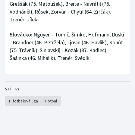
Greššák (75. Matoušek), Breite - Navrátil (75.
Vodháněl), Růsek, Zorvan - Chytil (64. Zifčák).
Trenér: Jílek.
Slovácko:
Nguyen - Tomič, Šimko, Hofmann, Duskí
- Brandner (46. Petržela), Ljovin (46. Havlík), Kohút
(75. Trávník), Sinjavskij - Kozák (87. Kadlec),
Šašinka (46. Mihálik). Trenér: Svědík.
ŠTÍTKY
1. fotbalová liga
Fotbal