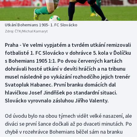
Baseball a softbal
Soutěže
Basketbal
Historické návraty
Utkání Bohemians 1905- 1. FC Slovácko
Zdroj:
ČTK/Michal Kamaryt
Biatlon
Aplikace ČT sport
Praha - Ve velmi vypjatém a tvrdém utkání remizovali
Boby a skeleton
AZ kvíz
fotbalisté 1. FC Slovácko v dohrávce 5. kola v Ďolíčku
s Bohemians 1905 1:1. Po dvou červených kartách
Box
dohrávali hosté utkání v devíti hráčích a na tribunu
musel následně po vykázání rozhodčího jejich trenér
Curling
Svatopluk Habanec. První branku domácích dal
hlavičkou Josef Jindřišek po standardní situaci.
Dostihy
Slovácko vyrovnalo zásluhou Jiřího Valenty.
Florbal
Od úvodu bylo na obou týmech vidět velké nasazení, ale
Futsal
diváci se první šance dočkali až po dvaceti minutách. Po
chybě v rozehrávce Bohemians běžel sám na branku
Golf