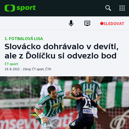
POPULÁRNÍ
SLEDOVAT
Fotbal
1. FOTBALOVÁ LIGA
Slovácko dohrávalo v devíti,
Hokej
ale z Ďolíčku si odvezlo bod
Tenis
ČT sport
19. 8. 2013
|
Zdroj:
ČT sport
,
ČTK
Atletika
Cyklistika
DALŠÍ SPORTY
Americký fotbal
NEPŘEHLÉDNĚTE