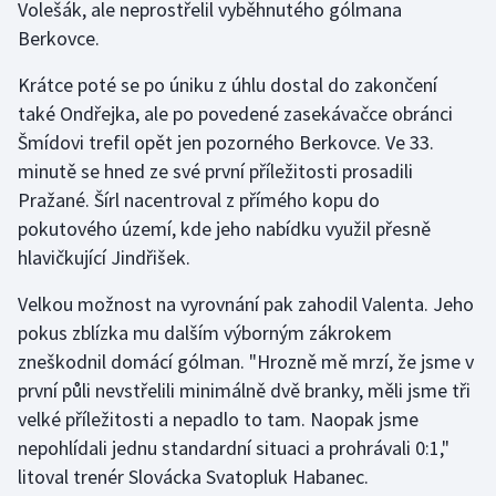
Volešák, ale neprostřelil vyběhnutého gólmana
Berkovce.
Gymnastika
Krátce poté se po úniku z úhlu dostal do zakončení
Házená
také Ondřejka, ale po povedené zasekávačce obránci
Šmídovi trefil opět jen pozorného Berkovce. Ve 33.
Jezdectví
minutě se hned ze své první příležitosti prosadili
Pražané. Šírl nacentroval z přímého kopu do
Judo
pokutového území, kde jeho nabídku využil přesně
hlavičkující Jindřišek.
Krasobruslení
Velkou možnost na vyrovnání pak zahodil Valenta. Jeho
Lezení
pokus zblízka mu dalším výborným zákrokem
zneškodnil domácí gólman. "Hrozně mě mrzí, že jsme v
Lyže a snowboard
první půli nevstřelili minimálně dvě branky, měli jsme tři
velké příležitosti a nepadlo to tam. Naopak jsme
Moderní pětiboj
nepohlídali jednu standardní situaci a prohrávali 0:1,"
litoval trenér Slovácka Svatopluk Habanec.
Motorsport