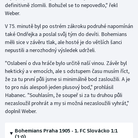
definitivně zlomili. Bohužel se to nepovedlo," řekl
Weber.
V 75. minutě byl po ostrém zákroku podruhé napomínán
také Ondřejka a poslal svůj tým do devíti. Bohemians
měli sice v závěru tlak, ale hosté je do větších šanci
nepustili a nerozhodný výsledek udrželi.
"Oslabení o dva hráče bylo určitě naší vinou. Závěr byl
hektický a v emocích, ale s odstupem času musím říct,
že za tu první půli jsme si minimálně bod zasloužili. A je
to pro nás alespoň jeden plusový bod," prohlásil
Habanec. "Souhlasím, že soupeř si za tu druhou půli
nezasloužil prohrát a my si možná nezasloužili vyhrát,"
doplnil Weber.
Bohemians Praha 1905 - 1. FC Slovácko 1:1
(1:0)