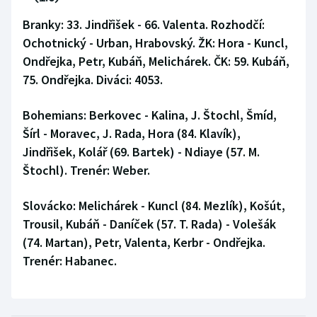
Branky: 33. Jindřišek - 66. Valenta. Rozhodčí:
Ochotnický - Urban, Hrabovský. ŽK: Hora - Kuncl,
Ondřejka, Petr, Kubáň, Melichárek. ČK: 59. Kubáň,
75. Ondřejka. Diváci: 4053.
Bohemians:
Berkovec - Kalina, J. Štochl, Šmíd,
Šírl - Moravec, J. Rada, Hora (84. Klavík),
Jindřišek, Kolář (69. Bartek) - Ndiaye (57. M.
Štochl). Trenér: Weber.
Slovácko:
Melichárek - Kuncl (84. Mezlík), Košút,
Trousil, Kubáň - Daníček (57. T. Rada) - Volešák
(74. Martan), Petr, Valenta, Kerbr - Ondřejka.
Trenér: Habanec.