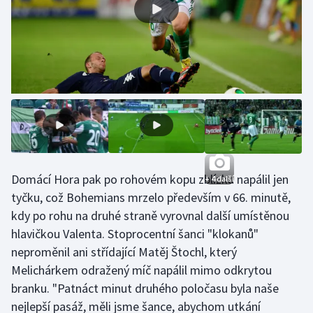
Stolní tenis
Triatlon
Veslování
Vodní slalom
Volejbal
Ostatní
Domácí Hora pak po rohovém kopu zblízka napálil jen
+ 4 další
tyčku, což Bohemians mrzelo především v 66. minutě,
kdy po rohu na druhé straně vyrovnal další umístěnou
hlavičkou Valenta. Stoprocentní šanci "klokanů"
neproměnil ani střídající Matěj Štochl, který
Melichárkem odražený míč napálil mimo odkrytou
branku. "Patnáct minut druhého poločasu byla naše
nejlepší pasáž, měli jsme šance, abychom utkání