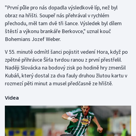
"První půle pro nás dopadla výsledkově líp, než byl
Olympijské hry
obraz na hřišti. Soupeř nás přehrával v rychlém
přechodu, měl tam dvě tři šance. Výsledek byl dílem
Parasport
štěstí a výkonu brankáře Berkovce," uznal kouč
Plavání
Bohemians Jozef Weber.
V 55. minutě odmítl šanci pojistit vedení Hora, když po
Plážový volejbal
zpětné přihrávce Šírla tvrdou ranou z první přestřelil.
Naději Slovácka na bodový zisk po hodině hry zmenšil
Ragby
Kubáň, který dostal za dva fauly druhou žlutou kartu v
Rychlobruslení
rozmezí pěti minut a musel předčasně ze hřiště.
Rychlostní kanoistika
Videa
Short track
Sportovní střelba