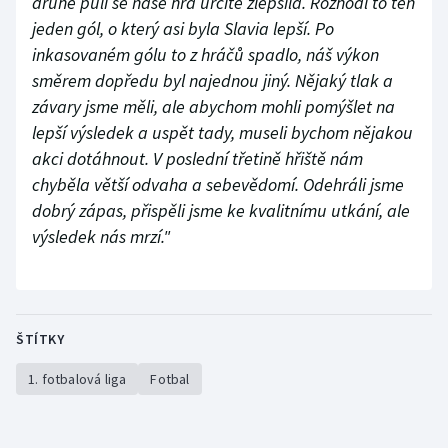
druhé půli se naše hra určitě zlepšila. Rozhodl to ten
jeden gól, o který asi byla Slavia lepší. Po
inkasovaném gólu to z hráčů spadlo, náš výkon
směrem dopředu byl najednou jiný. Nějaký tlak a
závary jsme měli, ale abychom mohli pomýšlet na
lepší výsledek a uspět tady, museli bychom nějakou
akci dotáhnout. V poslední třetině hřiště nám
chyběla větší odvaha a sebevědomí. Odehráli jsme
dobrý zápas, přispěli jsme ke kvalitnímu utkání, ale
výsledek nás mrzí."
ŠTÍTKY
1. fotbalová liga
Fotbal