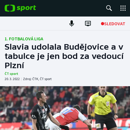
POPULÁRNÍ
SLEDOVAT
Fotbal
1. FOTBALOVÁ LIGA
Slavia udolala Budějovice a v
Hokej
tabulce je jen bod za vedoucí
Plzní
Tenis
ČT sport
Atletika
20. 3. 2022
|
Zdroj:
ČTK
,
ČT sport
Cyklistika
DALŠÍ SPORTY
Americký fotbal
NEPŘEHLÉDNĚTE