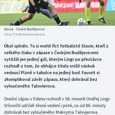
Baseball a softbal
Soutěže
Basketbal
Historické návraty
Biatlon
Aplikace ČT sport
Slavia - České Budějovice
Zdroj:
ČTK/Michal Krumphanzl
Boby a skeleton
AZ kvíz
Úkol splněn. To si mohli říct fotbalisté Slavie, kteří z
velkého tlaku v zápase s Českými Budějovicemi
Box
vytěžili jen jediný gól, kterým Lingr po přestávce
Curling
rozhodl o tom, že obhájce titulu snížil náskok
vedoucí Plzně v tabulce na jediný bod. Favorit si
Dostihy
zkomplikoval závěr zápasu, který dohrával bez
vyloučeného Talovierova.
Florbal
Dnešní zápas v Edenu rozhodl v 58. minutě Ondřej Lingr.
Futsal
Vršovičtí udrželi těsné vedení i poté, co od 86. minuty
dohrávali bez vyloučeného Maksyma Talovjerova.
Golf