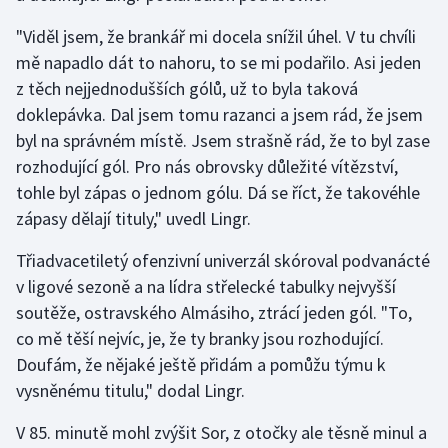
Stolní tenis
"Viděl jsem, že brankář mi docela snížil úhel. V tu chvíli
mě napadlo dát to nahoru, to se mi podařilo. Asi jeden
Triatlon
z těch nejjednodušších gólů, už to byla taková
Veslování
doklepávka. Dal jsem tomu razanci a jsem rád, že jsem
byl na správném místě. Jsem strašně rád, že to byl zase
Vodní slalom
rozhodující gól. Pro nás obrovsky důležité vítězství,
tohle byl zápas o jednom gólu. Dá se říct, že takovéhle
Volejbal
zápasy dělají tituly," uvedl Lingr.
Ostatní
Třiadvacetiletý ofenzivní univerzál skóroval podvanácté
v ligové sezoně a na lídra střelecké tabulky nejvyšší
soutěže, ostravského Almásiho, ztrácí jeden gól. "To,
co mě těší nejvíc, je, že ty branky jsou rozhodující.
Doufám, že nějaké ještě přidám a pomůžu týmu k
vysněnému titulu," dodal Lingr.
V 85. minutě mohl zvýšit Sor, z otočky ale těsně minul a