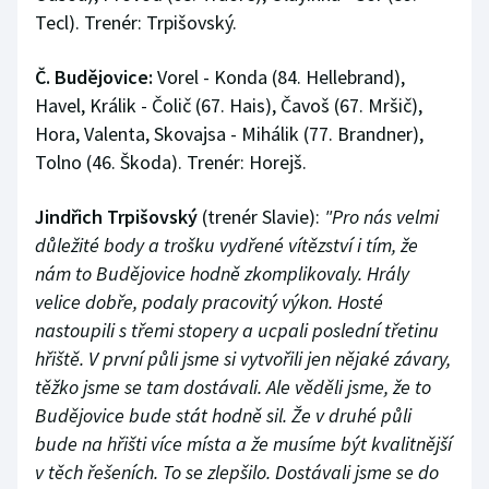
Tecl). Trenér: Trpišovský.
Č. Budějovice:
Vorel - Konda (84. Hellebrand),
Havel, Králik - Čolič (67. Hais), Čavoš (67. Mršič),
Hora, Valenta, Skovajsa - Mihálik (77. Brandner),
Tolno (46. Škoda). Trenér: Horejš.
Jindřich Trpišovský
(trenér Slavie):
"Pro nás velmi
důležité body a trošku vydřené vítězství i tím, že
nám to Budějovice hodně zkomplikovaly. Hrály
velice dobře, podaly pracovitý výkon. Hosté
nastoupili s třemi stopery a ucpali poslední třetinu
hřiště. V první půli jsme si vytvořili jen nějaké závary,
těžko jsme se tam dostávali. Ale věděli jsme, že to
Budějovice bude stát hodně sil. Že v druhé půli
bude na hřišti více místa a že musíme být kvalitnější
v těch řešeních. To se zlepšilo. Dostávali jsme se do