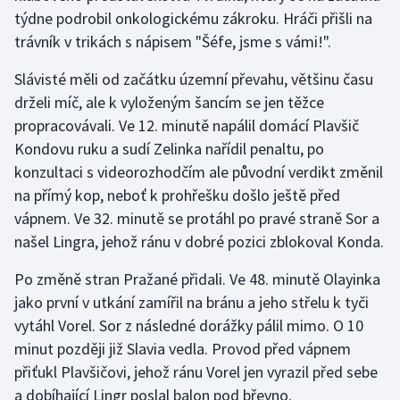
týdne podrobil onkologickému zákroku. Hráči přišli na
Olympijské hry
trávník v trikách s nápisem "Šéfe, jsme s vámi!".
Parasport
Slávisté měli od začátku územní převahu, většinu času
drželi míč, ale k vyloženým šancím se jen těžce
Plavání
propracovávali. Ve 12. minutě napálil domácí Plavšič
Kondovu ruku a sudí Zelinka nařídil penaltu, po
Plážový volejbal
konzultaci s videorozhodčím ale původní verdikt změnil
na přímý kop, neboť k prohřešku došlo ještě před
Ragby
vápnem. Ve 32. minutě se protáhl po pravé straně Sor a
našel Lingra, jehož ránu v dobré pozici zblokoval Konda.
Rychlobruslení
Po změně stran Pražané přidali. Ve 48. minutě Olayinka
Rychlostní kanoistika
jako první v utkání zamířil na bránu a jeho střelu k tyči
vytáhl Vorel. Sor z následné dorážky pálil mimo. O 10
Short track
minut později již Slavia vedla. Provod před vápnem
Sportovní střelba
přiťukl Plavšičovi, jehož ránu Vorel jen vyrazil před sebe
a dobíhající Lingr poslal balon pod břevno.