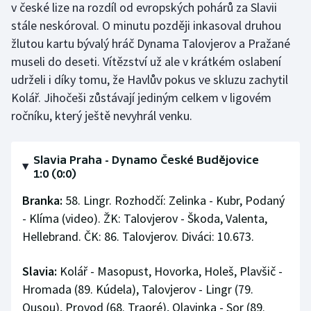
v české lize na rozdíl od evropských pohárů za Slavii
stále neskóroval. O minutu později inkasoval druhou
žlutou kartu bývalý hráč Dynama Talovjerov a Pražané
museli do deseti. Vítězství už ale v krátkém oslabení
udrželi i díky tomu, že Havlův pokus ve skluzu zachytil
Kolář. Jihočeši zůstávají jediným celkem v ligovém
ročníku, který ještě nevyhrál venku.
Slavia Praha - Dynamo České Budějovice
1:0 (0:0)
Branka:
58. Lingr. Rozhodčí: Zelinka - Kubr, Podaný
- Klíma (video). ŽK: Talovjerov - Škoda, Valenta,
Hellebrand. ČK: 86. Talovjerov. Diváci: 10.673.
Slavia:
Kolář - Masopust, Hovorka, Holeš, Plavšič -
Hromada (89. Kúdela), Talovjerov - Lingr (79.
Ousou), Provod (68. Traoré), Olayinka - Sor (89.