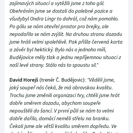
zajímavých situací a vytěžili jsme z toho gól.
Obehráním jsme se dostali do palebné pozice a
všudybyl Ondra Lingr to dohrál, což nám pomohlo.
Po gólu se nám otevřel prostor pro brejky, ale
nepodařilo se nám zvýšit. Na druhou stranu dozadu
jsme hráli velmi spolehlivě. Pak přišla červená karta
a závěr byl hektický. Bylo nás o jednoho míň,
Budějovice měly tlak a jednu nepříjemnou situaci z
naší levé strany. Stálo nás to spoustu sil."
David Horejš
(trenér Č. Budějovic):
"Věděli jsme,
jaký soupeř nás čeká, že má obrovskou kvalitu.
Trochu jsme změnili organizaci hry, chtěli jsme hrát
dobře směrem dozadu, abychom soupeře
nepouštěli do šancí. V první půli se nám to velmi
dobře dařilo, domácí neměli střelu na branku.
Čekali jsme ale větší kvalitu směrem dopředu. Ve