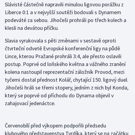
Slávisté částečně napravili minulou ligovou porážku z
Liberce 0:1 a v nejvyšší soutěži bodovali s Dynamem
Gymnastika
podeváté za sebou. Jihočeši prohráli po třech kolech a
klesli na devátou příčku.
Házená
Slavia vyrukovala s pěti změnami v sestavě oproti
Jezdectví
čtvrteční odvetě Evropské konferenční ligy na půdě
Lince, kterou Pražané prohráli 3:4, ale přesto oslavili
Judo
postup. Poprvé od loňského května a vážného zranění
kolena nastoupil reprezentační záložník Provod, mezi
Krasobruslení
tyčemi dostal přednost Kolář, chytající 150. ligový duel.
Lezení
Jihočeši hráli se třemi stopery, jedním z nich byl Konda,
který se poprvé od příchodu do Dynama objevil v
Lyže a snowboard
zahajovací jedenáctce.
Moderní pětiboj
Červenobílí před výkopem podpořili předsedu
Motorsport
klubového představenstva Tvrdíka, který se na začátku