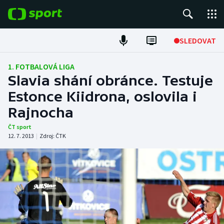
POPULÁRNÍ
SLEDOVAT
ME v atletice
1. FOTBALOVÁ LIGA
Slavia shání obránce. Testuje
ME v plavání
Estonce Kiidrona, oslovila i
Rajnocha
Fotbal
ČT sport
Hokej
12. 7. 2013
|
Zdroj:
ČTK
Tenis
DALŠÍ SPORTY
Americký fotbal
NEPŘEHLÉDNĚTE