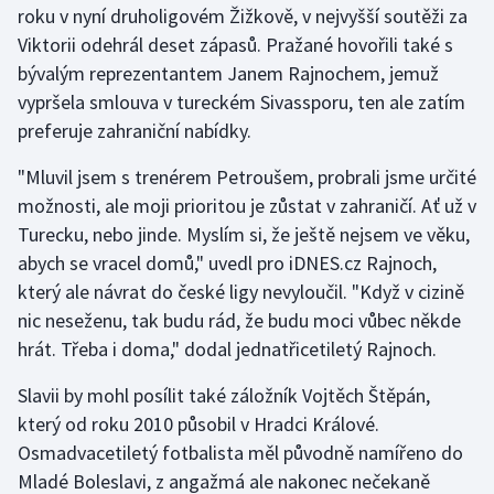
roku v nyní druholigovém Žižkově, v nejvyšší soutěži za
Viktorii odehrál deset zápasů. Pražané hovořili také s
Futsal
bývalým reprezentantem Janem Rajnochem, jemuž
vypršela smlouva v tureckém Sivassporu, ten ale zatím
Golf
preferuje zahraniční nabídky.
Gymnastika
"Mluvil jsem s trenérem Petroušem, probrali jsme určité
možnosti, ale moji prioritou je zůstat v zahraničí. Ať už v
Házená
Turecku, nebo jinde. Myslím si, že ještě nejsem ve věku,
abych se vracel domů," uvedl pro iDNES.cz Rajnoch,
Jezdectví
který ale návrat do české ligy nevyloučil. "Když v cizině
Judo
nic neseženu, tak budu rád, že budu moci vůbec někde
hrát. Třeba i doma," dodal jednatřicetiletý Rajnoch.
Krasobruslení
Slavii by mohl posílit také záložník Vojtěch Štěpán,
Lezení
který od roku 2010 působil v Hradci Králové.
Osmadvacetiletý fotbalista měl původně namířeno do
Lyže a snowboard
Mladé Boleslavi, z angažmá ale nakonec nečekaně