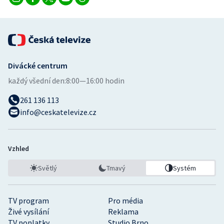
Divácké centrum
každý všední den:
8:00—16:00 hodin
261 136 113
info@ceskatelevize.cz
Vzhled
Světlý
Tmavý
Systém
TV program
Pro média
Živé vysílání
Reklama
TV poplatky
Studio Brno