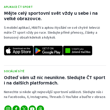
Short track
APLIKACE ČT SPORT
Mějte celý sportovní svět vždy u sebe i na
Sportovní střelba
velké obrazovce.
Stolní tenis
S mobilní aplikací, HbbTV a apkou iVysílání ve své chytré televizi
máte ČT sport vždy po ruce. Sledujte přímé přenosy, články a
bonusový obsah kdekoli a kdykoli.
Triatlon
Veslování
Vodní slalom
SOCIÁLNÍ SÍTĚ
Volejbal
Odteď vám už nic neunikne. Sledujte ČT sport
i na dalších platformách.
Ostatní
Nenechte si nikde ujít nejnovější sportovní události. Sledujte nás i
na Facebooku, X, Instagramu, Threads či YouTube a buďte v obraze.