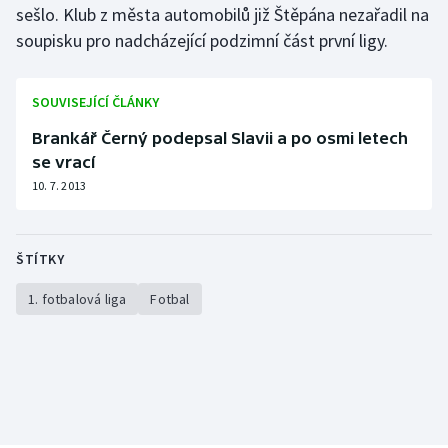
sešlo. Klub z města automobilů již Štěpána nezařadil na
Moderní pětiboj
soupisku pro nadcházející podzimní část první ligy.
Motorsport
SOUVISEJÍCÍ ČLÁNKY
Olympijské hry
Brankář Černý podepsal Slavii a po osmi letech
se vrací
Parasport
10. 7. 2013
Plavání
ŠTÍTKY
Plážový volejbal
1. fotbalová liga
Fotbal
Ragby
Rychlobruslení
Rychlostní kanoistika