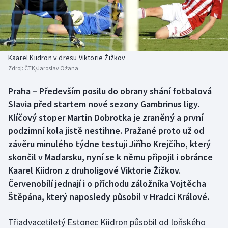
Atletika
Soutěže
Baseball a softbal
Historické návraty
Basketbal
Aplikace ČT sport
Kaarel Kiidron v dresu Viktorie Žižkov
Zdroj:
ČTK/Jaroslav Ožana
Biatlon
AZ kvíz
Praha – Především posilu do obrany shání fotbalová
Slavia před startem nové sezony Gambrinus ligy.
Boby a skeleton
Klíčový stoper Martin Dobrotka je zraněný a první
Box
podzimní kola jistě nestihne. Pražané proto už od
závěru minulého týdne testuji Jiřího Krejčího, který
Curling
skončil v Maďarsku, nyní se k němu připojil i obránce
Kaarel Kiidron z druholigové Viktorie Žižkov.
Cyklistika
Červenobílí jednají i o příchodu záložníka Vojtěcha
Štěpána, který naposledy působil v Hradci Králové.
Dostihy
Třiadvacetiletý Estonec Kiidron působil od loňského
Florbal