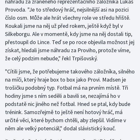
náhradu za zraněného reprezentačního záložníka Lukáš
Provoda. "Je to středový hráč, nejsilnější asi na pozici
Olympijské hry
číslo osm. Může ale hrát všechny role ve středu hřiště.
Parasport
Koukali jsme na něj už před rokem, ještě když byl v
Silkeborgu. Ale v momentě, kdy jsme na něj dostali tip,
Plavání
přestoupil do Lince. Teď se po roce objevila možnost jej
získat, hledali jsme náhradu za Proviho, protože víme,
Plážový volejbal
že celý podzim nebude," řekl Trpišovský.
Ragby
"Cítili jsme, že potřebujeme takového záložníka, silného
na míči, který hraje box to box jako Provi. Madsen je
Rychlobruslení
trošičku podobný typ. Fotbal má na prvním místě. Tři
hodiny jsme s ním seděli a bavili se, nezajímá ho v
Rychlostní kanoistika
podstatě nic jiného než fotbal. Hned se ptal, kdy bude
trénink. Samozřejmě to ještě není hotový hráč, má
Short track
určité věci, které bychom chtěli, aby zlepšil. Vidíme v
něm ale velký potenciál," dodal slávistický kouč.
Sportovní střelba