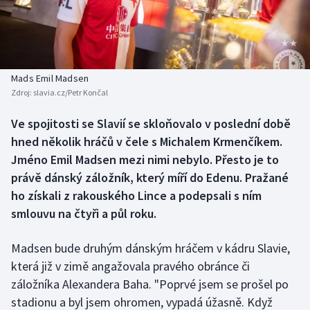
Baseball a softbal
Soutěže
Basketbal
Historické návraty
Biatlon
Aplikace ČT sport
Mads Emil Madsen
Zdroj:
slavia.cz/Petr Končal
Boby a skeleton
AZ kvíz
Ve spojitosti se Slavií se skloňovalo v poslední době
hned několik hráčů v čele s Michalem Krmenčíkem.
Box
Jméno Emil Madsen mezi nimi nebylo. Přesto je to
Curling
právě dánský záložník, který míří do Edenu. Pražané
ho získali z rakouského Lince a podepsali s ním
Dostihy
smlouvu na čtyři a půl roku.
Florbal
Madsen bude druhým dánským hráčem v kádru Slavie,
která již v zimě angažovala pravého obránce či
Futsal
záložníka Alexandera Baha. "Poprvé jsem se prošel po
stadionu a byl jsem ohromen, vypadá úžasně. Když
Golf