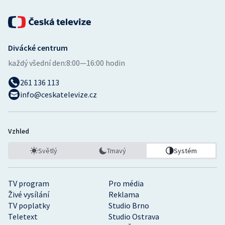
Divácké centrum
každý všední den:
8:00—16:00 hodin
261 136 113
info@ceskatelevize.cz
Vzhled
Světlý
Tmavý
Systém
TV program
Pro média
Živé vysílání
Reklama
TV poplatky
Studio Brno
Teletext
Studio Ostrava