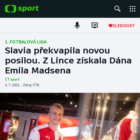
POPULÁRNÍ
SLEDOVAT
Fotbal
1. FOTBALOVÁ LIGA
Slavia překvapila novou
Hokej
posilou. Z Lince získala Dána
Emila Madsena
Tenis
ČT sport
Atletika
5. 7. 2021
|
Zdroj:
ČTK
Cyklistika
DALŠÍ SPORTY
Americký fotbal
NEPŘEHLÉDNĚTE