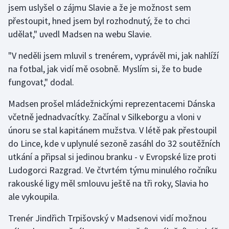
jsem uslyšel o zájmu Slavie a že je možnost sem
přestoupit, hned jsem byl rozhodnutý, že to chci
Gymnastika
udělat," uvedl Madsen na webu Slavie.
Házená
"V neděli jsem mluvil s trenérem, vyprávěl mi, jak nahlíží
na fotbal, jak vidí mě osobně. Myslím si, že to bude
Jezdectví
fungovat," dodal.
Judo
Madsen prošel mládežnickými reprezentacemi Dánska
včetně jednadvacítky. Začínal v Silkeborgu a vloni v
Krasobruslení
únoru se stal kapitánem mužstva. V létě pak přestoupil
do Lince, kde v uplynulé sezoně zasáhl do 32 soutěžních
Lezení
utkání a připsal si jedinou branku - v Evropské lize proti
Ludogorci Razgrad. Ve čtvrtém týmu minulého ročníku
Lyže a snowboard
rakouské ligy měl smlouvu ještě na tři roky, Slavia ho
Moderní pětiboj
ale vykoupila.
Trenér Jindřich Trpišovský v Madsenovi vidí možnou
Motorsport