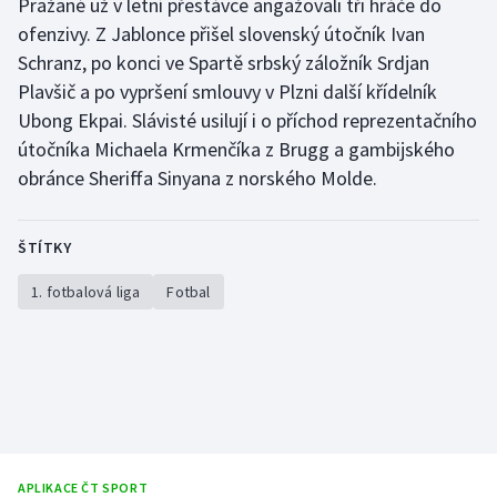
Pražané už v letní přestávce angažovali tři hráče do
Stolní tenis
ofenzivy. Z Jablonce přišel slovenský útočník Ivan
Schranz, po konci ve Spartě srbský záložník Srdjan
Triatlon
Plavšič a po vypršení smlouvy v Plzni další křídelník
Ubong Ekpai. Slávisté usilují i o příchod reprezentačního
Veslování
útočníka Michaela Krmenčíka z Brugg a gambijského
Vodní slalom
obránce Sheriffa Sinyana z norského Molde.
Volejbal
ŠTÍTKY
Ostatní
1. fotbalová liga
Fotbal
APLIKACE ČT SPORT