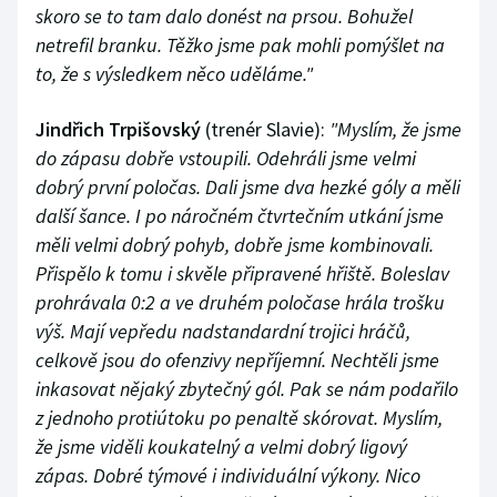
skoro se to tam dalo donést na prsou. Bohužel
netrefil branku. Těžko jsme pak mohli pomýšlet na
to, že s výsledkem něco uděláme."
Jindřich Trpišovský
(trenér Slavie):
"Myslím, že jsme
do zápasu dobře vstoupili. Odehráli jsme velmi
dobrý první poločas. Dali jsme dva hezké góly a měli
další šance. I po náročném čtvrtečním utkání jsme
měli velmi dobrý pohyb, dobře jsme kombinovali.
Přispělo k tomu i skvěle připravené hřiště. Boleslav
prohrávala 0:2 a ve druhém poločase hrála trošku
výš. Mají vepředu nadstandardní trojici hráčů,
celkově jsou do ofenzivy nepříjemní. Nechtěli jsme
inkasovat nějaký zbytečný gól. Pak se nám podařilo
z jednoho protiútoku po penaltě skórovat. Myslím,
že jsme viděli koukatelný a velmi dobrý ligový
zápas. Dobré týmové i individuální výkony. Nico