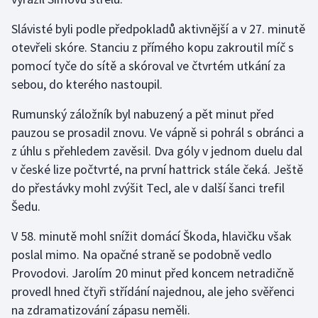
Olympijské hry
Slávisté byli podle předpokladů aktivnější a v 27. minutě
otevřeli skóre. Stanciu z přímého kopu zakroutil míč s
Parasport
pomocí tyče do sítě a skóroval ve čtvrtém utkání za
sebou, do kterého nastoupil.
Plavání
Rumunský záložník byl nabuzený a pět minut před
Plážový volejbal
pauzou se prosadil znovu. Ve vápně si pohrál s obránci a
z úhlu s přehledem zavěsil. Dva góly v jednom duelu dal
Ragby
v české lize počtvrté, na první hattrick stále čeká. Ještě
do přestávky mohl zvýšit Tecl, ale v další šanci trefil
Rychlobruslení
Šedu.
Rychlostní kanoistika
V 58. minutě mohl snížit domácí Škoda, hlavičku však
poslal mimo. Na opačné straně se podobně vedlo
Short track
Provodovi. Jarolím 20 minut před koncem netradičně
provedl hned čtyři střídání najednou, ale jeho svěřenci
Sportovní střelba
na zdramatizování zápasu neměli.