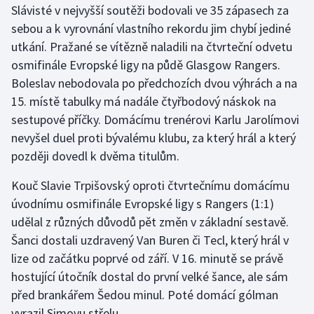
Slávisté v nejvyšší soutěži bodovali ve 35 zápasech za
sebou a k vyrovnání vlastního rekordu jim chybí jediné
Gymnastika
utkání. Pražané se vítězně naladili na čtvrteční odvetu
osmifinále Evropské ligy na půdě Glasgow Rangers.
Házená
Boleslav nebodovala po předchozích dvou výhrách a na
Jezdectví
15. místě tabulky má nadále čtyřbodový náskok na
sestupové příčky. Domácímu trenérovi Karlu Jarolímovi
Judo
nevyšel duel proti bývalému klubu, za který hrál a který
později dovedl k dvěma titulům.
Krasobruslení
Kouč Slavie Trpišovský oproti čtvrtečnímu domácímu
Lezení
úvodnímu osmifinále Evropské ligy s Rangers (1:1)
udělal z různých důvodů pět změn v základní sestavě.
Lyže a snowboard
Šanci dostali uzdravený Van Buren či Tecl, který hrál v
lize od začátku poprvé od září. V 16. minutě se právě
Moderní pětiboj
hostující útočník dostal do první velké šance, ale sám
před brankářem Šedou minul. Poté domácí gólman
Motorsport
vyrazil Simovu střelu.