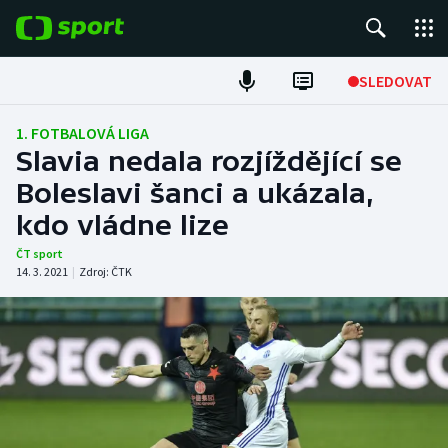
POPULÁRNÍ
SLEDOVAT
Fotbal
1. FOTBALOVÁ LIGA
Slavia nedala rozjíždějící se
Hokej
Boleslavi šanci a ukázala,
kdo vládne lize
Tenis
ČT sport
Atletika
14. 3. 2021
|
Zdroj:
ČTK
Cyklistika
DALŠÍ SPORTY
Americký fotbal
NEPŘEHLÉDNĚTE