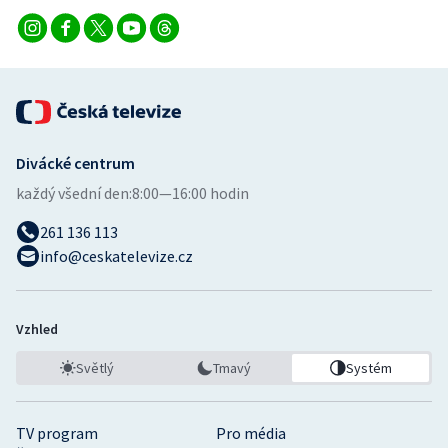
Divácké centrum
každý všední den:
8:00—16:00 hodin
261 136 113
info@ceskatelevize.cz
Vzhled
Světlý
Tmavý
Systém
TV program
Pro média