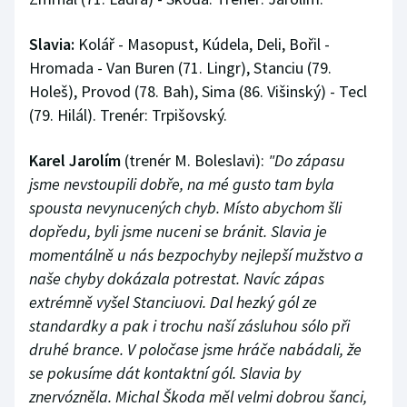
Slavia:
Kolář - Masopust, Kúdela, Deli, Bořil -
Hromada - Van Buren (71. Lingr), Stanciu (79.
Holeš), Provod (78. Bah), Sima (86. Višinský) - Tecl
(79. Hilál). Trenér: Trpišovský.
Karel Jarolím
(trenér M. Boleslavi):
"Do zápasu
jsme nevstoupili dobře, na mé gusto tam byla
spousta nevynucených chyb. Místo abychom šli
dopředu, byli jsme nuceni se bránit. Slavia je
momentálně u nás bezpochyby nejlepší mužstvo a
naše chyby dokázala potrestat. Navíc zápas
extrémně vyšel Stanciuovi. Dal hezký gól ze
standardky a pak i trochu naší zásluhou sólo při
druhé brance. V poločase jsme hráče nabádali, že
se pokusíme dát kontaktní gól. Slavia by
znervózněla. Michal Škoda měl velmi dobrou šanci,