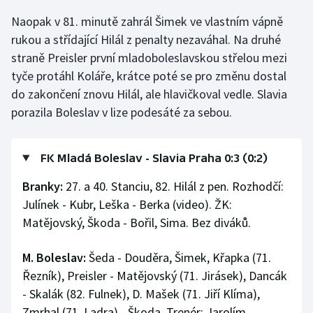
Stolní tenis
Naopak v 81. minutě zahrál Šimek ve vlastním vápně
rukou a střídající Hilál z penalty nezaváhal. Na druhé
Triatlon
straně Preisler první mladoboleslavskou střelou mezi
tyče protáhl Koláře, krátce poté se pro změnu dostal
Veslování
do zakončení znovu Hilál, ale hlavičkoval vedle. Slavia
Vodní slalom
porazila Boleslav v lize podesáté za sebou.
Volejbal
FK Mladá Boleslav - Slavia Praha 0:3 (0:2)
Ostatní
Branky:
27. a 40. Stanciu, 82. Hilál z pen. Rozhodčí:
Julínek - Kubr, Leška - Berka (video). ŽK:
Matějovský, Škoda - Bořil, Sima. Bez diváků.
M. Boleslav:
Šeda - Douděra, Šimek, Křapka (71.
Řezník), Preisler - Matějovský (71. Jirásek), Dancák
- Skalák (82. Fulnek), D. Mašek (71. Jiří Klíma),
Zmrhal (71. Ladra) - Škoda. Trenér: Jarolím.