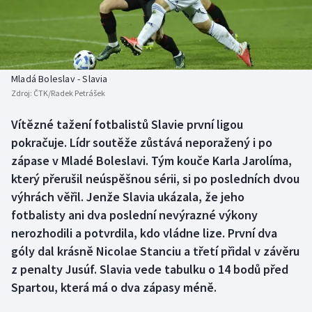
Baseball a softbal
Soutěže
Basketbal
Historické návraty
Biatlon
Aplikace ČT sport
Mladá Boleslav - Slavia
Zdroj:
ČTK/Radek Petrášek
Boby a skeleton
AZ kvíz
Vítězné tažení fotbalistů Slavie první ligou
pokračuje. Lídr soutěže zůstává neporažený i po
Box
zápase v Mladé Boleslavi. Tým kouče Karla Jarolíma,
Curling
který přerušil neúspěšnou sérii, si po posledních dvou
výhrách věřil. Jenže Slavia ukázala, že jeho
Dostihy
fotbalisty ani dva poslední nevýrazné výkony
nerozhodili a potvrdila, kdo vládne lize. První dva
Florbal
góly dal krásně Nicolae Stanciu a třetí přidal v závěru
z penalty Jusúf. Slavia vede tabulku o 14 bodů před
Futsal
Spartou, která má o dva zápasy méně.
Golf