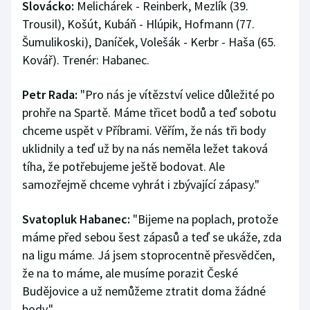
Slovácko:
Melichárek - Reinberk, Mezlík (39.
Trousil), Košút, Kubáň - Hlúpik, Hofmann (77.
Šumulikoski), Daníček, Volešák - Kerbr - Haša (65.
Kovář). Trenér: Habanec.
Petr Rada:
"Pro nás je vítězství velice důležité po
prohře na Spartě. Máme třicet bodů a teď sobotu
chceme uspět v Příbrami. Věřím, že nás tři body
uklidnily a teď už by na nás neměla ležet taková
tíha, že potřebujeme ještě bodovat. Ale
samozřejmě chceme vyhrát i zbývající zápasy."
Svatopluk Habanec:
"Bijeme na poplach, protože
máme před sebou šest zápasů a teď se ukáže, zda
na ligu máme. Já jsem stoprocentně přesvědčen,
že na to máme, ale musíme porazit České
Budějovice a už nemůžeme ztratit doma žádné
body."