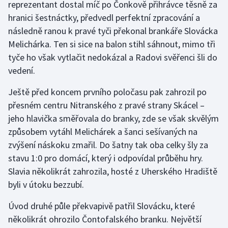
reprezentant dostal míč po Čonkově přihrávce těsně za
hranici šestnáctky, předvedl perfektní zpracování a
Gymnastika
následně ranou k pravé tyči překonal brankáře Slovácka
Melichárka. Ten si sice na balon stihl sáhnout, mimo tři
Házená
tyče ho však vytlačit nedokázal a Radovi svěřenci šli do
vedení.
Jezdectví
Ještě před koncem prvního poločasu pak zahrozil po
Judo
přesném centru Nitranského z pravé strany Skácel –
jeho hlavička směřovala do branky, zde se však skvělým
Krasobruslení
způsobem vytáhl Melichárek a šanci sešívaných na
zvýšení náskoku zmařil. Do šatny tak oba celky šly za
Lezení
stavu 1:0 pro domácí, který i odpovídal průběhu hry.
Lyže a snowboard
Slavia několikrát zahrozila, hosté z Uherského Hradiště
byli v útoku bezzubí.
Moderní pětiboj
Úvod druhé půle překvapivě patřil Slovácku, které
několikrát ohrozilo Čontofalského branku. Největší
Motorsport