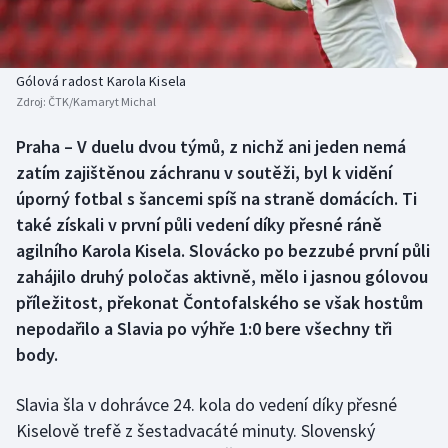
Baseball a softbal
Soutěže
Basketbal
Historické návraty
Gólová radost Karola Kisela
Zdroj:
ČTK/Kamaryt Michal
Biatlon
Aplikace ČT sport
Praha – V duelu dvou týmů, z nichž ani jeden nemá
Boby a skeleton
AZ kvíz
zatím zajištěnou záchranu v soutěži, byl k vidění
úporný fotbal s šancemi spíš na straně domácích. Ti
Box
také získali v první půli vedení díky přesné ráně
agilního Karola Kisela. Slovácko po bezzubé první půli
Curling
zahájilo druhý poločas aktivně, mělo i jasnou gólovou
příležitost, překonat Čontofalského se však hostům
Dostihy
nepodařilo a Slavia po výhře 1:0 bere všechny tři
Florbal
body.
Futsal
Slavia šla v dohrávce 24. kola do vedení díky přesné
Kiselově trefě z šestadvacáté minuty. Slovenský
Golf