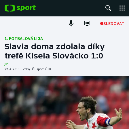
POPULÁRNÍ
SLEDOVAT
Fotbal
1. FOTBALOVÁ LIGA
Slavia doma zdolala díky
Hokej
trefě Kisela Slovácko 1:0
Tenis
jir
22. 4. 2013
|
Zdroj:
ČT sport
,
ČTK
Atletika
Cyklistika
DALŠÍ SPORTY
Americký fotbal
NEPŘEHLÉDNĚTE