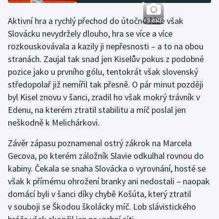
Stolní tenis
Aktivní hra a rychlý přechod do útočné fáze však
+ 3 další
Triatlon
Slovácku nevydržely dlouho, hra se více a více
rozkouskovávala a kazily ji nepřesnosti – a to na obou
Veslování
stranách. Zaujal tak snad jen Kiselův pokus z podobné
pozice jako u prvního gólu, tentokrát však slovenský
Vodní slalom
středopolař již nemířil tak přesně. O pár minut později
byl Kisel znovu v šanci, zradil ho však mokrý trávník v
Volejbal
Edenu, na kterém ztratil stabilitu a míč poslal jen
neškodně k Melichárkovi.
Ostatní
Závěr zápasu poznamenal ostrý zákrok na Marcela
Gecova, po kterém záložník Slavie odkulhal rovnou do
kabiny. Čekala se snaha Slovácka o vyrovnání, hosté se
však k přímému ohrožení branky ani nedostali – naopak
domácí byli v šanci díky chybě Košúta, který ztratil
v souboji se Škodou školácky míč. Lob slávistického