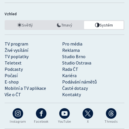
Vzhled
Světlý
Tmavý
Systém
TV program
Pro média
Živé vysílání
Reklama
TV poplatky
Studio Brno
Teletext
Studio Ostrava
Podcasty
Rada ČT
Počasí
Kariéra
E-shop
Podávání námětů
Mobilní a TV aplikace
Časté dotazy
Vše o ČT
Kontakty
Instagram
Facebook
YouTube
X
Threads