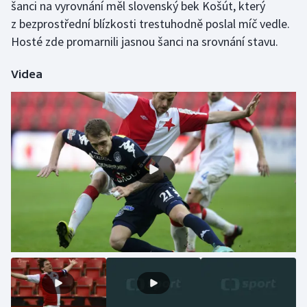
šanci na vyrovnání měl slovenský bek Košút, který
Olympijské hry
z bezprostřední blízkosti trestuhodně poslal míč vedle.
Hosté zde promarnili jasnou šanci na srovnání stavu.
Parasport
Videa
Plavání
Plážový volejbal
Ragby
Rychlobruslení
Rychlostní kanoistika
Short track
Sportovní střelba