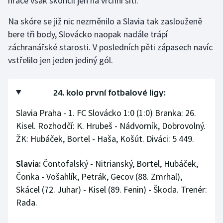
hráče však skončil jen na vrchní síti.
Na skóre se již nic nezměnilo a Slavia tak zaslouženě
bere tři body, Slovácko naopak nadále trápí
záchranářské starosti. V posledních pěti zápasech navíc
vstřelilo jen jeden jediný gól.
24. kolo první fotbalové ligy:
Slavia Praha - 1. FC Slovácko 1:0 (1:0) Branka: 26.
Kisel. Rozhodčí: K. Hrubeš - Nádvorník, Dobrovolný.
ŽK: Hubáček, Bortel - Haša, Košút. Diváci: 5 449.
Slavia:
Čontofalský - Nitrianský, Bortel, Hubáček,
Čonka - Vošahlík, Petrák, Gecov (88. Zmrhal),
Skácel (72. Juhar) - Kisel (89. Fenin) - Škoda. Trenér:
Rada.