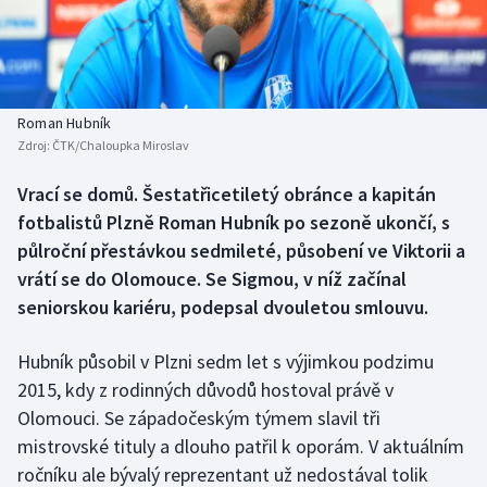
Baseball a softbal
Soutěže
Basketbal
Historické návraty
Biatlon
Aplikace ČT sport
Roman Hubník
Zdroj:
ČTK/Chaloupka Miroslav
Boby a skeleton
AZ kvíz
Vrací se domů. Šestatřicetiletý obránce a kapitán
fotbalistů Plzně Roman Hubník po sezoně ukončí, s
Box
půlroční přestávkou sedmileté, působení ve Viktorii a
Curling
vrátí se do Olomouce. Se Sigmou, v níž začínal
seniorskou kariéru, podepsal dvouletou smlouvu.
Dostihy
Hubník působil v Plzni sedm let s výjimkou podzimu
Florbal
2015, kdy z rodinných důvodů hostoval právě v
Olomouci. Se západočeským týmem slavil tři
Futsal
mistrovské tituly a dlouho patřil k oporám. V aktuálním
ročníku ale bývalý reprezentant už nedostával tolik
Golf