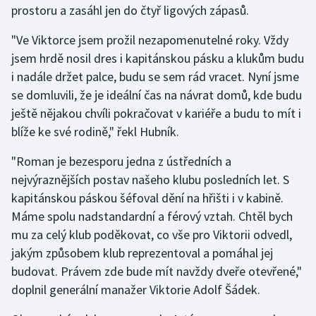
prostoru a zasáhl jen do čtyř ligových zápasů.
Gymnastika
"Ve Viktorce jsem prožil nezapomenutelné roky. Vždy
jsem hrdě nosil dres i kapitánskou pásku a klukům budu
Házená
i nadále držet palce, budu se sem rád vracet. Nyní jsme
se domluvili, že je ideální čas na návrat domů, kde budu
Jezdectví
ještě nějakou chvíli pokračovat v kariéře a budu to mít i
blíže ke své rodině," řekl Hubník.
Judo
"Roman je bezesporu jedna z ústředních a
Krasobruslení
nejvýraznějších postav našeho klubu posledních let. S
kapitánskou páskou šéfoval dění na hřišti i v kabině.
Lezení
Máme spolu nadstandardní a férový vztah. Chtěl bych
mu za celý klub poděkovat, co vše pro Viktorii odvedl,
Lyže a snowboard
jakým způsobem klub reprezentoval a pomáhal jej
Moderní pětiboj
budovat. Právem zde bude mít navždy dveře otevřené,"
doplnil generální manažer Viktorie Adolf Šádek.
Motorsport