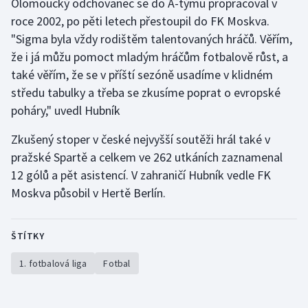
Olomoucký odchovanec se do A-týmu propracoval v
roce 2002, po pěti letech přestoupil do FK Moskva.
Olympijské hry
"Sigma byla vždy rodištěm talentovaných hráčů. Věřím,
Parasport
že i já můžu pomoct mladým hráčům fotbalově růst, a
také věřím, že se v příští sezóně usadíme v klidném
Plavání
středu tabulky a třeba se zkusíme poprat o evropské
poháry," uvedl Hubník
Plážový volejbal
Zkušený stoper v české nejvyšší soutěži hrál také v
Ragby
pražské Spartě a celkem ve 262 utkáních zaznamenal
12 gólů a pět asistencí. V zahraničí Hubník vedle FK
Rychlobruslení
Moskva působil v Hertě Berlín.
Rychlostní kanoistika
ŠTÍTKY
Short track
1. fotbalová liga
Fotbal
Sportovní střelba