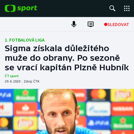
POPULÁRNÍ
SLEDOVAT
Fotbal
1. FOTBALOVÁ LIGA
Sigma získala důležitého
Hokej
muže do obrany. Po sezoně
se vrací kapitán Plzně Hubník
Tenis
ČT sport
Atletika
29. 6. 2020
|
Zdroj:
ČTK
Cyklistika
DALŠÍ SPORTY
Americký fotbal
NEPŘEHLÉDNĚTE