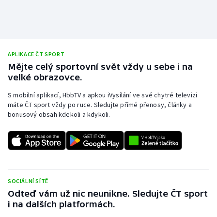
Stolní tenis
Triatlon
Veslování
APLIKACE ČT SPORT
Mějte celý sportovní svět vždy u sebe i na
Vodní slalom
velké obrazovce.
S mobilní aplikací, HbbTV a apkou iVysílání ve své chytré televizi
Volejbal
máte ČT sport vždy po ruce. Sledujte přímé přenosy, články a
bonusový obsah kdekoli a kdykoli.
Ostatní
SOCIÁLNÍ SÍTĚ
Odteď vám už nic neunikne. Sledujte ČT sport
i na dalších platformách.