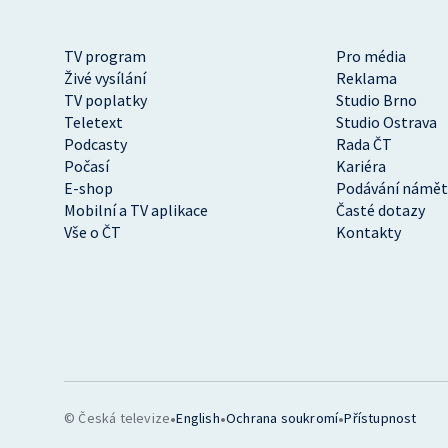
TV program
Pro média
Živé vysílání
Reklama
TV poplatky
Studio Brno
Teletext
Studio Ostrava
Podcasty
Rada ČT
Počasí
Kariéra
E-shop
Podávání námět
Mobilní a TV aplikace
Časté dotazy
Vše o ČT
Kontakty
•
•
•
© Česká televize
English
Ochrana soukromí
Přístupnost