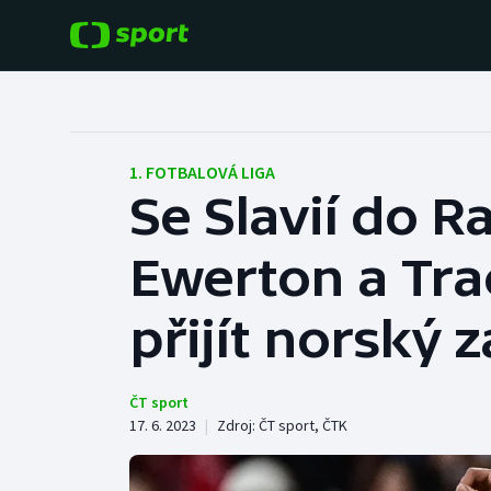
POPULÁRNÍ
DALŠÍ SPORTY
Fotbal
Americký fotbal
1. FOTBALOVÁ LIGA
Se Slavií do 
Hokej
Baseball a softbal
Ewerton a Tra
Tenis
Basketbal
Atletika
přijít norský 
Biatlon
Cyklistika
Boby a skeleton
ČT sport
17. 6. 2023
|
Zdroj:
ČT sport
,
ČTK
Box