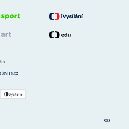
din
levize.cz
Systém
RSS