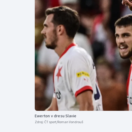
Curling
Dostihy
Florbal
Futsal
Golf
Gymnastika
Ewerton v dresu Slavie
Zdroj:
ČT sport/Roman Vondrouš