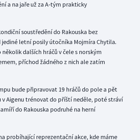
í a na jaře už za A-tým prakticky
 kondiční soustředění do Rakouska bez
ediné letní posily útočníka Mojmíra Chytila.
o několik dalších hráčů v čele s norským
mem, příchod žádného z nich ale zatím
mpu bude připravovat 19 hráčů do pole a pět
v Aigenu trénovat do příští neděle, poté stráví
 zamíří do Rakouska podruhé na herní
na probíhající reprezentační akce, kde máme