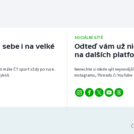
SOCIÁLNÍ SÍTĚ
 sebe i na velké
Odteď vám už nic
na dalších platf
izi máte ČT sport vždy po ruce.
Nenechte si nikde ujít nejnovější
ykoli.
Instagramu, Threads či YouTube 
Č