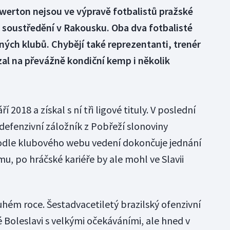
Ewerton nejsou ve výpravě fotbalistů pražské
a soustředění v Rakousku. Oba dva fotbalisté
ných klubů. Chybějí také reprezentanti, trenér
zal na převážně kondiční kemp i několik
í 2018 a získal s ní tři ligové tituly. V poslední
 defenzivní záložník z Pobřeží slonoviny
odle klubového webu vedení dokončuje jednání
u, po hráčské kariéře by ale mohl ve Slavii
uhém roce. Šestadvacetiletý brazilský ofenzivní
dé Boleslavi s velkými očekáváními, ale hned v