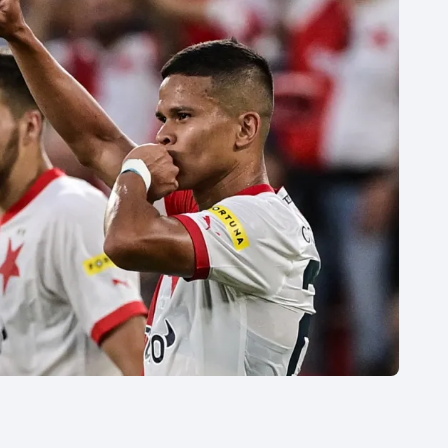
Moderní pětiboj
Triatlon
Motorsport
Veslování
Olympijské hry
Vodní slalom
Parasport
Volejbal
Plavání
Ostatní
Plážový volejbal