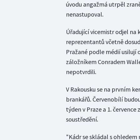
úvodu angažmá utrpěl zraněn
nenastupoval.
Úřadující vicemistr odjel na
reprezentantů včetně dosud j
Pražané podle médií usilují 
záložníkem Conradem Walle
nepotvrdili.
V Rakousku se na prvním ke
brankářů. Červenobílí budou 
týden v Praze a 1. července
soustředění.
"Kádr se skládal s ohledem 