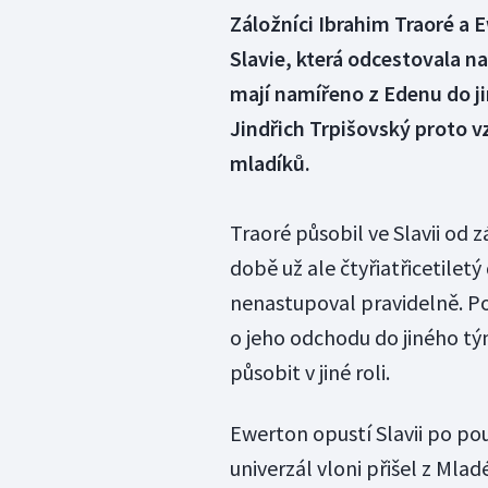
Záložníci Ibrahim Traoré a 
Slavie, která odcestovala n
mají namířeno z Edenu do ji
Jindřich Trpišovský proto v
mladíků.
Traoré působil ve Slavii od zář
době už ale čtyřiatřicetiletý
nenastupoval pravidelně. P
o jeho odchodu do jiného tým
působit v jiné roli.
Ewerton opustí Slavii po po
univerzál vloni přišel z Mla