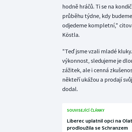
hodně hráčů. Ti se na kondi
průběhu týdne, kdy budeme 
odjedeme kompletní," citova
Köstla.
"Teď jsme vzali mladé kluky.
výkonnost, sledujeme je dlo
zážitek, ale i cenná zkušenos
někteří ukážou a prodají svůj
dodal.
SOUVISEJÍCÍ ČLÁNKY
Liberec uplatnil opci na Olat
prodloužila se Schranzem