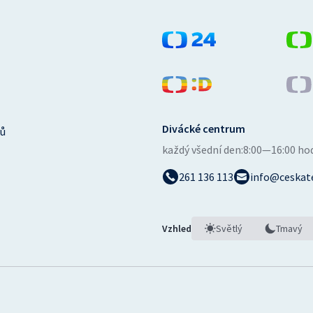
Divácké centrum
ů
každý všední den:
8:00—16:00 ho
261 136 113
info@ceskate
Vzhled
Světlý
Tmavý