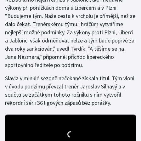
výkony při porážkách doma s Libercem a v Plzni.
Gymnastika
"Budujeme tým. Naše cesta k vrcholu je přímější, než se
dalo čekat. Trenérskému týmu i hráčům vytváříme
Házená
nejlepší možné podmínky. Za výkony proti Plzni, Liberci
a Jablonci však odměňovat nelze a tým bude poprvé za
Jezdectví
dva roky sankciován," uvedl Tvrdík. "A těšíme se na
Jana Nezmara," připomněl příchod libereckého
Judo
sportovního ředitele po podzimu.
Krasobruslení
Slavia v minulé sezoně nečekaně získala titul. Tým vloni
v úvodu podzimu převzal trenér Jaroslav Šilhavý a v
Lezení
součtu se začátkem tohoto ročníku s ním vytvořil
rekordní sérii 36 ligových zápasů bez porážky.
Lyže a snowboard
Moderní pětiboj
Motorsport