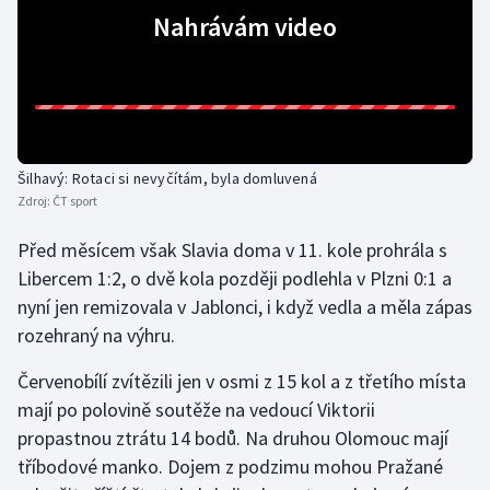
Nahrávám video
Olympijské hry
Parasport
Plavání
Šilhavý: Rotaci si nevyčítám, byla domluvená
Plážový volejbal
Zdroj:
ČT sport
Ragby
Před měsícem však Slavia doma v 11. kole prohrála s
Libercem 1:2, o dvě kola později podlehla v Plzni 0:1 a
Rychlobruslení
nyní jen remizovala v Jablonci, i když vedla a měla zápas
rozehraný na výhru.
Rychlostní kanoistika
Červenobílí zvítězili jen v osmi z 15 kol a z třetího místa
Short track
mají po polovině soutěže na vedoucí Viktorii
propastnou ztrátu 14 bodů. Na druhou Olomouc mají
Sportovní střelba
tříbodové manko. Dojem z podzimu mohou Pražané