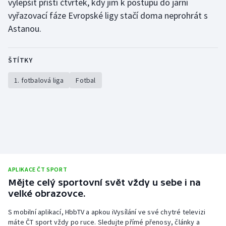
vylepšit příští čtvrtek, kdy jim k postupu do jarní
Stolní tenis
vyřazovací fáze Evropské ligy stačí doma neprohrát s
Astanou.
Triatlon
Veslování
ŠTÍTKY
Vodní slalom
1. fotbalová liga
Fotbal
Volejbal
Ostatní
APLIKACE ČT SPORT
Mějte celý sportovní svět vždy u sebe i na
velké obrazovce.
S mobilní aplikací, HbbTV a apkou iVysílání ve své chytré televizi
máte ČT sport vždy po ruce. Sledujte přímé přenosy, články a