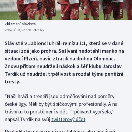
Baseball a softbal
Soutěže
Basketbal
Historické návraty
Zklamaní slávisté
Zdroj:
ČTK/Radek Petrášek
Biatlon
Aplikace ČT sport
Slávisté v Jablonci uhráli remízu 1:1, která se v dané
Boby a skeleton
AZ kvíz
situaci zdá jako prohra. Sešívaní nedotáhli manko na
vedoucí Plzeň, navíc ztratili na druhou Olomouc.
Box
Znovu přitom neudrželi náskok a šéf klubu Jaroslav
Tvrdík už neudržel trpělivost a rozdal týmu peněžní
Curling
tresty.
Dostihy
"Naši hráči a trenéři jsou odměňováni nad poměry
Florbal
české ligy. Měli by být špičkovými profesionály. A na
trávníku to prostě není vidět. Trpělivost vypršela,"
Futsal
napsal Tvrdík na svůj
twitterový účet
.
Rozladila ho nejen remíza v Jablonci, ale i nedávné
Golf