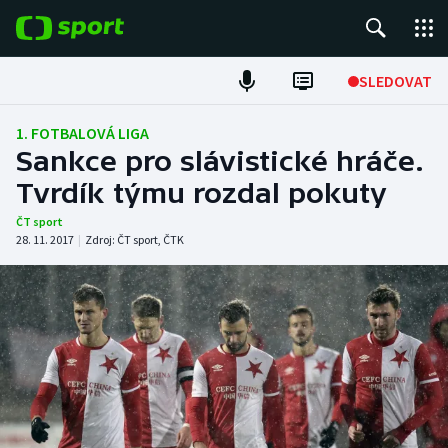
POPULÁRNÍ
SLEDOVAT
Fotbal
1. FOTBALOVÁ LIGA
Sankce pro slávistické hráče.
Hokej
Tvrdík týmu rozdal pokuty
Tenis
ČT sport
28. 11. 2017
|
Zdroj:
ČT sport
,
ČTK
Atletika
Cyklistika
DALŠÍ SPORTY
Americký fotbal
NEPŘEHLÉDNĚTE