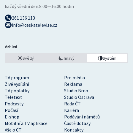
každý všední den:
8:00—16:00 hodin
261 136 113
info@ceskatelevize.cz
Vzhled
Světlý
Tmavý
Systém
TV program
Pro média
Živé vysílání
Reklama
TV poplatky
Studio Brno
Teletext
Studio Ostrava
Podcasty
Rada ČT
Počasí
Kariéra
E-shop
Podávání námětů
Mobilní a TV aplikace
Časté dotazy
Vše o ČT
Kontakty