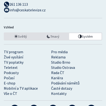
261 136 113
info@ceskatelevize.cz
Vzhled
Světlý
Tmavý
Systém
TV program
Pro média
Živé vysílání
Reklama
TV poplatky
Studio Brno
Teletext
Studio Ostrava
Podcasty
Rada ČT
Počasí
Kariéra
E-shop
Podávání námětů
Mobilní a TV aplikace
Časté dotazy
Vše o ČT
Kontakty