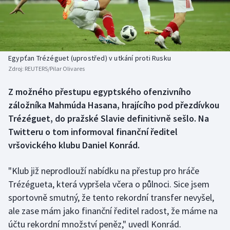
Baseball a softbal
Soutěže
Basketbal
Historické návraty
Biatlon
Aplikace ČT sport
Egypťan Trézéguet (uprostřed) v utkání proti Rusku
Zdroj:
REUTERS/Pilar Olivares
Boby a skeleton
AZ kvíz
Z možného přestupu egyptského ofenzivního
záložníka Mahmúda Hasana, hrajícího pod přezdívkou
Box
Trézéguet, do pražské Slavie definitivně sešlo. Na
Curling
Twitteru o tom informoval finanční ředitel
vršovického klubu Daniel Konrád.
Dostihy
"Klub již neprodlouží nabídku na přestup pro hráče
Florbal
Trézégueta, která vypršela včera o půlnoci. Sice jsem
sportovně smutný, že tento rekordní transfer nevyšel,
Futsal
ale zase mám jako finanční ředitel radost, že máme na
účtu rekordní množství peněz," uvedl Konrád.
Golf