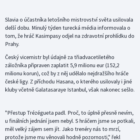
Gymnastika
Slavia o účastníka letošního mistrovství světa usilovala
delší dobu. Minulý týden turecká média informovala o
Házená
tom, že hráč Kasimpasy odjel na zdravotní prohlídku do
Prahy.
Jezdectví
Český vicemistr byl údajně za třiadvacetiletého
Judo
záložníka připraven zaplatit 5,9 milionu eur (152,2
milionu korun), což by z něj udělalo nejdražšího hráče
Krasobruslení
české ligy. Z příchodu Hasana, o kterého usilovaly i jiné
kluby včetně Galatasaraye Istanbul, však nakonec sešlo.
Lezení
Lyže a snowboard
"Přestup Trézégueta padl. Proč, to úplně přesně nevím,
Moderní pětiboj
u finálních jednání jsem nebyl. S hráčem jsme se potkali,
měl velký zájem sem jít. Jako trenéry nás to mrzí,
Motorsport
protože jsme mu věnovali hodně pozornosti," řekl