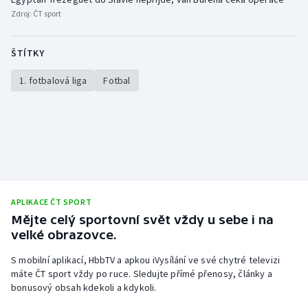
Stolní tenis
Zdroj:
ČT sport
Triatlon
ŠTÍTKY
Veslování
1. fotbalová liga
Fotbal
Vodní slalom
Volejbal
Ostatní
APLIKACE ČT SPORT
Mějte celý sportovní svět vždy u sebe i na
velké obrazovce.
S mobilní aplikací, HbbTV a apkou iVysílání ve své chytré televizi
máte ČT sport vždy po ruce. Sledujte přímé přenosy, články a
bonusový obsah kdekoli a kdykoli.