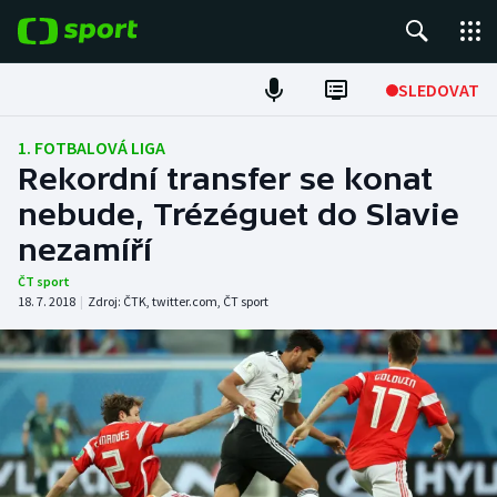
POPULÁRNÍ
SLEDOVAT
Fotbal
1. FOTBALOVÁ LIGA
Rekordní transfer se konat
Hokej
nebude, Trézéguet do Slavie
nezamíří
Tenis
ČT sport
Atletika
18. 7. 2018
|
Zdroj:
ČTK
,
twitter.com
,
ČT sport
Cyklistika
DALŠÍ SPORTY
Americký fotbal
NEPŘEHLÉDNĚTE