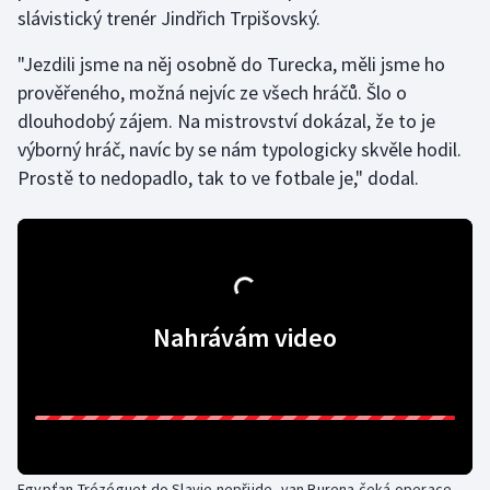
slávistický trenér Jindřich Trpišovský.
Olympijské hry
"Jezdili jsme na něj osobně do Turecka, měli jsme ho
Parasport
prověřeného, možná nejvíc ze všech hráčů. Šlo o
dlouhodobý zájem. Na mistrovství dokázal, že to je
Plavání
výborný hráč, navíc by se nám typologicky skvěle hodil.
Prostě to nedopadlo, tak to ve fotbale je," dodal.
Plážový volejbal
Ragby
Rychlobruslení
Nahrávám video
Rychlostní kanoistika
Short track
Sportovní střelba
Egypťan Trézéguet do Slavie nepřijde, van Burena čeká operace