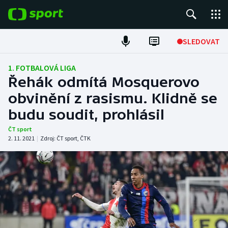
POPULÁRNÍ
SLEDOVAT
Fotbal
1. FOTBALOVÁ LIGA
Řehák odmítá Mosquerovo
Hokej
obvinění z rasismu. Klidně se
budu soudit, prohlásil
Tenis
ČT sport
Atletika
2. 11. 2021
|
Zdroj:
ČT sport
,
ČTK
Cyklistika
DALŠÍ SPORTY
Americký fotbal
NEPŘEHLÉDNĚTE