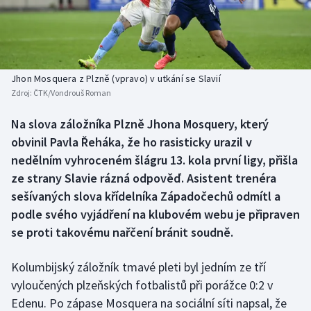
Baseball a softbal
Soutěže
Basketbal
Historické návraty
Biatlon
Aplikace ČT sport
Jhon Mosquera z Plzně (vpravo) v utkání se Slavií
Zdroj:
ČTK/Vondrouš Roman
Boby a skeleton
AZ kvíz
Na slova záložníka Plzně Jhona Mosquery, který
obvinil Pavla Řeháka, že ho rasisticky urazil v
Box
nedělním vyhroceném šlágru 13. kola první ligy, přišla
Curling
ze strany Slavie rázná odpověď. Asistent trenéra
sešívaných slova křídelníka Západočechů odmítl a
Dostihy
podle svého vyjádření na klubovém webu je připraven
se proti takovému nařčení bránit soudně.
Florbal
Kolumbijský záložník tmavé pleti byl jedním ze tří
Futsal
vyloučených plzeňských fotbalistů při porážce 0:2 v
Edenu. Po zápase Mosquera na sociální síti napsal, že
Golf