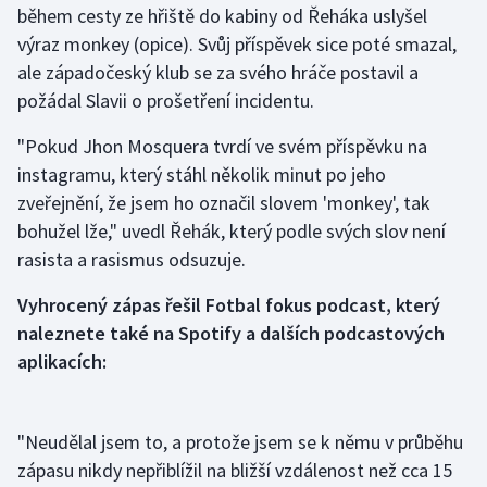
během cesty ze hřiště do kabiny od Řeháka uslyšel
výraz monkey (opice). Svůj příspěvek sice poté smazal,
Gymnastika
ale západočeský klub se za svého hráče postavil a
požádal Slavii o prošetření incidentu.
Házená
"Pokud Jhon Mosquera tvrdí ve svém příspěvku na
Jezdectví
instagramu, který stáhl několik minut po jeho
zveřejnění, že jsem ho označil slovem 'monkey', tak
Judo
bohužel lže," uvedl Řehák, který podle svých slov není
rasista a rasismus odsuzuje.
Krasobruslení
Vyhrocený zápas řešil Fotbal fokus podcast, který
Lezení
naleznete také na Spotify a dalších podcastových
aplikacích:
Lyže a snowboard
Moderní pětiboj
"Neudělal jsem to, a protože jsem se k němu v průběhu
Motorsport
zápasu nikdy nepřiblížil na bližší vzdálenost než cca 15