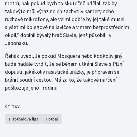
metrů, pak pokud bych to skutečně udělal, tak by
Olympijské hry
takovýto můj výraz nejen zachytily kamery nebo
ruchové mikrofony, ale velmi dobře by jej také museli
Parasport
slyšet mí kolegové na lavičce a v mém bezprostředním
okolí," doplnil bývalý hráč Slavie, jenž působil i v
Plavání
Japonsku.
Plážový volejbal
Řehák uvedl, že pokud Mosquera nebo kdokoliv jiný
bude nadále tvrdit, že se během utkání Slavie s Plzní
Ragby
dopustil jakékoliv rasistické urážky, je připraven se
bránit soudní cestou. Má za to, že takové nařčení
Rychlobruslení
poškozuje jeho i rodinu.
Rychlostní kanoistika
ŠTÍTKY
Short track
1. fotbalová liga
Fotbal
Sportovní střelba