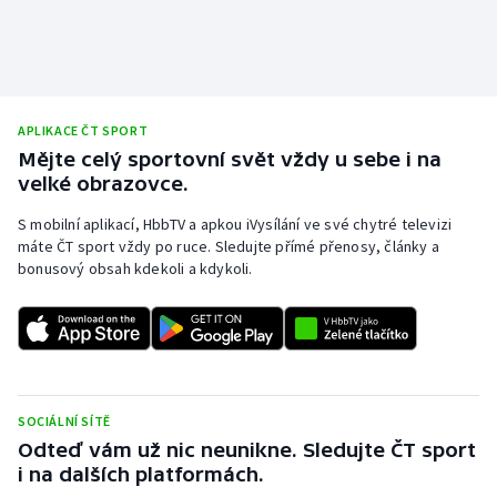
Stolní tenis
Triatlon
Veslování
APLIKACE ČT SPORT
Mějte celý sportovní svět vždy u sebe i na
Vodní slalom
velké obrazovce.
S mobilní aplikací, HbbTV a apkou iVysílání ve své chytré televizi
Volejbal
máte ČT sport vždy po ruce. Sledujte přímé přenosy, články a
bonusový obsah kdekoli a kdykoli.
Ostatní
SOCIÁLNÍ SÍTĚ
Odteď vám už nic neunikne. Sledujte ČT sport
i na dalších platformách.