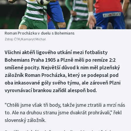
Baseball a softbal
Soutěže
Basketbal
Historické návraty
Biatlon
Aplikace ČT sport
Roman Procházka v duelu s Bohemians
Zdroj:
ČTK/Kamaryt Michal
Boby a skeleton
AZ kvíz
Všichni aktéři ligového utkání mezi fotbalisty
Bohemians Praha 1905 a Plzně měli po remíze 2:2
Box
smíšené pocity. Největší důvod k nim měl plzeňský
Curling
záložník Roman Procházka, který se podepsal pod
oba inkasované góly svého týmu, ale zároveň Plzni
Dostihy
vyrovnávací brankou zařídil alespoň bod.
Florbal
"Chtěli jsme však tři body, takže jsme ztratili a mrzí nás
to. Ale na druhou stranu jsme dvakrát prohrávali," řekl
Futsal
slovenský záložník.
Golf