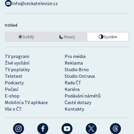
info@ceskatelevize.cz
Vzhled
Světlý
Tmavý
Systém
TV program
Pro média
Živé vysílání
Reklama
TV poplatky
Studio Brno
Teletext
Studio Ostrava
Podcasty
Rada ČT
Počasí
Kariéra
E-shop
Podávání námětů
Mobilní a TV aplikace
Časté dotazy
Vše o ČT
Kontakty