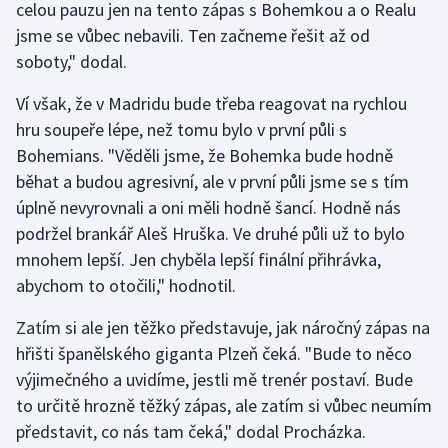
celou pauzu jen na tento zápas s Bohemkou a o Realu
Stolní tenis
jsme se vůbec nebavili. Ten začneme řešit až od
soboty," dodal.
Triatlon
Ví však, že v Madridu bude třeba reagovat na rychlou
Veslování
hru soupeře lépe, než tomu bylo v první půli s
Bohemians. "Věděli jsme, že Bohemka bude hodně
Vodní slalom
běhat a budou agresivní, ale v první půli jsme se s tím
Volejbal
úplně nevyrovnali a oni měli hodně šancí. Hodně nás
podržel brankář Aleš Hruška. Ve druhé půli už to bylo
Ostatní
mnohem lepší. Jen chyběla lepší finální přihrávka,
abychom to otočili," hodnotil.
Zatím si ale jen těžko představuje, jak náročný zápas na
hřišti španělského giganta Plzeň čeká. "Bude to něco
výjimečného a uvidíme, jestli mě trenér postaví. Bude
to určitě hrozně těžký zápas, ale zatím si vůbec neumím
představit, co nás tam čeká," dodal Procházka.