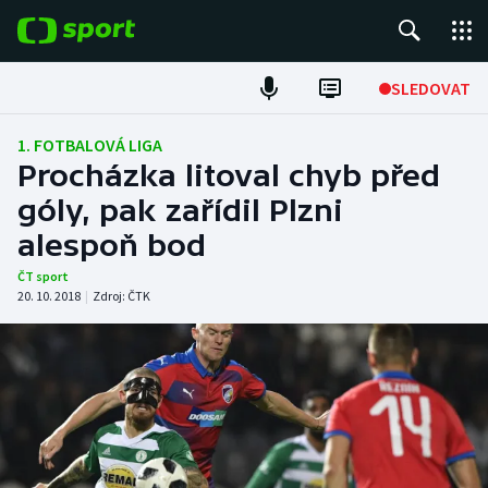
POPULÁRNÍ
SLEDOVAT
Fotbal
1. FOTBALOVÁ LIGA
Procházka litoval chyb před
Hokej
góly, pak zařídil Plzni
alespoň bod
Tenis
ČT sport
Atletika
20. 10. 2018
|
Zdroj:
ČTK
Cyklistika
DALŠÍ SPORTY
Americký fotbal
NEPŘEHLÉDNĚTE