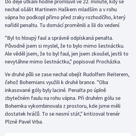
Do děje utkání hodně promluvil ve 22. minutě, kdy se
nechal ošálit Martinem Haškem mladším a v rohu
Gymnastika
vápna ho podkopl přímo před zraky rozhodčího, který
nařídil penaltu. Tu domácí proměnili a šli do vedení.
Házená
"Byl to hloupý faul a správně odpískaná penalta.
Jezdectví
Původně jsem si myslel, že to bylo mimo šestnáctku.
Ale věděl jsem, že to byl faul, jen jsem zkoušel, jestli to
Judo
nevytáhne mimo šestnáctku," popisoval Procházka.
Krasobruslení
Ve druhé půli se zase nechal obejít Rudolfem Reiterem,
čehož Bohemians využili k druhé brance. "Oba
Lezení
inkasované góly byly laciné. Penalta po úplně
zbytečném faulu na rohu vápna. Při druhém gólu se
Lyže a snowboard
Bohemka vykombinovala z prostoru, kde jsme měli
dostatek hráčů. To se nesmí stát," kritizoval trenér
Moderní pětiboj
Plzně Pavel Vrba.
Motorsport