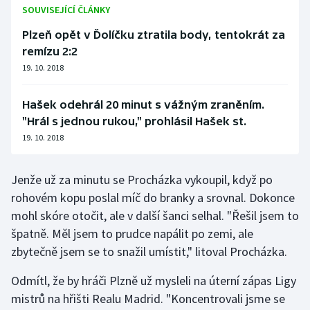
SOUVISEJÍCÍ ČLÁNKY
Olympijské hry
Plzeň opět v Ďolíčku ztratila body, tentokrát za
remízu 2:2
Parasport
19. 10. 2018
Plavání
Hašek odehrál 20 minut s vážným zraněním.
Plážový volejbal
"Hrál s jednou rukou," prohlásil Hašek st.
19. 10. 2018
Ragby
Jenže už za minutu se Procházka vykoupil, když po
Rychlobruslení
rohovém kopu poslal míč do branky a srovnal. Dokonce
mohl skóre otočit, ale v další šanci selhal. "Řešil jsem to
Rychlostní kanoistika
špatně. Měl jsem to prudce napálit po zemi, ale
zbytečně jsem se to snažil umístit," litoval Procházka.
Short track
Odmítl, že by hráči Plzně už mysleli na úterní zápas Ligy
Sportovní střelba
mistrů na hřišti Realu Madrid. "Koncentrovali jsme se