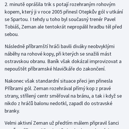
2. minutě oprášila trik s potají rozehraným rohovým
kopem, který ji v roce 2005 přinesl Otepkův gól v utkání
Gymnastika
se Spartou. I tehdy u toho byl současný trenér Pavel
Tobiáš, Zeman ale tentokrát nepropálil hradbu těl před
Házená
sebou.
Jezdectví
Následně příbramští hráči bavili diváky neobvyklými
náběhy na rohové kopy, při kterých se snažili mást
Judo
ostravskou obranu. Baník však dokázal improvizovat a
nepouštět příbramské hlavičkáře do zakončení.
Krasobruslení
Nakonec však standardní situace přeci jen přinesla
Lezení
Příbrami gól. Zeman rozehrával přímý kop z pravé
strany, střílený centr směřoval na bránu, a tak i když se
Lyže a snowboard
nikdo z hráčů balonu nedotkl, zapadl do ostravské
Moderní pětiboj
branky.
Velmi aktivní Zeman už předtím málem připravil šanci
Motorsport