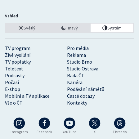
Vzhled
Světlý
Tmavý
Systém
TV program
Pro média
Živé vysílání
Reklama
TV poplatky
Studio Brno
Teletext
Studio Ostrava
Podcasty
Rada ČT
Počasí
Kariéra
E-shop
Podávání námětů
Mobilní a TV aplikace
Časté dotazy
Vše o ČT
Kontakty
Instagram
Facebook
YouTube
X
Threads