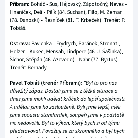
Příbram:
Boháč - Sus, Hájovský, Zápotočný, Neves -
Hnaníček, Deli - Pilík (84. Suchan), Fillo, M. Zeman
(78. Danoski) - Řezníček (81. T. Krbeček). Trenér: P.
Tobiáš.
Ostrava:
Pavlenka - Frydrych, Baránek, Stronati,
Holzer - Kukec, Mensah, Lindpere (46. J. Šašinka),
Šichor, Štěpán (46. Azevedo) - Nahr (77. Byrtus).
Trenér: Bernady.
Pavel Tobiáš (trenér Příbrami):
"Byl to pro nás
důležitý zápas. Dostali jsme se z těžké situace a
dnes jsme mohli udělat krůček do lepší společnosti.
A udělali jsme ho zaslouženě. Byli jsme lepší, měli
jsme spoustu standardek, soupeři jsme v podstatě
nic nedovolili. Byl to výkon, který bych si od týmu
představoval. Považuji se za skromného a byl bych