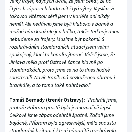
velký frajer, kdybych tvrdil, že jsem čekal, že po
čtyřech zápasech budu mít čtyři výhry. Myslím, že
takovou vítěznou sérii jsem v kariéře ani nikdy
neměl. Ale nedávno jsme byli hluboko v bahně a
možná nám koukalo jen brčko, takže teď najednou
nebudeme za frajery. Musíme být pokorní. S
rozehráváním standardních situací jsem velmi
spokojený, kluci to kopali výborně. Viděli jsme, že
Jihlava měla proti Ostravě šance hlavně po
standardkách, proto jsme se na to dnes hodně
soustředili. Navíc Baník má nezkušenou obranu i
brankáře, a to tomu také nahrávalo."
Tomáš Bernady (trenér Ostravy):
"Prohráli jsme,
protože Příbram prostě byla jednoznačně lepší.
Celkově jsme zápas odehráli špatně. Začali jsme
bojácně, Příbram byla agresivnější, měla spoustu
standardních situací, které nápaditě rozehrávala.