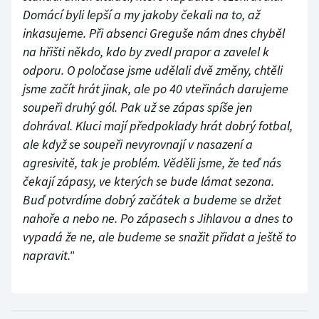
Domácí byli lepší a my jakoby čekali na to, až
inkasujeme. Při absenci Greguše nám dnes chyběl
na hřišti někdo, kdo by zvedl prapor a zavelel k
odporu. O poločase jsme udělali dvě změny, chtěli
jsme začít hrát jinak, ale po 40 vteřinách darujeme
soupeři druhý gól. Pak už se zápas spíše jen
dohrával. Kluci mají předpoklady hrát dobrý fotbal,
ale když se soupeři nevyrovnají v nasazení a
agresivitě, tak je problém. Věděli jsme, že teď nás
čekají zápasy, ve kterých se bude lámat sezona.
Buď potvrdíme dobrý začátek a budeme se držet
nahoře a nebo ne. Po zápasech s Jihlavou a dnes to
vypadá že ne, ale budeme se snažit přidat a ještě to
napravit."