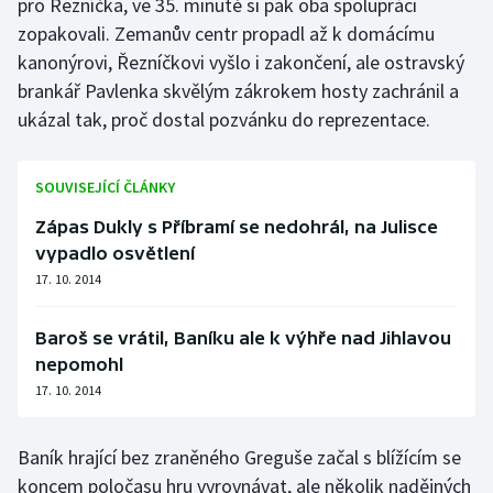
pro Řezníčka, ve 35. minutě si pak oba spolupráci
zopakovali. Zemanův centr propadl až k domácímu
Olympijské hry
kanonýrovi, Řezníčkovi vyšlo i zakončení, ale ostravský
Parasport
brankář Pavlenka skvělým zákrokem hosty zachránil a
ukázal tak, proč dostal pozvánku do reprezentace.
Plavání
SOUVISEJÍCÍ ČLÁNKY
Plážový volejbal
Zápas Dukly s Příbramí se nedohrál, na Julisce
Ragby
vypadlo osvětlení
17. 10. 2014
Rychlobruslení
Baroš se vrátil, Baníku ale k výhře nad Jihlavou
Rychlostní kanoistika
nepomohl
17. 10. 2014
Short track
Sportovní střelba
Baník hrající bez zraněného Greguše začal s blížícím se
koncem poločasu hru vyrovnávat, ale několik nadějných