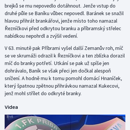
Stolní tenis
brejků se mu nepovedlo dotáhnout. Jenže vstup do
druhé půle se Baníku vůbec nepovedl. Baránek se snažil
Triatlon
hlavou přihrát brankářovi, jenže místo toho namazal
Řezníčkovi před odkrytou branku a příbramský střelec
Veslování
nabídkou nepohrdl a zvýšil vedení.
Vodní slalom
V 63. minutě pak Příbrami vyšel další Zemanův roh, míč
se ve skrumáži odrazil k Řezníčkovi a ten zblízka dorazil
Volejbal
míč do branky potřetí. Utkání se pak už spíše jen
dohrávalo, Baník se však přeci jen dočkal alespoň
Ostatní
snížení. A hodně mu k tomu pomohl domácí Hnaníček,
který špatnou zpětnou přihrávkou namazal Kukecovi,
jenž mohl střílet do odkryté branky.
Videa