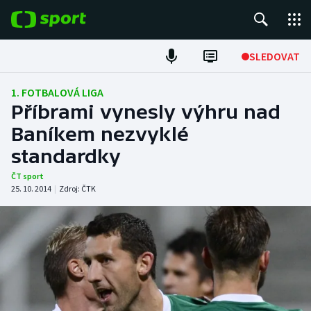
POPULÁRNÍ
SLEDOVAT
Fotbal
1. FOTBALOVÁ LIGA
Příbrami vynesly výhru nad
Hokej
Baníkem nezvyklé
standardky
Tenis
ČT sport
Atletika
25. 10. 2014
|
Zdroj:
ČTK
Cyklistika
DALŠÍ SPORTY
Americký fotbal
NEPŘEHLÉDNĚTE