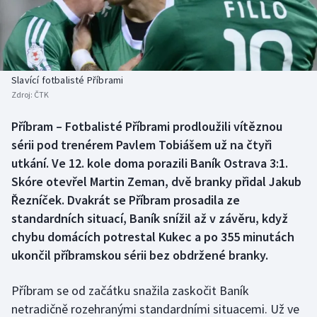
Baseball a softbal
Soutěže
Basketbal
Historické návraty
Biatlon
Aplikace ČT sport
Slavící fotbalisté Příbrami
Zdroj:
ČTK
Boby a skeleton
AZ kvíz
Příbram – Fotbalisté Příbrami prodloužili vítěznou
sérii pod trenérem Pavlem Tobiášem už na čtyři
Box
utkání. Ve 12. kole doma porazili Baník Ostrava 3:1.
Curling
Skóre otevřel Martin Zeman, dvě branky přidal Jakub
Řezníček. Dvakrát se Příbram prosadila ze
Dostihy
standardních situací, Baník snížil až v závěru, když
chybu domácích potrestal Kukec a po 355 minutách
Florbal
ukončil příbramskou sérii bez obdržené branky.
Futsal
Příbram se od začátku snažila zaskočit Baník
netradičně rozehranými standardními situacemi. Už ve
Golf