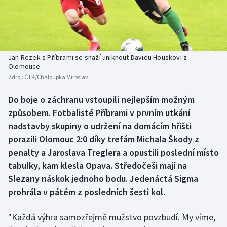
Baseball a softbal
Soutěže
Basketbal
Historické návraty
Biatlon
Aplikace ČT sport
Jan Rezek s Příbrami se snaží uniknout Davidu Houskovi z
Olomouce
Zdroj:
ČTK/Chaloupka Miroslav
Boby a skeleton
AZ kvíz
Do boje o záchranu vstoupili nejlepším možným
Box
způsobem. Fotbalisté Příbrami v prvním utkání
nadstavby skupiny o udržení na domácím hřišti
Curling
porazili Olomouc 2:0 díky trefám Michala Škody z
penalty a Jaroslava Treglera a opustili poslední místo
Dostihy
tabulky, kam klesla Opava. Středočeši mají na
Florbal
Slezany náskok jednoho bodu. Jedenáctá Sigma
prohrála v pátém z posledních šesti kol.
Futsal
"Každá výhra samozřejmě mužstvo povzbudí. My víme,
Golf