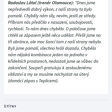
Radoslav Látal (trenér Olomouce):
"Dnes jsme
nepředvedli dobrý výkon, z naší strany to bylo
pomalé. Chyběly nám síly, nevím, jestli ze středy.
Příbram nás předčila v nasazení, soubojovosti,
rychlosti. To nám dnes chybělo. O poločase jsme
chtěli se zápasem ještě něco udělat. Přešli jsme na
tři obránce, ale moc šancí tam z naší strany nebylo.
Byli jsme pomalí, všechno hráli dozadu. Chyběla
nám nějaká kombinace jeden na jednoho v
křídelních prostorech, nedostali jsme se vůbec do
zakončení. Soupeři gratuluju k zaslouženému
vítězství a my se musíme nachystat na úterý
(domácí zápas s Teplicemi).
ŠTÍTKY