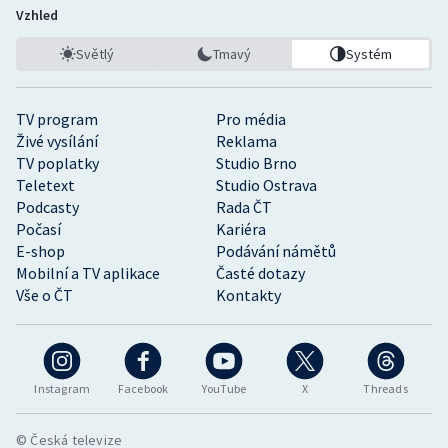
Vzhled
Světlý
Tmavý
Systém
TV program
Pro média
Živé vysílání
Reklama
TV poplatky
Studio Brno
Teletext
Studio Ostrava
Podcasty
Rada ČT
Počasí
Kariéra
E-shop
Podávání námětů
Mobilní a TV aplikace
Časté dotazy
Vše o ČT
Kontakty
Instagram
Facebook
YouTube
X
Threads
© Česká televize