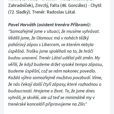
Zahradníček), Zmrzlý, Falta (46. González) - Chytil
(72. Sladký). Trenér: Radoslav Látal.
Pavel Horváth (asistent trenéra Příbrami):
"Samozřejmě jsme v situaci, že musíme vyhrávat.
Věděli jsme, že Olomouc má v nohách těžký
pohárový zápas s Libercem, ve kterém nebyla
úspěšná. Trošku jsme spoléhali na to, že hráči
budou unavení. Trenér Látal udělal pět změn. My
věřili, že když budeme držet vysoké tempo zápasu,
budeme úspěšní, což se nám nakonec povedlo.
Každá výhra samozřejmě mužstvo povzbudí. Víme,
že nás čekají další čtyři zápasy, které rozhodnou o
budoucnosti. Hrajeme o život. To, že jsme dnes
vyhráli, je skvělé, ale už teď se minimálně my v
trenérské kanceláři připravujeme na Zlín."