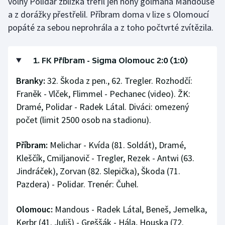
volný Polidar zblízka trefil jen nohy gólmana Mandouse
a z dorážky přestřelil. Příbram doma v lize s Olomoucí
popáté za sebou neprohrála a z toho počtvrté zvítězila.
1. FK Příbram - Sigma Olomouc 2:0 (1:0)
Branky:
32. Škoda z pen., 62. Tregler. Rozhodčí:
Franěk - Vlček, Flimmel - Pechanec (video). ŽK:
Dramé, Polidar - Radek Látal. Diváci: omezený
počet (limit 2500 osob na stadionu).
Příbram:
Melichar - Kvída (81. Soldát), Dramé,
Kleščík, Cmiljanovič - Tregler, Rezek - Antwi (63.
Jindráček), Zorvan (82. Slepička), Škoda (71.
Pazdera) - Polidar. Trenér: Čuhel.
Olomouc:
Mandous - Radek Látal, Beneš, Jemelka,
Kerbr (41. Juliš) - Greššák - Hála, Houska (72.