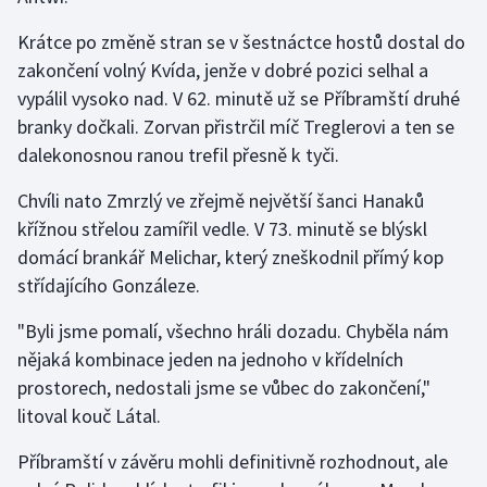
Stolní tenis
Krátce po změně stran se v šestnáctce hostů dostal do
Triatlon
zakončení volný Kvída, jenže v dobré pozici selhal a
vypálil vysoko nad. V 62. minutě už se Příbramští druhé
Veslování
branky dočkali. Zorvan přistrčil míč Treglerovi a ten se
dalekonosnou ranou trefil přesně k tyči.
Vodní slalom
Chvíli nato Zmrzlý ve zřejmě největší šanci Hanaků
Volejbal
křížnou střelou zamířil vedle. V 73. minutě se blýskl
domácí brankář Melichar, který zneškodnil přímý kop
Ostatní
střídajícího Gonzáleze.
"Byli jsme pomalí, všechno hráli dozadu. Chyběla nám
nějaká kombinace jeden na jednoho v křídelních
prostorech, nedostali jsme se vůbec do zakončení,"
litoval kouč Látal.
Příbramští v závěru mohli definitivně rozhodnout, ale