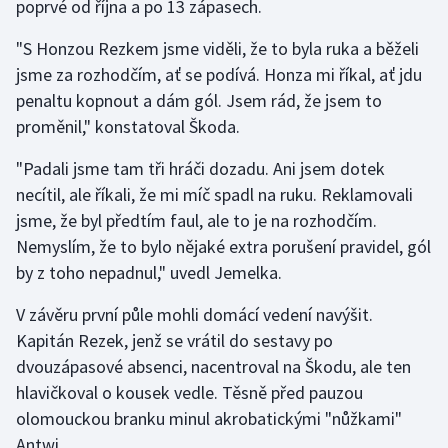
poprvé od října a po 13 zápasech.
Olympijské hry
"S Honzou Rezkem jsme viděli, že to byla ruka a běželi
jsme za rozhodčím, ať se podívá. Honza mi říkal, ať jdu
Parasport
penaltu kopnout a dám gól. Jsem rád, že jsem to
proměnil," konstatoval Škoda.
Plavání
"Padali jsme tam tři hráči dozadu. Ani jsem dotek
Plážový volejbal
necítil, ale říkali, že mi míč spadl na ruku. Reklamovali
jsme, že byl předtím faul, ale to je na rozhodčím.
Ragby
Nemyslím, že to bylo nějaké extra porušení pravidel, gól
Rychlobruslení
by z toho nepadnul," uvedl Jemelka.
V závěru první půle mohli domácí vedení navýšit.
Rychlostní kanoistika
Kapitán Rezek, jenž se vrátil do sestavy po
dvouzápasové absenci, nacentroval na Škodu, ale ten
Short track
hlavičkoval o kousek vedle. Těsně před pauzou
Sportovní střelba
olomouckou branku minul akrobatickými "nůžkami"
Antwi.