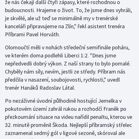
že nás čekají další čtyři zápasy, které rozhodnou o
budoucnosti. Hrajeme o život. To, že jsme dnes vyhráli,
Gymnastika
je skvělé, ale už teď se minimálně my v trenérské
kanceláři připravujeme na Zlín," řekl asistent trenéra
Házená
Příbrami Pavel Horváth.
Jezdectví
Olomoučtí měli v nohách středeční semifinále poháru,
ve kterém doma podlehli Liberci 1:2. "Dnes jsme
Judo
nepředvedli dobrý výkon. Z naší strany to bylo pomalé.
Chyběly nám síly, nevím, jestli ze středy. Příbram nás
Krasobruslení
předčila v nasazení, soubojovosti, rychlosti," uvedl
trenér Hanáků Radoslav Látal.
Lezení
Po nezáživné úvodní půlhodině hostující Jemelka v
Lyže a snowboard
pokutovém území zahrál rukou a rozhodčí Franěk po
přezkoumání situace na videu nařídil penaltu, kterou ve
Moderní pětiboj
32. minutě proměnil Škoda. Nejlepší příbramský střelec
zaznamenal sedmý gól v ligové sezoně, skóroval ale
Motorsport