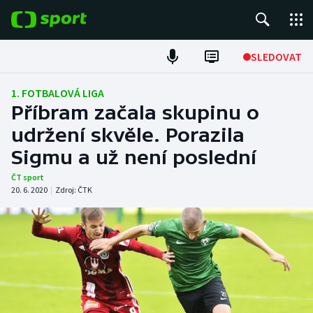
POPULÁRNÍ
SLEDOVAT
Fotbal
1. FOTBALOVÁ LIGA
Příbram začala skupinu o
Hokej
udržení skvěle. Porazila
Sigmu a už není poslední
Tenis
ČT sport
Atletika
20. 6. 2020
|
Zdroj:
ČTK
Cyklistika
DALŠÍ SPORTY
Americký fotbal
NEPŘEHLÉDNĚTE