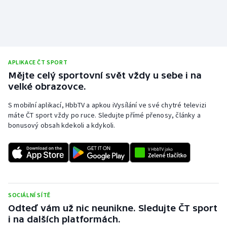
Stolní tenis
Triatlon
Veslování
APLIKACE ČT SPORT
Mějte celý sportovní svět vždy u sebe i na
Vodní slalom
velké obrazovce.
Volejbal
S mobilní aplikací, HbbTV a apkou iVysílání ve své chytré televizi
máte ČT sport vždy po ruce. Sledujte přímé přenosy, články a
bonusový obsah kdekoli a kdykoli.
Ostatní
SOCIÁLNÍ SÍTĚ
Odteď vám už nic neunikne. Sledujte ČT sport
i na dalších platformách.