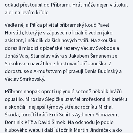
odkud přestoupil do Příbrami. Hrát může nejen v útoku,
ale i na levém křídle.
Gymnastika
Vedle něj a Pilíka přivítal příbramský kouč Pavel
Házená
Horváth, který je v zápasech oficiálně veden jako
asistent, i několik dalších nových tváří. Na zkoušku
Jezdectví
dorazili mladíci z plzeňské rezervy Václav Svoboda a
Jonáš Vais, Stanislav Vávra s Jakubem Šimanem ze
Judo
Sokolova a navrátilec z hostování Jiří Januška. Z
dorostu se s A-mužstvem připravují Denis Budínský a
Krasobruslení
Václav Smrkovský.
Lezení
Příbram naopak oproti uplynulé sezoně několik hráčů
opustilo. Miroslav Slepička uzavřel profesionální kariéru
Lyže a snowboard
a skončili i nejlepší týmový střelec ročníku Michal
Moderní pětiboj
Škoda, turečtí hráči Erdi Sehit s Aydinem Yilmazem,
Dominik Kříž a David Šimek. Na odchodu je podle
Motorsport
klubového webu i další útočník Martin Jindráček a do