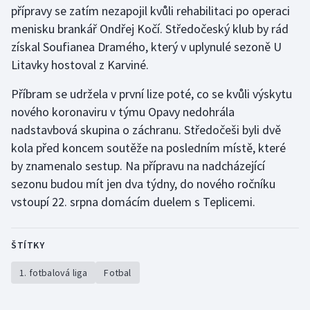
přípravy se zatím nezapojil kvůli rehabilitaci po operaci
Olympijské hry
menisku brankář Ondřej Kočí. Středočeský klub by rád
získal Soufianea Dramého, který v uplynulé sezoně U
Parasport
Litavky hostoval z Karviné.
Plavání
Příbram se udržela v první lize poté, co se kvůli výskytu
nového koronaviru v týmu Opavy nedohrála
Plážový volejbal
nadstavbová skupina o záchranu. Středočeši byli dvě
kola před koncem soutěže na posledním místě, které
Ragby
by znamenalo sestup. Na přípravu na nadcházející
sezonu budou mít jen dva týdny, do nového ročníku
Rychlobruslení
vstoupí 22. srpna domácím duelem s Teplicemi.
Rychlostní kanoistika
ŠTÍTKY
Short track
1. fotbalová liga
Fotbal
Sportovní střelba