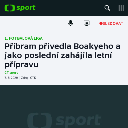
POPULÁRNÍ
SLEDOVAT
Fotbal
1. FOTBALOVÁ LIGA
Příbram přivedla Boakyeho a
Hokej
jako poslední zahájila letní
přípravu
Tenis
ČT sport
Atletika
7. 8. 2020
|
Zdroj:
ČTK
Cyklistika
DALŠÍ SPORTY
Americký fotbal
NEPŘEHLÉDNĚTE