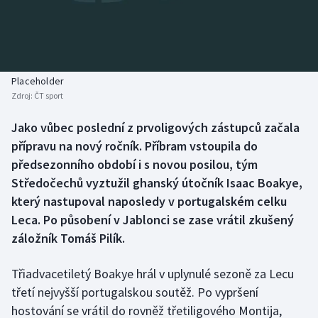
Baseball a softbal
Soutěže
Basketbal
Historické návraty
Biatlon
Aplikace ČT sport
Placeholder
Zdroj:
ČT sport
Boby a skeleton
AZ kvíz
Jako vůbec poslední z prvoligových zástupců začala
přípravu na nový ročník. Příbram vstoupila do
Box
předsezonního období i s novou posilou, tým
Curling
Středočechů vyztužil ghanský útočník Isaac Boakye,
který nastupoval naposledy v portugalském celku
Dostihy
Leca. Po působení v Jablonci se zase vrátil zkušený
záložník Tomáš Pilík.
Florbal
Třiadvacetiletý Boakye hrál v uplynulé sezoně za Lecu
Futsal
třetí nejvyšší portugalskou soutěž. Po vypršení
hostování se vrátil do rovněž třetiligového Montija,
Golf