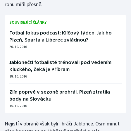
rohu mířil přesně.
Olympijské hry
SOUVISEJÍCÍ ČLÁNKY
Parasport
Fotbal fokus podcast: Klíčový týden. Jak ho
Plavání
Plzeň, Sparta a Liberec zvládnou?
20. 10. 2016
Plážový volejbal
Jablonečtí fotbalisté trénovali pod vedením
Ragby
Kluckého, čeká je Příbram
18. 10. 2016
Rychlobruslení
Zlín poprvé v sezoně prohrál, Plzeň ztratila
Rychlostní kanoistika
body na Slovácku
15. 10. 2016
Short track
Sportovní střelba
Nejistí v obraně však byli i hráči Jablonce. Osm minut