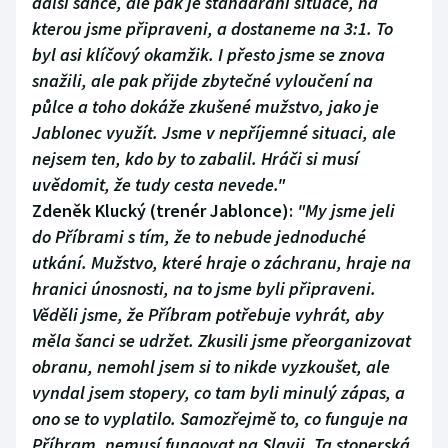
další šance, ale pak je standardní situace, na
kterou jsme připraveni, a dostaneme na 3:1. To
byl asi klíčový okamžik. I přesto jsme se znova
snažili, ale pak přijde zbytečné vyloučení na
půlce a toho dokáže zkušené mužstvo, jako je
Jablonec využít. Jsme v nepříjemné situaci, ale
nejsem ten, kdo by to zabalil. Hráči si musí
uvědomit, že tudy cesta nevede."
Zdeněk Klucký (trenér Jablonce):
"My jsme jeli
do Příbrami s tím, že to nebude jednoduché
utkání. Mužstvo, které hraje o záchranu, hraje na
hranici únosnosti, na to jsme byli připraveni.
Věděli jsme, že Příbram potřebuje vyhrát, aby
měla šanci se udržet. Zkusili jsme přeorganizovat
obranu, nemohl jsem si to nikde vyzkoušet, ale
vyndal jsem stopery, co tam byli minulý zápas, a
ono se to vyplatilo. Samozřejmě to, co funguje na
Příbram, nemusí fungovat na Slavii. Ta stoperská