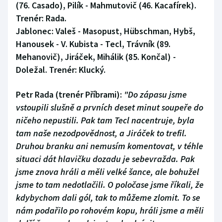
(76. Casado), Pilík - Mahmutovič (46. Kacafírek).
Trenér: Rada.
Jablonec:
Valeš - Masopust, Hübschman, Hybš,
Hanousek - V. Kubista - Tecl, Trávník (89.
Mehanovič), Jiráček, Mihálik (85. Končal) -
Doležal. Trenér: Klucký.
Petr Rada (trenér Příbrami):
"Do zápasu jsme
vstoupili slušně a prvních deset minut soupeře do
ničeho nepustili. Pak tam Tecl nacentruje, byla
tam naše nezodpovědnost, a Jiráček to trefil.
Druhou branku ani nemusím komentovat, v téhle
situaci dát hlavičku dozadu je sebevražda. Pak
jsme znova hráli a měli velké šance, ale bohužel
jsme to tam nedotlačili. O poločase jsme říkali, že
kdybychom dali gól, tak to můžeme zlomit. To se
nám podařilo po rohovém kopu, hráli jsme a měli