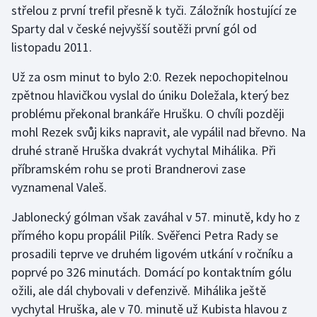
střelou z první trefil přesně k tyči. Záložník hostující ze
Sparty dal v české nejvyšší soutěži první gól od
Gymnastika
listopadu 2011.
Házená
Už za osm minut to bylo 2:0. Rezek nepochopitelnou
zpětnou hlavičkou vyslal do úniku Doležala, který bez
Jezdectví
problému překonal brankáře Hrušku. O chvíli později
mohl Rezek svůj kiks napravit, ale vypálil nad břevno. Na
Judo
druhé straně Hruška dvakrát vychytal Mihálika. Při
příbramském rohu se proti Brandnerovi zase
Krasobruslení
vyznamenal Valeš.
Lezení
Jablonecký gólman však zaváhal v 57. minutě, kdy ho z
přímého kopu propálil Pilík. Svěřenci Petra Rady se
Lyže a snowboard
prosadili teprve ve druhém ligovém utkání v ročníku a
Moderní pětiboj
poprvé po 326 minutách. Domácí po kontaktním gólu
ožili, ale dál chybovali v defenzivě. Mihálika ještě
Motorsport
vychytal Hruška, ale v 70. minutě už Kubista hlavou z