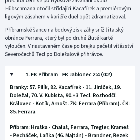
před koncem se po Hybšově zaváhání okolo
Stolní tenis
Hübschmana otočil střídající Kacafírek a premiérovým
ligovým zásahem v kariéře duel opět zdramatizoval.
Triatlon
Příbramské šance na bodový zisk záhy snížil italský
Veslování
obránce Ferrara, který byl po druhé žluté kartě
vyloučen. V nastaveném čase po brejku pečetil vítězství
Vodní slalom
Severočechů Tecl po Doležalově přihrávce.
Volejbal
1. FK Příbram - FK Jablonec 2:4 (0:2)
Ostatní
Branky:
57. Pilík, 82. Kacafírek - 11. Jiráček, 19.
Doležal, 70. V. Kubista, 90.+3 Tecl.
Rozhodčí:
Královec - Kotík, Arnošt.
ŽK:
Ferrara (Příbram).
ČK:
85. Ferrara.
Příbram:
Hruška - Chaluš, Ferrara, Tregler, Krameš
- Pecháček, Laňka (46. Majtán) - Brandner, Rezek