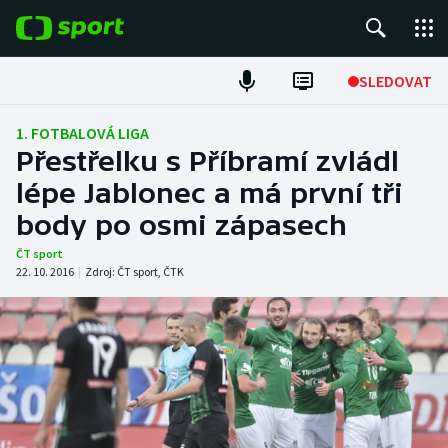
POPULÁRNÍ
SLEDOVAT
Fotbal
1. FOTBALOVÁ LIGA
Přestřelku s Příbramí zvládl
Hokej
lépe Jablonec a má první tři
body po osmi zápasech
Tenis
ČT sport
Atletika
22. 10. 2016
|
Zdroj:
ČT sport
,
ČTK
Cyklistika
DALŠÍ SPORTY
Americký fotbal
NEPŘEHLÉDNĚTE