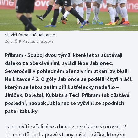
Baseball a softbal
Soutěže
Basketbal
Historické návraty
Biatlon
Aplikace ČT sport
Slavící fotbalisté Jablonce
Zdroj:
ČTK/Miroslav Chaloupka
Boby a skeleton
AZ kvíz
Příbram - Souboj dvou týmů, které letos zůstávají
daleko za očekáváními, zvládl lépe Jablonec.
Box
Severočeši v pohledném ofenzivním utkání zvítězili
Curling
Na Litavce 4:2. O góly Jablonce se podělili čtyři hráči,
kterým se letos zatím příliš střelecky nedařilo –
Dostihy
Jiráček, Doležal, Kubista a Tecl. Příbram tak zůstává
poslední, naopak Jablonec se vyšvihl ze spodních
Florbal
pater tabulky.
Futsal
Jablonečtí začali lépe a hned z první akce skórovali. V
11. minutě Tecl z pravé strany našel Jiráčka, který se
Golf