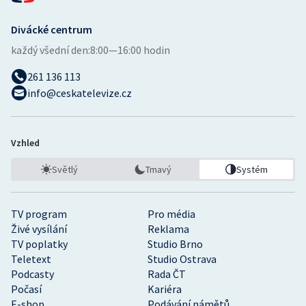
Divácké centrum
každý všední den:
8:00—16:00 hodin
261 136 113
info@ceskatelevize.cz
Vzhled
Světlý
Tmavý
Systém
TV program
Pro média
Živé vysílání
Reklama
TV poplatky
Studio Brno
Teletext
Studio Ostrava
Podcasty
Rada ČT
Počasí
Kariéra
E-shop
Podávání námětů