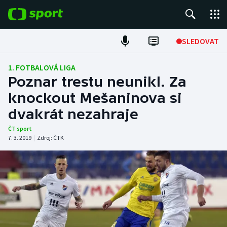
POPULÁRNÍ
SLEDOVAT
Fotbal
1. FOTBALOVÁ LIGA
Poznar trestu neunikl. Za
Hokej
knockout Mešaninova si
dvakrát nezahraje
Tenis
ČT sport
Atletika
7. 3. 2019
|
Zdroj:
ČTK
Cyklistika
DALŠÍ SPORTY
Americký fotbal
NEPŘEHLÉDNĚTE