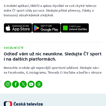
Stolní tenis
S mobilní aplikací, HbbTV a apkou iVysílání ve své chytré televizi
máte ČT sport vždy po ruce. Sledujte přímé přenosy, články a
Triatlon
bonusový obsah kdekoli a kdykoli.
Veslování
Vodní slalom
SOCIÁLNÍ SÍTĚ
Volejbal
Odteď vám už nic neunikne. Sledujte ČT sport
i na dalších platformách.
Ostatní
Nenechte si nikde ujít nejnovější sportovní události. Sledujte nás i
na Facebooku, X, Instagramu, Threads či YouTube a buďte v obraze.