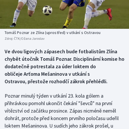
Baseball a softbal
Soutěže
Basketbal
Historické návraty
Biatlon
Aplikace ČT sport
Tomáš Poznar ze Zlína (uprostřed) v utkání s Ostravou
Zdroj:
ČTK/Ožana Jaroslav
Boby a skeleton
AZ kvíz
Ve dvou ligových zápasech bude fotbalistům Zlína
chybět útočník Tomáš Poznar. Disciplinární komise ho
Box
dodatečně potrestala za úder loktem do
Curling
obličeje Arťoma Mešaninova v utkání s
Ostravou, přestože rozhodčí zákrok přehlédli.
Dostihy
Poznar minulý týden v utkání 23. kola gólem a
Florbal
přihrávkou pomohl ukončit čekání "ševců" na první
vítězství od začátku prosince. Zápas nicméně neměl
Futsal
dohrát, protože před koncem prvního poločasu udeřil
loktem Mešaninova. U sudích jeho zákrok prošel, u
Golf