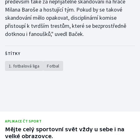
především také za nepřijatelné skandování na hráče
Milana Baroše a hostující tým. Pokud by se takové
Olympijské hry
skandování mělo opakovat, disciplinární komise
Parasport
přistoupí k tvrdším trestům, které se bezprostředně
dotknou i fanoušků," uvedl Baček.
Plavání
ŠTÍTKY
Plážový volejbal
1. fotbalová liga
Fotbal
Ragby
Rychlobruslení
Rychlostní kanoistika
Short track
APLIKACE ČT SPORT
Mějte celý sportovní svět vždy u sebe i na
Sportovní střelba
velké obrazovce.