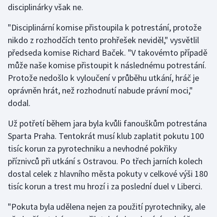
disciplinárky však ne.
Gymnastika
"Disciplinární komise přistoupila k potrestání, protože
nikdo z rozhodčích tento prohřešek neviděl," vysvětlil
Házená
předseda komise Richard Baček. "V takovémto případě
může naše komise přistoupit k následnému potrestání.
Jezdectví
Protože nedošlo k vyloučení v průběhu utkání, hráč je
oprávněn hrát, než rozhodnutí nabude právní moci,"
Judo
dodal.
Krasobruslení
Už potřetí během jara byla kvůli fanouškům potrestána
Sparta Praha. Tentokrát musí klub zaplatit pokutu 100
Lezení
tisíc korun za pyrotechniku a nevhodné pokřiky
příznivců při utkání s Ostravou. Po třech jarních kolech
Lyže a snowboard
dostal celek z hlavního města pokuty v celkové výši 180
Moderní pětiboj
tisíc korun a trest mu hrozí i za poslední duel v Liberci.
"Pokuta byla udělena nejen za použití pyrotechniky, ale
Motorsport