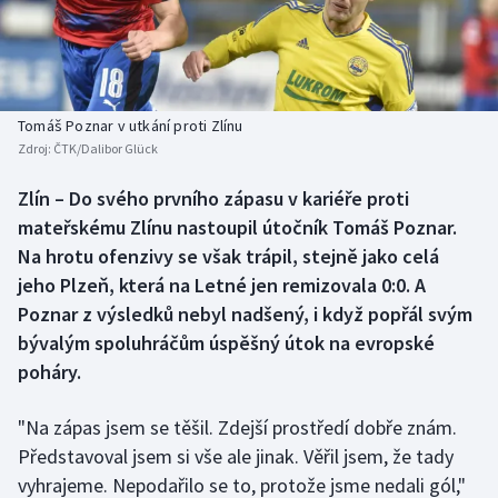
Baseball a softbal
Soutěže
Basketbal
Historické návraty
Biatlon
Aplikace ČT sport
Tomáš Poznar v utkání proti Zlínu
Zdroj:
ČTK/Dalibor Glück
Boby a skeleton
AZ kvíz
Zlín – Do svého prvního zápasu v kariéře proti
mateřskému Zlínu nastoupil útočník Tomáš Poznar.
Box
Na hrotu ofenzivy se však trápil, stejně jako celá
Curling
jeho Plzeň, která na Letné jen remizovala 0:0. A
Poznar z výsledků nebyl nadšený, i když popřál svým
Dostihy
bývalým spoluhráčům úspěšný útok na evropské
poháry.
Florbal
"Na zápas jsem se těšil. Zdejší prostředí dobře znám.
Futsal
Představoval jsem si vše ale jinak. Věřil jsem, že tady
vyhrajeme. Nepodařilo se to, protože jsme nedali gól,"
Golf