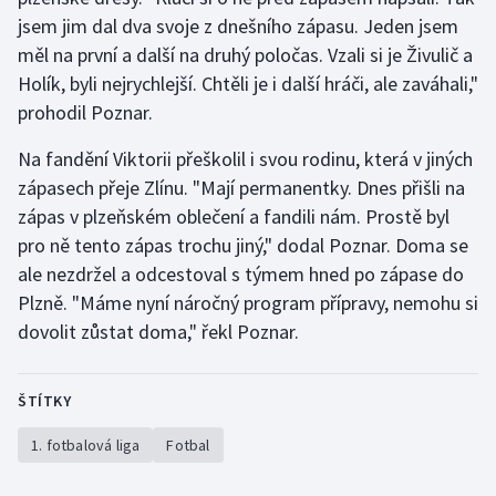
Stolní tenis
jsem jim dal dva svoje z dnešního zápasu. Jeden jsem
měl na první a další na druhý poločas. Vzali si je Živulič a
Triatlon
Holík, byli nejrychlejší. Chtěli je i další hráči, ale zaváhali,"
prohodil Poznar.
Veslování
Na fandění Viktorii přeškolil i svou rodinu, která v jiných
Vodní slalom
zápasech přeje Zlínu. "Mají permanentky. Dnes přišli na
zápas v plzeňském oblečení a fandili nám. Prostě byl
Volejbal
pro ně tento zápas trochu jiný," dodal Poznar. Doma se
ale nezdržel a odcestoval s týmem hned po zápase do
Ostatní
Plzně. "Máme nyní náročný program přípravy, nemohu si
dovolit zůstat doma," řekl Poznar.
ŠTÍTKY
1. fotbalová liga
Fotbal