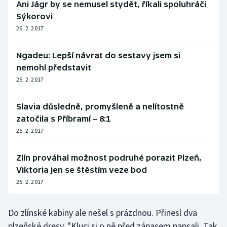
Ani Jágr by se nemusel stydět, říkali spoluhráči
Olympijské hry
Sýkorovi
26. 2. 2017
Parasport
Ngadeu: Lepší návrat do sestavy jsem si
Plavání
nemohl představit
25. 2. 2017
Plážový volejbal
Slavia důsledně, promyšleně a nelítostně
Ragby
zatočila s Příbramí – 8:1
25. 2. 2017
Rychlobruslení
Zlín prováhal možnost podruhé porazit Plzeň,
Rychlostní kanoistika
Viktoria jen se štěstím veze bod
25. 2. 2017
Short track
Sportovní střelba
Do zlínské kabiny ale nešel s prázdnou. Přinesl dva
plzeňské dresy. "Kluci si o ně před zápasem napsali. Tak