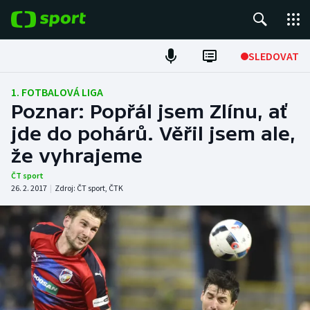
POPULÁRNÍ
SLEDOVAT
Fotbal
1. FOTBALOVÁ LIGA
Poznar: Popřál jsem Zlínu, ať
Hokej
jde do pohárů. Věřil jsem ale,
že vyhrajeme
Tenis
ČT sport
Atletika
26. 2. 2017
|
Zdroj:
ČT sport
,
ČTK
Cyklistika
DALŠÍ SPORTY
Americký fotbal
NEPŘEHLÉDNĚTE