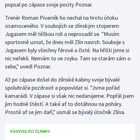
popsal po zápase svoje pocity Poznar.
Gymnastika
Trenér Roman Pivarník ho nechal na hrotu útoku
osamoceného. V soubojích se zlínským stoperem
Házená
Jugasem měl těžkou roli a neprosadil se. "Musím
sportovně uznat, že dnes měl Zlín navrch. Souboje s
Jezdectví
Jugasem byly všechny férové a čisté. Na hřišti jsme si
nic neřekli. Nemám to ve zvyku. Tam se starám sám o
Judo
sebe," uvedl Poznar.
Krasobruslení
Až po zápase došel do zlínské kabiny svoje bývalé
spoluhráče pozdravit a popovídat si. "Jsme pořád
Lezení
kamarádi. V zápase si však nic nedarujeme. Popřál jsem
jim hodně štěstí. A také ať to dotáhnou na poháry.
Lyže a snowboard
Prostě ať se jim daří," usmál se bývalý útočník Zlína.
Moderní pětiboj
SOUVISEJÍCÍ ČLÁNKY
Motorsport