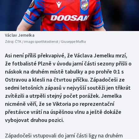
Baseball a softbal
Soutěže
Basketbal
Historické návraty
Biatlon
Aplikace ČT sport
Václav Jemelka
Zdroj:
ČTK / imago sportfotodienst / Giuseppe Maffia
Boby a skeleton
AZ kvíz
Asi není příliš překvapivé, že Václava Jemelku mrzí,
že fotbalisté Plzně v úvodu jarní části sezony přišli o
Box
náskok na druhém místě tabulky a po prohře 0:1 s
Curling
Ostravou a klesli na čtvrtou příčku. Západočeši ze
sedmi letošních zápasů v nejvyšší soutěži jen třikrát
Dostihy
zvítězili a utrpěli stejný počet porážek. Jemelka
nicméně věří, že se Viktoria po reprezentační
Florbal
přestávce vrátí na úspěšnou vlnu a ještě dokáže
vybojovat druhou pozici.
Futsal
Západočeši vstupovali do jarní části ligy na druhém
Golf