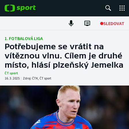
POPULÁRNÍ
SLEDOVAT
Fotbal
1. FOTBALOVÁ LIGA
Potřebujeme se vrátit na
Hokej
vítěznou vlnu. Cílem je druhé
místo, hlásí plzeňský Jemelka
Tenis
ČT sport
Atletika
16. 3. 2025
|
Zdroj:
ČTK
,
ČT sport
Cyklistika
DALŠÍ SPORTY
Americký fotbal
NEPŘEHLÉDNĚTE