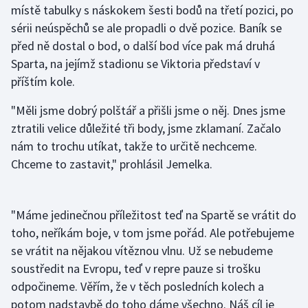
místě tabulky s náskokem šesti bodů na třetí pozici, po
sérii neúspěchů se ale propadli o dvě pozice. Baník se
Gymnastika
před ně dostal o bod, o další bod více pak má druhá
Sparta, na jejímž stadionu se Viktoria představí v
Házená
příštím kole.
Jezdectví
"Měli jsme dobrý polštář a přišli jsme o něj. Dnes jsme
ztratili velice důležité tři body, jsme zklamaní. Začalo
Judo
nám to trochu utíkat, takže to určitě nechceme.
Chceme to zastavit," prohlásil Jemelka.
Krasobruslení
Lezení
"Máme jedinečnou příležitost teď na Spartě se vrátit do
Lyže a snowboard
toho, neříkám boje, v tom jsme pořád. Ale potřebujeme
se vrátit na nějakou vítěznou vlnu. Už se nebudeme
Moderní pětiboj
soustředit na Evropu, teď v repre pauze si trošku
odpočineme. Věřím, že v těch posledních kolech a
Motorsport
potom nadstavbě do toho dáme všechno. Náš cíl je