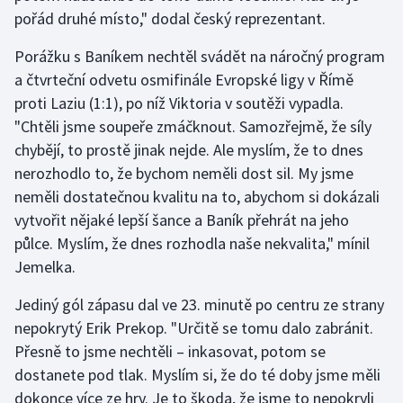
pořád druhé místo," dodal český reprezentant.
Olympijské hry
Porážku s Baníkem nechtěl svádět na náročný program
Parasport
a čtvrteční odvetu osmifinále Evropské ligy v Římě
proti Laziu (1:1), po níž Viktoria v soutěži vypadla.
Plavání
"Chtěli jsme soupeře zmáčknout. Samozřejmě, že síly
chybějí, to prostě jinak nejde. Ale myslím, že to dnes
Plážový volejbal
nerozhodlo to, že bychom neměli dost sil. My jsme
neměli dostatečnou kvalitu na to, abychom si dokázali
Ragby
vytvořit nějaké lepší šance a Baník přehrát na jeho
půlce. Myslím, že dnes rozhodla naše nekvalita," mínil
Rychlobruslení
Jemelka.
Rychlostní kanoistika
Jediný gól zápasu dal ve 23. minutě po centru ze strany
nepokrytý Erik Prekop. "Určitě se tomu dalo zabránit.
Short track
Přesně to jsme nechtěli – inkasovat, potom se
Sportovní střelba
dostanete pod tlak. Myslím si, že do té doby jsme měli
dokonce více ze hry. Je to škoda, že jsme to nepokryli