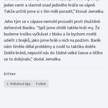
Stolní tenis
jeden centr a vlastně snad jediného hráče ve vápně.
Takže určitě jsme si s tím měli poradit," litoval Jemelka.
Triatlon
Jeho tým se v zápase nemohl prosadit proti zhuštěné
Veslování
defenzivě Baníku. "Spíš jsme chtěli takhle hrát my. Že
budeme trošku vyčkávat z bloku a že bychom mohli
Vodní slalom
udeřit z brejků, jako jsme hráli u nich na podzim. Baník
nám tímhle dělal problémy a zvolil tu taktiku dobře.
Volejbal
Dobře bránil, nepustil nás do žádné velké šance a těžko
se to dobývalo," dodal Jemelka.
Ostatní
ŠTÍTKY
1. fotbalová liga
Fotbal