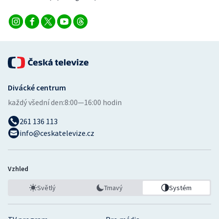
Divácké centrum
každý všední den:
8:00—16:00 hodin
261 136 113
info@ceskatelevize.cz
Vzhled
Světlý
Tmavý
Systém