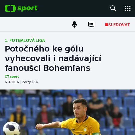
POPULÁRNÍ
SLEDOVAT
Fotbal
1. FOTBALOVÁ LIGA
Potočného ke gólu
Hokej
vyhecovali i nadávající
fanoušci Bohemians
Tenis
ČT sport
Atletika
6. 3. 2016
|
Zdroj:
ČTK
Cyklistika
DALŠÍ SPORTY
Americký fotbal
NEPŘEHLÉDNĚTE