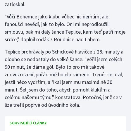
zatleskal.
Gymnastika
"Vůči Bohemce jako klubu vůbec nic nemám, ale
fanoušci nevědí, jak to bylo. Oni mi neprodloužili
Házená
smlouvu, pak mi daly šance Teplice, kam teď patří moje
srdce," doplnil rodák z Roudnice nad Labem.
Jezdectví
Teplice prohrávaly po Schickově hlavičce z 28. minuty a
Judo
dlouho se nedostaly do velké šance. "Věřil jsem celých
90 minut, že dáme gól. Bylo to pro mě takové
Krasobruslení
znovuzrození, pořád mě bolelo rameno. Trenér se ptal,
jestli něco vydržím, a říkal jsem mu maximálně 30
Lezení
minut. Šel jsem do toho, abych pomohl klukům a
celému našemu týmu," konstatoval Potočný, jenž se v
Lyže a snowboard
lize trefil poprvé od úvodního kola.
Moderní pětiboj
SOUVISEJÍCÍ ČLÁNKY
Motorsport