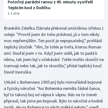
Potočný parádní ranou z 95. minuty vystřelil
Olympijské hry
Teplicím bod z Ďolíčku
5. 3. 2016
Parasport
Brankáře Zdeňka Zlámala překonal umístěnou střelou z
Plavání
voleje. "Prostě jsem do toho prásknul, já o tom nikdy
moc nepřemýšlím. Ten pocit je nepopsatelný," prohlásil
Plážový volejbal
teplický útočník. "Vím, že tohle je trefa, kterou Roman
umí. Doufal jsem v to. Když jsem viděl, jak to padá k
Ragby
němu, tak jsem byl v očekávání. Tohle mohlo skončit na
Rychlobruslení
tramvaji nebo tak, jak to skončilo," přidal teplický kouč
David Vavruška.
Rychlostní kanoistika
Utkání s Bohemians 1905 prý bylo mimořádně bojovné
a fyzicky náročné. "Ani Bohemka neměla žádné šance,
Short track
byl to takový boj od vápna k vápnu. Nás na to trenér
Sportovní střelba
připravil, tak jsme jen bojovali. Bylo to náročné a hodně
tvrdé, ale na Bohemce to nikdy měkké nebylo," uvedl