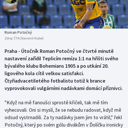
Baseball a softbal
Soutěže
Basketbal
Historické návraty
Biatlon
Aplikace ČT sport
Roman Potočný
Zdroj:
ČTK/Slavomír Kubeš
Boby a skeleton
AZ kvíz
Praha - Útočník Roman Potočný ve čtvrté minutě
nastavení zařídil Teplicím remízu 1:1 na hřišti svého
Box
bývalého klubu Bohemians 1905 a po utkání 20.
Curling
ligového kola cítil velkou satisfakci.
Čtyřiadvacetiletého fotbalistu totiž k brance
Dostihy
vyprovokovali vulgárními nadávkami domácí příznivci.
Florbal
"Když na mě fanoušci sprostě křičeli, tak mě tím
vyhecovali. Oni si myslí, že se nebudu radovat, když mě
Futsal
odsud vystrnadili. Za ty nadávky jsem jim to vrátil," řekl
Potočný, který po svém gólu divákům v Ďolíčku ironicky
Golf