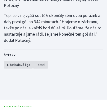
Stolní tenis
Potočný.
Triatlon
Teplice v nejvyšší soutěži ukončily sérii dvou porážek a
daly první gól po 344 minutách. "Hrajeme o záchranu,
Veslování
takže po nás je každý bod důležitý. Doufáme, že nás to
nastartuje a jsme rádi, že jsme konečně ten gól dali,"
Vodní slalom
dodal Potočný.
Volejbal
ŠTÍTKY
Ostatní
1. fotbalová liga
Fotbal
APLIKACE ČT SPORT