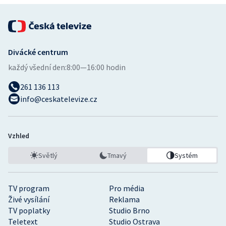
Divácké centrum
každý všední den:
8:00—16:00 hodin
261 136 113
info@ceskatelevize.cz
Vzhled
Světlý
Tmavý
Systém
TV program
Pro média
Živé vysílání
Reklama
TV poplatky
Studio Brno
Teletext
Studio Ostrava