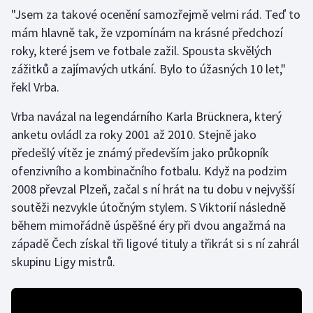
"Jsem za takové ocenění samozřejmě velmi rád. Teď to
mám hlavně tak, že vzpomínám na krásné předchozí
Gymnastika
roky, které jsem ve fotbale zažil. Spousta skvělých
Házená
zážitků a zajímavých utkání. Bylo to úžasných 10 let,"
řekl Vrba.
Jezdectví
Vrba navázal na legendárního Karla Brücknera, který
Judo
anketu ovládl za roky 2001 až 2010. Stejně jako
předešlý vítěz je známý především jako průkopník
Krasobruslení
ofenzivního a kombinačního fotbalu. Když na podzim
2008 převzal Plzeň, začal s ní hrát na tu dobu v nejvyšší
Lezení
soutěži nezvykle útočným stylem. S Viktorií následně
během mimořádně úspěšné éry při dvou angažmá na
Lyže a snowboard
západě Čech získal tři ligové tituly a třikrát si s ní zahrál
skupinu Ligy mistrů.
Moderní pětiboj
Motorsport