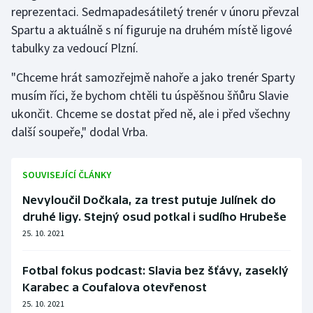
reprezentaci. Sedmapadesátiletý trenér v únoru převzal
Spartu a aktuálně s ní figuruje na druhém místě ligové
tabulky za vedoucí Plzní.
"Chceme hrát samozřejmě nahoře a jako trenér Sparty
musím říci, že bychom chtěli tu úspěšnou šňůru Slavie
ukončit. Chceme se dostat před ně, ale i před všechny
další soupeře," dodal Vrba.
SOUVISEJÍCÍ ČLÁNKY
Nevyloučil Dočkala, za trest putuje Julínek do
druhé ligy. Stejný osud potkal i sudího Hrubeše
25. 10. 2021
Fotbal fokus podcast: Slavia bez šťávy, zaseklý
Karabec a Coufalova otevřenost
25. 10. 2021