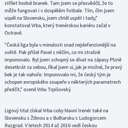
střílet hodně branek. Tam jsem se přesvědčil, že to
Stolní tenis
může fungovat i v dospělém fotbale. Tím, čím jsem
uspěl na Slovensku, jsem chtěl uspět i tady,"
Triatlon
konstatoval Vrba, který trenérskou kariéru začal v
Veslování
Ostravě.
"Česká liga byla v minulosti snad nejdefenzivnější na
Vodní slalom
světě. Pak přišel Pavel s něčím, co mi strašně
Volejbal
imponovalo. Byl jsem schopný se dívat na zápasy Plzně
desetkrát za sebou, říkal jsem si, jak je možné, že pravý
Ostatní
bek je tak nahoře. Imponovalo mi, že český tým je
schopen evropského soupeře v některých parametrech
předčít," ocenil Vrbu Trpišovský.
Ligový titul získal Vrba coby hlavní trenér také na
Slovensku s Žilinou a v Bulharsku s Ludogorcem
Razgrad. V letech 2014 až 2016 vedl českou