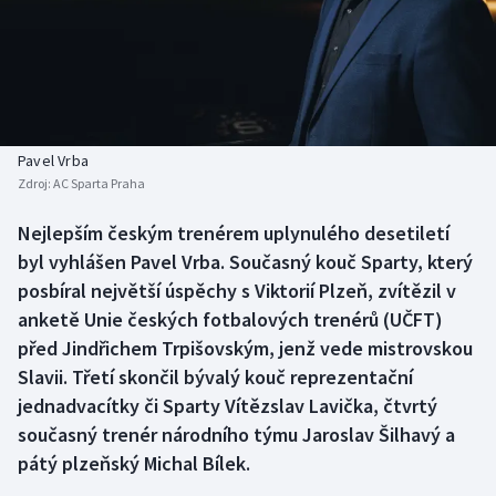
Baseball a softbal
Soutěže
Basketbal
Historické návraty
Biatlon
Aplikace ČT sport
Pavel Vrba
Boby a skeleton
AZ kvíz
Zdroj:
AC Sparta Praha
Box
Nejlepším českým trenérem uplynulého desetiletí
byl vyhlášen Pavel Vrba. Současný kouč Sparty, který
Curling
posbíral největší úspěchy s Viktorií Plzeň, zvítězil v
anketě Unie českých fotbalových trenérů (UČFT)
Dostihy
před Jindřichem Trpišovským, jenž vede mistrovskou
Slavii. Třetí skončil bývalý kouč reprezentační
Florbal
jednadvacítky či Sparty Vítězslav Lavička, čtvrtý
současný trenér národního týmu Jaroslav Šilhavý a
Futsal
pátý plzeňský Michal Bílek.
Golf