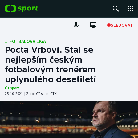
POPULÁRNÍ
SLEDOVAT
Fotbal
1. FOTBALOVÁ LIGA
Pocta Vrbovi. Stal se
Hokej
nejlepším českým
fotbalovým trenérem
Tenis
uplynulého desetiletí
Atletika
ČT sport
25. 10. 2021
|
Zdroj:
ČT sport
,
ČTK
Cyklistika
DALŠÍ SPORTY
Americký fotbal
NEPŘEHLÉDNĚTE