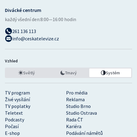
Divácké centrum
každý všední den:
8:00—16:00 hodin
261 136 113
info@ceskatelevize.cz
Vzhled
Světlý
Tmavý
Systém
TV program
Pro média
Živé vysílání
Reklama
TV poplatky
Studio Brno
Teletext
Studio Ostrava
Podcasty
Rada ČT
Počasí
Kariéra
E-shop
Podávání námětů