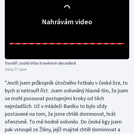
Olympijské hry
Nahrávám video
Parasport
Plavání
Plážový volejbal
Trenéři zvolili Vrbu trenérem desetiletí
Ragby
Zdroj:
ČT sport
Rychlobruslení
"Jestli jsem průkopník útočného fotbalu v české lize, to
bych si netroufl říct. Jsem ovlivněný hlavně tím, že jsem
Rychlostní kanoistika
se mohl posouvat postupnými kroky od těch
nejmladších. Už v mládeži Baníku to bylo vždy
Short track
postavené na tom, že jsme chtěli dominovat, hrát
ofenzivně. To mě hodně ovlivnilo. Do české ligy jsem
Sportovní střelba
pak vstoupil ze Žiliny, jejíž majitel chtěl dominovat a