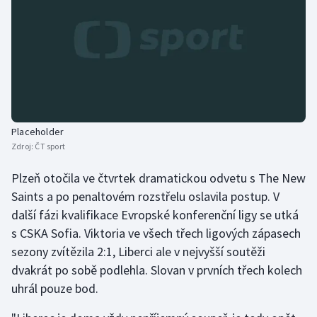
Stolní tenis
Triatlon
Veslování
Vodní slalom
Placeholder
Volejbal
Zdroj:
ČT sport
Plzeň otočila ve čtvrtek dramatickou odvetu s The New
Ostatní
Saints a po penaltovém rozstřelu oslavila postup. V
další fázi kvalifikace Evropské konferenční ligy se utká
s CSKA Sofia. Viktoria ve všech třech ligových zápasech
sezony zvítězila 2:1, Liberci ale v nejvyšší soutěži
dvakrát po sobě podlehla. Slovan v prvních třech kolech
uhrál pouze bod.