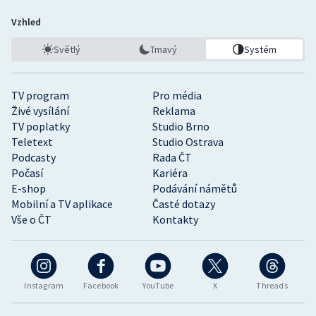
Vzhled
Světlý
Tmavý
Systém
TV program
Pro média
Živé vysílání
Reklama
TV poplatky
Studio Brno
Teletext
Studio Ostrava
Podcasty
Rada ČT
Počasí
Kariéra
E-shop
Podávání námětů
Mobilní a TV aplikace
Časté dotazy
Vše o ČT
Kontakty
Instagram
Facebook
YouTube
X
Threads