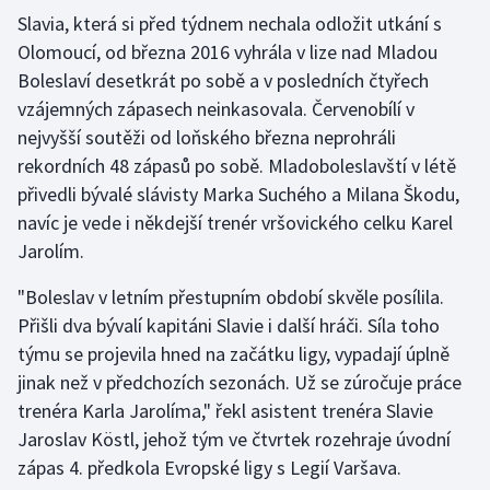
Slavia, která si před týdnem nechala odložit utkání s
Olomoucí, od března 2016 vyhrála v lize nad Mladou
Gymnastika
Boleslaví desetkrát po sobě a v posledních čtyřech
Házená
vzájemných zápasech neinkasovala. Červenobílí v
nejvyšší soutěži od loňského března neprohráli
Jezdectví
rekordních 48 zápasů po sobě. Mladoboleslavští v létě
přivedli bývalé slávisty Marka Suchého a Milana Škodu,
Judo
navíc je vede i někdejší trenér vršovického celku Karel
Jarolím.
Krasobruslení
"Boleslav v letním přestupním období skvěle posílila.
Lezení
Přišli dva bývalí kapitáni Slavie i další hráči. Síla toho
týmu se projevila hned na začátku ligy, vypadají úplně
Lyže a snowboard
jinak než v předchozích sezonách. Už se zúročuje práce
trenéra Karla Jarolíma," řekl asistent trenéra Slavie
Moderní pětiboj
Jaroslav Köstl, jehož tým ve čtvrtek rozehraje úvodní
zápas 4. předkola Evropské ligy s Legií Varšava.
Motorsport