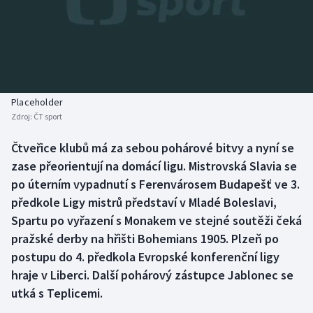
Baseball a softbal
Soutěže
Basketbal
Historické návraty
Biatlon
Aplikace ČT sport
Placeholder
Boby a skeleton
AZ kvíz
Zdroj:
ČT sport
Box
Čtveřice klubů má za sebou pohárové bitvy a nyní se
zase přeorientují na domácí ligu. Mistrovská Slavia se
Curling
po úterním vypadnutí s Ferenvárosem Budapešť ve 3.
předkole Ligy mistrů představí v Mladé Boleslavi,
Dostihy
Spartu po vyřazení s Monakem ve stejné soutěži čeká
pražské derby na hřišti Bohemians 1905. Plzeň po
Florbal
postupu do 4. předkola Evropské konferenční ligy
hraje v Liberci. Další pohárový zástupce Jablonec se
Futsal
utká s Teplicemi.
Golf