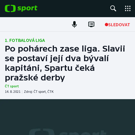
POPULÁRNÍ
SLEDOVAT
Fotbal
1. FOTBALOVÁ LIGA
Po pohárech zase liga. Slavii
Hokej
se postaví její dva bývalí
kapitáni, Spartu čeká
Tenis
pražské derby
Atletika
ČT sport
14. 8. 2021
|
Zdroj:
ČT sport
,
ČTK
Cyklistika
DALŠÍ SPORTY
Americký fotbal
NEPŘEHLÉDNĚTE