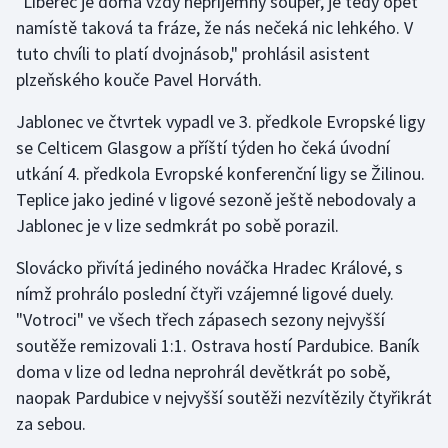
"Liberec je doma vždy nepříjemný soupeř, je tedy opět
namístě taková ta fráze, že nás nečeká nic lehkého. V
tuto chvíli to platí dvojnásob," prohlásil asistent
plzeňského kouče Pavel Horváth.
Jablonec ve čtvrtek vypadl ve 3. předkole Evropské ligy
se Celticem Glasgow a příští týden ho čeká úvodní
utkání 4. předkola Evropské konferenční ligy se Žilinou.
Teplice jako jediné v ligové sezoně ještě nebodovaly a
Jablonec je v lize sedmkrát po sobě porazil.
Slovácko přivítá jediného nováčka Hradec Králové, s
nímž prohrálo poslední čtyři vzájemné ligové duely.
"Votroci" ve všech třech zápasech sezony nejvyšší
soutěže remizovali 1:1. Ostrava hostí Pardubice. Baník
doma v lize od ledna neprohrál devětkrát po sobě,
naopak Pardubice v nejvyšší soutěži nezvítězily čtyřikrát
za sebou.