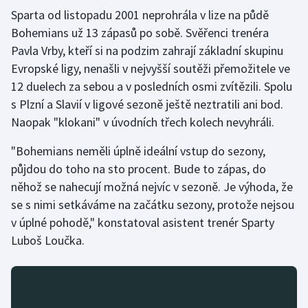
Sparta od listopadu 2001 neprohrála v lize na půdě
Olympijské hry
Bohemians už 13 zápasů po sobě. Svěřenci trenéra
Pavla Vrby, kteří si na podzim zahrají základní skupinu
Parasport
Evropské ligy, nenašli v nejvyšší soutěži přemožitele ve
12 duelech za sebou a v posledních osmi zvítězili. Spolu
Plavání
s Plzní a Slavií v ligové sezoně ještě neztratili ani bod.
Plážový volejbal
Naopak "klokani" v úvodních třech kolech nevyhráli.
"Bohemians neměli úplně ideální vstup do sezony,
Ragby
půjdou do toho na sto procent. Bude to zápas, do
něhož se nahecují možná nejvíc v sezoně. Je výhoda, že
Rychlobruslení
se s nimi setkáváme na začátku sezony, protože nejsou
Rychlostní kanoistika
v úplné pohodě," konstatoval asistent trenér Sparty
Luboš Loučka.
Short track
Sportovní střelba