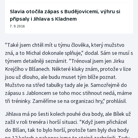
Stolní tenis
Slavia otočila zápas s Budějovicemi, výhru si
připsaly i Jihlava s Kladnem
Triatlon
7. 9. 2016
Veslování
"Také jsem chtěl mít u týmu člověka, který mužstvo
Vodní slalom
zná, a to Michal dokonale splňuje," dodal. Sám se musí s
týmem detailněji seznámit. "Trénoval jsem jen Jirku
Volejbal
Krejčího v Blšanech. Některé kluky znám, protože v lize
jsou už dlouho, ale budu muset tým blíže poznat.
Ostatní
Mužstvo na střed tabulky tady ale je. Samozřejmě do
zápasu s Jabloncem se toho moc stihnout nedá, máme
tři tréninky. Zaměříme se na organizaci hry," prohlásil.
Jihlava má po šesti kolech pouhé dva body, ale Bílek už
zažil v roli trenéra i horší situaci. "Když jsem přicházel
do Blšan, tak to bylo horší, protože tam byly dva body
po 12 kolech a nakonec jsme to stejně zachránili. Tady