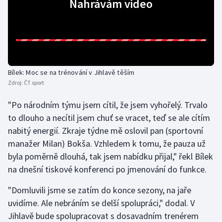
Nahrávám video
Gymnastika
Házená
Jezdectví
Bílek: Moc se na trénování v Jihlavě těším
Zdroj:
ČT sport
Judo
"Po národním týmu jsem cítil, že jsem vyhořelý. Trvalo
to dlouho a necítil jsem chuť se vracet, teď se ale cítím
Krasobruslení
nabitý energií. Zkraje týdne mě oslovil pan (sportovní
Lezení
manažer Milan) Bokša. Vzhledem k tomu, že pauza už
byla poměrně dlouhá, tak jsem nabídku přijal," řekl Bílek
Lyže a snowboard
na dnešní tiskové konferenci po jmenování do funkce.
"Domluvili jsme se zatím do konce sezony, na jaře
Moderní pětiboj
uvidíme. Ale nebráním se delší spolupráci," dodal. V
Motorsport
Jihlavě bude spolupracovat s dosavadním trenérem