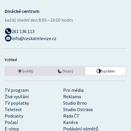
Divácké centrum
každý všední den:
8:00—16:00 hodin
261 136 113
info@ceskatelevize.cz
Vzhled
Světlý
Tmavý
Systém
TV program
Pro média
Živé vysílání
Reklama
TV poplatky
Studio Brno
Teletext
Studio Ostrava
Podcasty
Rada ČT
Počasí
Kariéra
E-shop
Podávání námětů