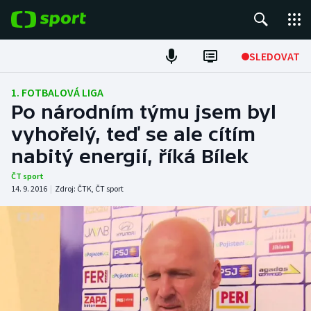
POPULÁRNÍ
SLEDOVAT
Fotbal
1. FOTBALOVÁ LIGA
Po národním týmu jsem byl
Hokej
vyhořelý, teď se ale cítím
nabitý energií, říká Bílek
Tenis
ČT sport
Atletika
14. 9. 2016
|
Zdroj:
ČTK
,
ČT sport
Cyklistika
DALŠÍ SPORTY
Americký fotbal
NEPŘEHLÉDNĚTE