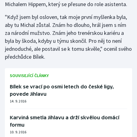
Michalem Hippem, který se přesune do role asistenta.
Olympijské hry
"Když jsem byl osloven, tak moje první myšlenka byla,
Parasport
aby tu Michal zůstal. Znám ho dlouho, hrál jsem s ním
za národní mužstvo. Znám jeho trenérskou kariéru a
Plavání
byla by škoda, kdyby u týmu skončil. Pro něj to není
jednoduché, ale postavil se k tomu skvěle," ocenil svého
Plážový volejbal
předchůdce Bílek.
Ragby
SOUVISEJÍCÍ ČLÁNKY
Rychlobruslení
Bílek se vrací po osmi letech do české ligy,
povede Jihlavu
Rychlostní kanoistika
14. 9. 2016
Short track
Karviná smetla Jihlavu a drží skvělou domácí
formu
Sportovní střelba
10. 9. 2016