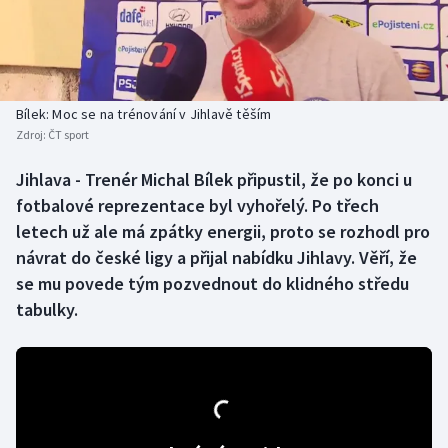
Baseball a softbal
Soutěže
Basketbal
Historické návraty
Biatlon
Aplikace ČT sport
Bílek: Moc se na trénování v Jihlavě těším
Zdroj:
ČT sport
Boby a skeleton
AZ kvíz
Jihlava - Trenér Michal Bílek připustil, že po konci u
fotbalové reprezentace byl vyhořelý. Po třech
Box
letech už ale má zpátky energii, proto se rozhodl pro
Curling
návrat do české ligy a přijal nabídku Jihlavy. Věří, že
se mu povede tým pozvednout do klidného středu
Dostihy
tabulky.
Florbal
Futsal
Golf