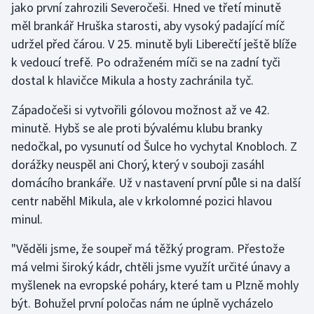
jako první zahrozili Severočeši. Hned ve třetí minutě
Olympijské hry
měl brankář Hruška starosti, aby vysoký padající míč
udržel před čárou. V 25. minutě byli Liberečtí ještě blíže
Parasport
k vedoucí trefě. Po odraženém míči se na zadní tyči
dostal k hlavičce Mikula a hosty zachránila tyč.
Plavání
Západočeši si vytvořili gólovou možnost až ve 42.
Plážový volejbal
minutě. Hybš se ale proti bývalému klubu branky
nedočkal, po vysunutí od Šulce ho vychytal Knobloch. Z
Ragby
dorážky neuspěl ani Chorý, který v souboji zasáhl
domácího brankáře. Už v nastavení první půle si na další
Rychlobruslení
centr naběhl Mikula, ale v krkolomné pozici hlavou
minul.
Rychlostní kanoistika
"Věděli jsme, že soupeř má těžký program. Přestože
Short track
má velmi široký kádr, chtěli jsme využít určité únavy a
myšlenek na evropské poháry, které tam u Plzně mohly
Sportovní střelba
být. Bohužel první poločas nám ne úplně vycházelo