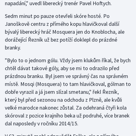
napadání," uvedl liberecký trenér Pavel Hoftych.
Stolní tenis
Sedm minut po pauze otevřeli skóre hosté. Po
Triatlon
Janoškově centru z přímého kopu hlavičkoval další
bývalý liberecký hráč Mosquera jen do Knoblocha, ale
Veslování
dorážející Řezník už bez potíží doklepl do prázdné
branky.
Vodní slalom
"Bylo to o jednom gólu. Vždy jsem klukům říkal, že bych
Volejbal
chtěl dávat takové góly, aby se mi to odrazilo před
prázdnou branku. Byl jsem ve správný čas na správném
Ostatní
místě. Mosqi (Mosquera) to tam hlavičkoval, gólman to
dobře vyrazil a já jsem slízal smetanu," řekl Řezník,
který byl před sezonou na odchodu z Plzně, ale kvůli
velké marodce nakonec zůstal. Za odehraná čtyři kola
skóroval z pozice krajního beka už podruhé, více branek
dal naposledy v ročníku 2014/15.