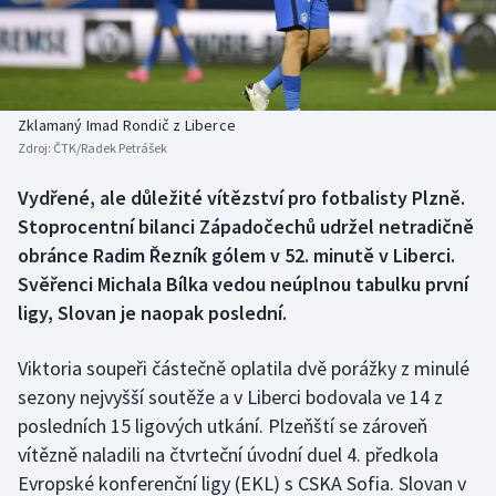
Baseball a softbal
Soutěže
Basketbal
Historické návraty
Biatlon
Aplikace ČT sport
Zklamaný Imad Rondič z Liberce
Zdroj:
ČTK/Radek Petrášek
Boby a skeleton
AZ kvíz
Vydřené, ale důležité vítězství pro fotbalisty Plzně.
Stoprocentní bilanci Západočechů udržel netradičně
Box
obránce Radim Řezník gólem v 52. minutě v Liberci.
Curling
Svěřenci Michala Bílka vedou neúplnou tabulku první
ligy, Slovan je naopak poslední.
Dostihy
Viktoria soupeři částečně oplatila dvě porážky z minulé
Florbal
sezony nejvyšší soutěže a v Liberci bodovala ve 14 z
posledních 15 ligových utkání. Plzeňští se zároveň
Futsal
vítězně naladili na čtvrteční úvodní duel 4. předkola
Evropské konferenční ligy (EKL) s CSKA Sofia. Slovan v
Golf