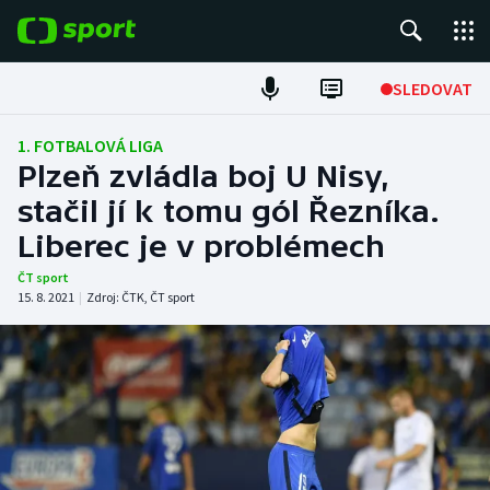
POPULÁRNÍ
SLEDOVAT
Fotbal
1. FOTBALOVÁ LIGA
Plzeň zvládla boj U Nisy,
Hokej
stačil jí k tomu gól Řezníka.
Liberec je v problémech
Tenis
ČT sport
Atletika
15. 8. 2021
|
Zdroj:
ČTK
,
ČT sport
Cyklistika
DALŠÍ SPORTY
Americký fotbal
NEPŘEHLÉDNĚTE