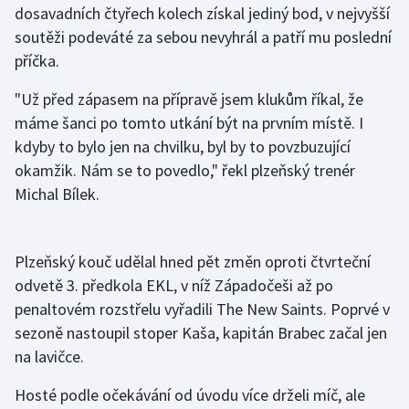
dosavadních čtyřech kolech získal jediný bod, v nejvyšší
soutěži podeváté za sebou nevyhrál a patří mu poslední
Gymnastika
příčka.
Házená
"Už před zápasem na přípravě jsem klukům říkal, že
máme šanci po tomto utkání být na prvním místě. I
Jezdectví
kdyby to bylo jen na chvilku, byl by to povzbuzující
okamžik. Nám se to povedlo," řekl plzeňský trenér
Judo
Michal Bílek.
Krasobruslení
Plzeňský kouč udělal hned pět změn oproti čtvrteční
Lezení
odvetě 3. předkola EKL, v níž Západočeši až po
Lyže a snowboard
penaltovém rozstřelu vyřadili The New Saints. Poprvé v
sezoně nastoupil stoper Kaša, kapitán Brabec začal jen
Moderní pětiboj
na lavičce.
Motorsport
Hosté podle očekávání od úvodu více drželi míč, ale