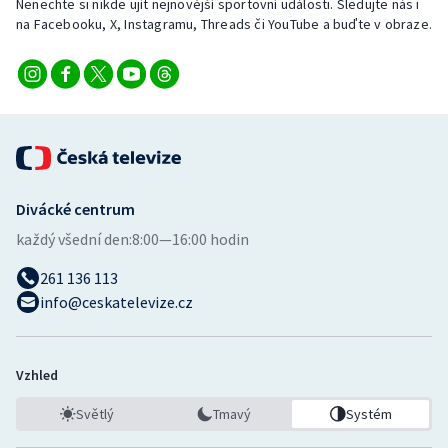
Nenechte si nikde ujít nejnovější sportovní události. Sledujte nás i
na Facebooku, X, Instagramu, Threads či YouTube a buďte v obraze.
Divácké centrum
každý všední den:
8:00—16:00 hodin
261 136 113
info@ceskatelevize.cz
Vzhled
Světlý
Tmavý
Systém