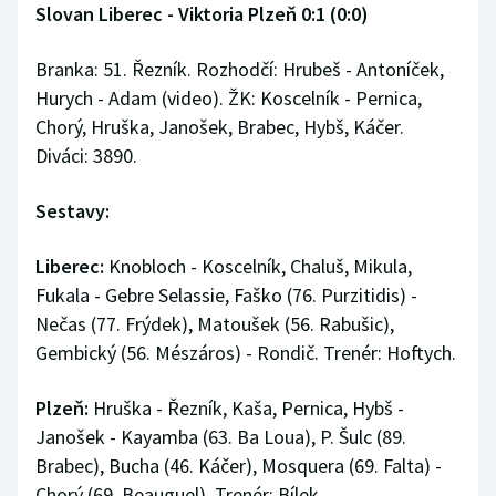
Slovan Liberec - Viktoria Plzeň 0:1 (0:0)
Branka: 51. Řezník. Rozhodčí: Hrubeš - Antoníček,
Hurych - Adam (video). ŽK: Koscelník - Pernica,
Chorý, Hruška, Janošek, Brabec, Hybš, Káčer.
Diváci: 3890.
Sestavy:
Liberec:
Knobloch - Koscelník, Chaluš, Mikula,
Fukala - Gebre Selassie, Faško (76. Purzitidis) -
Nečas (77. Frýdek), Matoušek (56. Rabušic),
Gembický (56. Mészáros) - Rondič. Trenér: Hoftych.
Plzeň:
Hruška - Řezník, Kaša, Pernica, Hybš -
Janošek - Kayamba (63. Ba Loua), P. Šulc (89.
Brabec), Bucha (46. Káčer), Mosquera (69. Falta) -
Chorý (69. Beauguel). Trenér: Bílek.