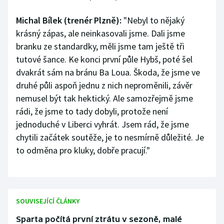
Michal Bílek (trenér Plzně):
"Nebyl to nějaký
krásný zápas, ale neinkasovali jsme. Dali jsme
branku ze standardky, měli jsme tam ještě tři
tutové šance. Ke konci první půle Hybš, poté šel
dvakrát sám na bránu Ba Loua. Škoda, že jsme ve
druhé půli aspoň jednu z nich neproměnili, závěr
nemusel být tak hektický. Ale samozřejmě jsme
rádi, že jsme to tady dobyli, protože není
jednoduché v Liberci vyhrát. Jsem rád, že jsme
chytili začátek soutěže, je to nesmírně důležité. Je
to odměna pro kluky, dobře pracují."
SOUVISEJÍCÍ ČLÁNKY
Sparta počítá první ztrátu v sezoně, malé