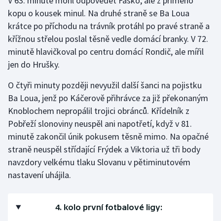
V 63. minutě mohl odpovědět Faško, ale z přímého
kopu o kousek minul. Na druhé straně se Ba Loua
krátce po příchodu na trávník protáhl po pravé straně a
křížnou střelou poslal těsně vedle domácí branky. V 72.
minutě hlavičkoval po centru domácí Rondič, ale mířil
jen do Hrušky.
O čtyři minuty později nevyužil další šanci na pojistku
Ba Loua, jenž po Káčerově přihrávce za již překonaným
Knoblochem nepropálil trojici obránců. Křídelník z
Pobřeží slonoviny neuspěl ani napotřetí, když v 81.
minutě zakončil únik pokusem těsně mimo. Na opačné
straně neuspěl střídající Frýdek a Viktoria už tři body
navzdory velkému tlaku Slovanu v pětiminutovém
nastavení uhájila.
4. kolo první fotbalové ligy: