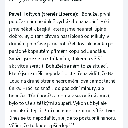
Pavel Hoftych (trenér Liberce):
"Bohužel první
poločas nám ne úplně vycházelo napadání. Měli
jsme několik brejků, které jsme neuhráli úplně
dobře. Bylo tam břevno nastřelené od Mikuly. V
druhém poločase jsme bohužel dostali branku po
parádně kopnutém přímém kopu od Janoška.
Snažili jsme se to střídáními, tlakem a větší
aktivitou zvrátit. Bohužel se nám to ze situací,
které jsme měli, nepodařilo. Je třeba vidět, že Ba
Loua na druhé straně neproměnil dva samostatné
úniky. Hráči se snažili do poslední minuty, ale
bohužel. Třetí porážka doma v sezoně nás mrzí,
bylo to vše s těžkými soupeři. Výkon už byl ale
tentokrát lepší. Potřebujeme to zlomit vítězstvím.
Dnes se to nepodařilo, ale jde to postupně nahoru.
Věřím, že to bude lepší a lepší."