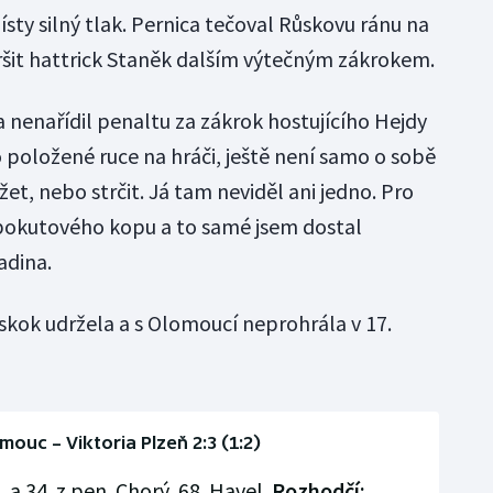
místy silný tlak. Pernica tečoval Růskovu ránu na
vršit hattrick Staněk dalším výtečným zákrokem.
 nenařídil penaltu za zákrok hostujícího Hejdy
 položené ruce na hráči, ještě není samo o sobě
t, nebo strčit. Já tam neviděl ani jedno. Pro
pokutového kopu a to samé jsem dostal
adina.
áskok udržela a s Olomoucí neprohrála v 17.
ouc – Viktoria Plzeň 2:3 (1:2)
0. a 34. z pen. Chorý, 68. Havel.
Rozhodčí: