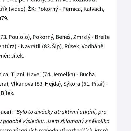
řík (video).
ŽK:
Pokorný - Pernica, Kalvach,
79.
(73. Poulolo), Pokorný, Beneš, Zmrzlý - Breite
Ventúra) - Navrátil (83. Šíp), Růsek, Vodháněl
nér: Jílek.
ica, Tijani, Havel (74. Jemelka) - Bucha,
ra), Vlkanova (83. Hejda), Sýkora (61. Pilař) -
 Bílek.
ouce):
"Bylo to divácky atraktivní utkání, pro
v podobě výsledku. Jsem zklamaný z několika
rosto zásadních rozhodnutí rozhodčích, která