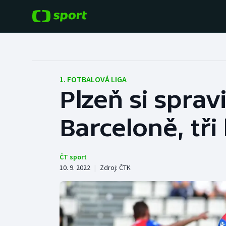
POPULÁRNÍ
DALŠÍ SPORTY
Fotbal
Americký fotbal
1. FOTBALOVÁ LIGA
Plzeň si sprav
Hokej
Baseball a softbal
Barceloně, tř
Tenis
Basketbal
Atletika
Biatlon
ČT sport
10. 9. 2022
|
Zdroj:
ČTK
Cyklistika
Boby a skeleton
Box