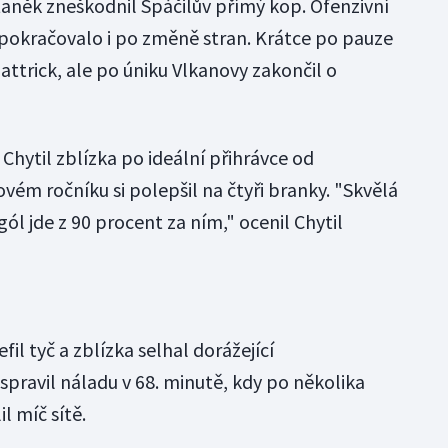
taněk zneškodnil Spáčilův přímý kop. Ofenzivní
pokračovalo i po změně stran. Krátce po pauze
trick, ale po úniku Vlkanovy zakončil o
Chytil zblízka po ideální přihrávce od
ovém ročníku si polepšil na čtyři branky. "Skvělá
ól jde z 90 procent za ním," ocenil Chytil
il tyč a zblízka selhal dorážející
spravil náladu v 68. minutě, kdy po několika
l míč sítě.