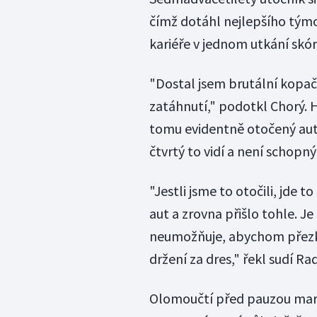
čímž dotáhl nejlepšího týmo
kariéře v jednom utkání skór
"Dostal jsem brutální kopačk
zatáhnutí," podotkl Chorý. H
tomu evidentně otočený aut,
čtvrtý to vidí a není schopný 
"Jestli jsme to otočili, jde t
aut a zrovna přišlo tohle. J
neumožňuje, abychom přezko
držení za dres," řekl sudí Ra
Olomoučtí před pauzou marn