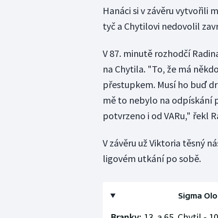
Hanáci si v závěru vytvořili 
tyč a Chytilovi nedovolil za
V 87. minutě rozhodčí Radina
na Chytila. "To, že má někdo
přestupkem. Musí ho buď drže
mě to nebylo na odpískání 
potvrzeno i od VARu," řekl R
V závěru už Viktoria těsný n
ligovém utkání po sobě.
Sigma Olom
Branky:
13. a 65. Chytil - 1