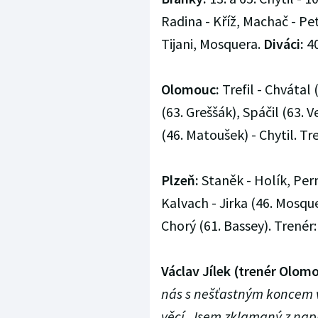
Radina - Kříž, Machač - Pet
Tijani, Mosquera.
Diváci:
40
Olomouc:
Trefil - Chvátal 
(63. Greššák), Spáčil (63. 
(46. Matoušek) - Chytil. Tre
Plzeň:
Staněk - Holík, Pern
Kalvach - Jirka (46. Mosque
Chorý (61. Bassey). Trenér:
Václav Jílek (trenér Olom
nás s nešťastným koncem 
věcí. Jsem zklamaný z nap