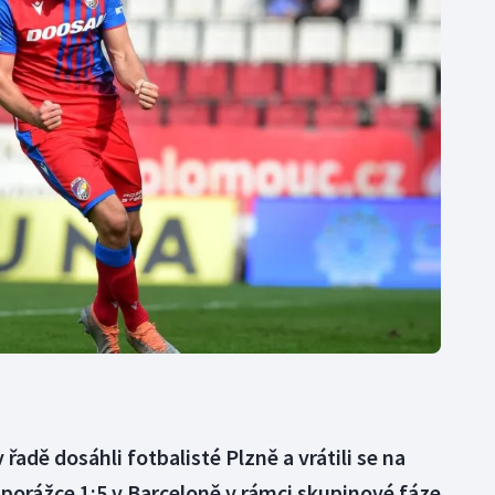
Moderní pětiboj
Triatlon
Motorsport
Veslování
Olympijské hry
Vodní slalom
Parasport
Volejbal
Plavání
Ostatní
Plážový volejbal
řadě dosáhli fotbalisté Plzně a vrátili se na
porážce 1:5 v Barceloně v rámci skupinové fáze