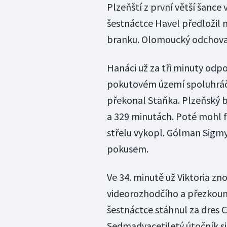
Plzeňští z první větší šance 
šestnáctce Havel předložil 
branku. Olomoucký odchova
Hanáci už za tři minuty odp
pokutovém území spoluhráč 
překonal Staňka. Plzeňský br
a 329 minutách. Poté mohl fav
střelu vykopl. Gólman Sigmy 
pokusem.
Ve 34. minutě už Viktoria zn
videorozhodčího a přezkoumá
šestnáctce stáhnul za dres 
Sedmadvacetiletý útočník si 