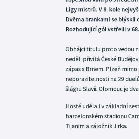
Ligy mistrů. V 8. kole nejvy
Dvěma brankami se blýskli 
Rozhodující gól vstřelil v 6
Obhájci titulu proto vedou n
neděli přivítá České Budějov
zápas s Brnem. Plzeň mimo ji
neporazitelnosti na 29 duelů 
šlágru Slavii. Olomouc je dv
Hosté udělali v základní se
barcelonském stadionu Camp 
Tijanim a záložník Jirka.