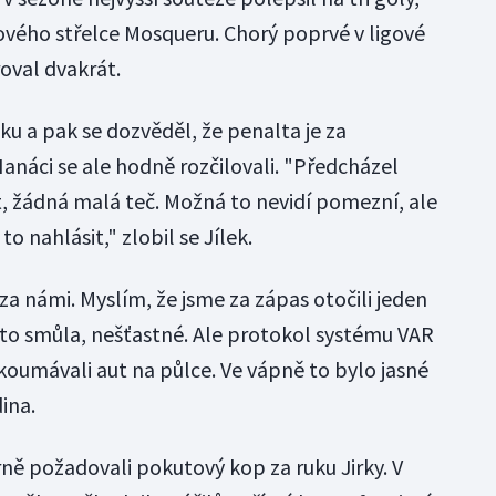
vého střelce Mosqueru. Chorý poprvé v ligové
oval dvakrát.
u a pak se dozvěděl, že penalta je za
anáci se ale hodně rozčilovali. "Předcházel
 žádná malá teč. Možná to nevidí pomezní, ale
to nahlásit," zlobil se Jílek.
o za námi. Myslím, že jsme za zápas otočili jeden
e to smůla, nešťastné. Ale protokol systému VAR
umávali aut na půlce. Ve vápně to bylo jasné
dina.
ě požadovali pokutový kop za ruku Jirky. V