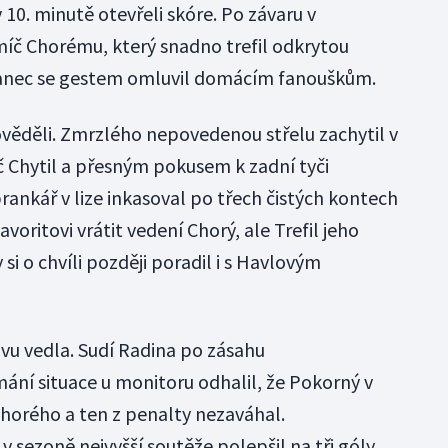
v 10. minutě otevřeli skóre. Po závaru v
míč Chorému, který snadno trefil odkrytou
nec se gestem omluvil domácím fanouškům.
ověděli. Zmrzlého nepovedenou střelu zachytil v
Chytil a přesným pokusem k zadní tyči
ankář v lize inkasoval po třech čistých kontech
oritovi vrátit vedení Chorý, ale Trefil jeho
si o chvíli později poradil i s Havlovým
ovu vedla. Sudí Radina po zásahu
ní situace u monitoru odhalil, že Pokorný v
Chorého a ten z penalty nezaváhal.
v sezoně nejvyšší soutěže polepšil na tři góly,