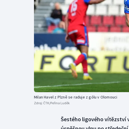
Curling
Dostihy
Florbal
Futsal
Golf
Gymnastika
Milan Havel z Plzně se raduje z gólu v Olomouci
Zdroj:
ČTK/Peřina Luděk
Šestého ligového vítězství v 
úspěšnou vlnu po středeční 