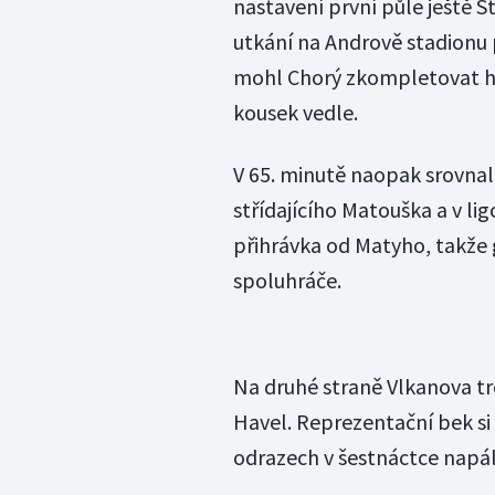
nastavení první půle ještě S
utkání na Andrově stadionu 
mohl Chorý zkompletovat hat
kousek vedle.
V 65. minutě naopak srovnal 
střídajícího Matouška a v lig
přihrávka od Matyho, takže g
spoluhráče.
Na druhé straně Vlkanova tref
Havel. Reprezentační bek si 
odrazech v šestnáctce napáli