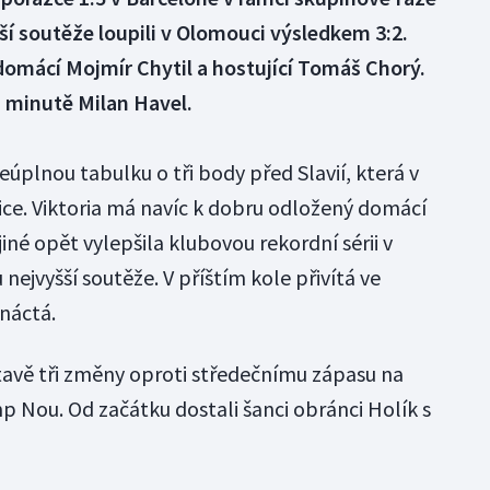
šší soutěže loupili v Olomouci výsledkem 3:2.
domácí Mojmír Chytil a hostující Tomáš Chorý.
8. minutě Milan Havel.
eúplnou tabulku o tři body před Slavií, která v
ice. Viktoria má navíc k dobru odložený domácí
né opět vylepšila klubovou rekordní sérii v
nejvyšší soutěže. V příštím kole přivítá ve
anáctá.
stavě tři změny oproti středečnímu zápasu na
Nou. Od začátku dostali šanci obránci Holík s