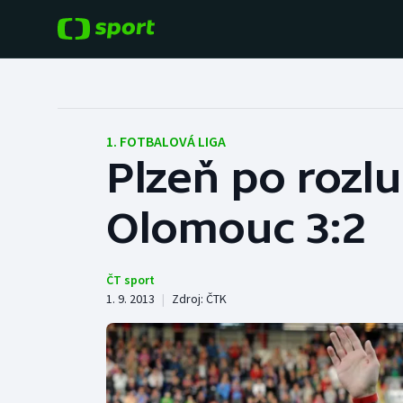
POPULÁRNÍ
DALŠÍ SPORTY
Fotbal
Americký fotbal
1. FOTBALOVÁ LIGA
Plzeň po rozlu
Hokej
Baseball a softbal
Olomouc 3:2
Tenis
Basketbal
Atletika
Biatlon
ČT sport
1. 9. 2013
|
Zdroj:
ČTK
Cyklistika
Boby a skeleton
Box