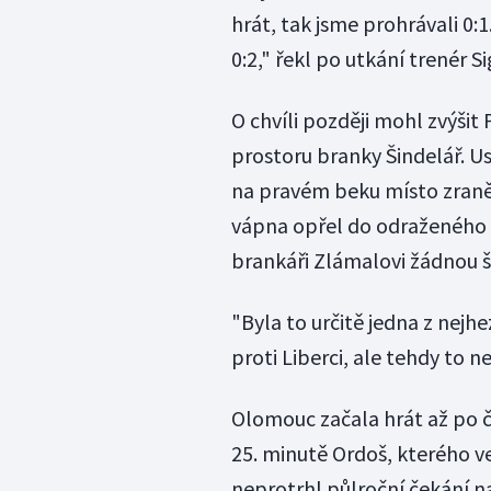
hrát, tak jsme prohrávali 0:
0:2," řekl po utkání trenér 
O chvíli později mohl zvýšit
prostoru branky Šindelář. Us
na pravém beku místo zran
vápna opřel do odraženého
brankáři Zlámalovi žádnou š
"Byla to určitě jedna z nejh
proti Liberci, ale tehdy to n
Olomouc začala hrát až po č
25. minutě Ordoš, kterého v
neprotrhl půlroční čekání na