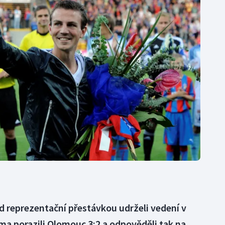
Moderní pětiboj
Triatlon
Motorsport
Veslování
Olympijské hry
Vodní slalom
Parasport
Volejbal
Plavání
Ostatní
Plážový volejbal
ed reprezentační přestávkou udrželi vedení v
oma porazili Olomouc 3:2 a odpověděli tak na