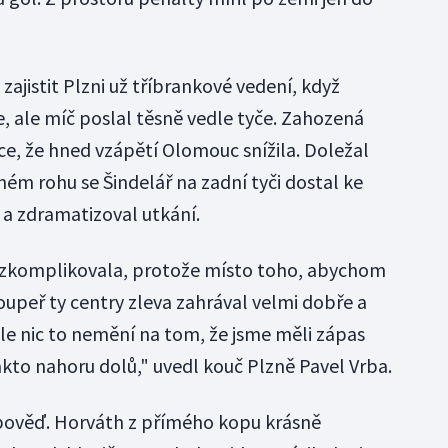
zajistit Plzni už tříbrankové vedení, když
 ale míč poslal těsně vedle tyče. Zahozená
ce, že hned vzápětí Olomouc snížila. Doležal
ném rohu se Šindelář na zadní tyči dostal ke
, a zdramatizoval utkání.
 zkomplikovala, protože místo toho, abychom
 Soupeř ty centry zleva zahrával velmi dobře a
le nic to nemění na tom, že jsme měli zápas
akto nahoru dolů," uvedl kouč Plzně Pavel Vrba.
pověď. Horváth z přímého kopu krásně