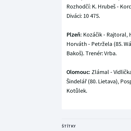
Rozhodčí: K. Hrubeš - Kordu
Diváci: 10 475.
Plzeň:
Kozáčik - Rajtoral,
Horváth - Petržela (85. Wág
Bakoš). Trenér: Vrba.
Olomouc:
Zlámal - Vidlička
Šindelář (80. Lietava), Pos
Kotůlek.
ŠTÍTKY