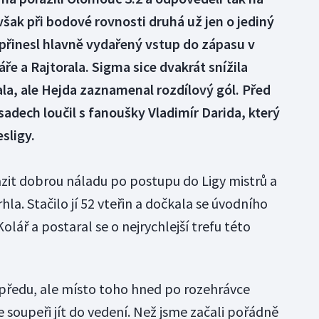
však při bodové rovnosti druhá už jen o jediný
í přinesl hlavně vydařený vstup do zápasu v
ře a Rajtorala. Sigma sice dvakrát snížila
la, ale Hejda zaznamenal rozdílový gól. Před
adech loučil s fanoušky Vladimír Darida, který
sligy.
azit dobrou náladu po postupu do Ligy mistrů a
la. Stačilo jí 52 vteřin a dočkala se úvodního
Kolář a postaral se o nejrychlejší trefu této
opředu, ale místo toho hned po rozehrávce
oupeři jít do vedení. Než jsme začali pořádně