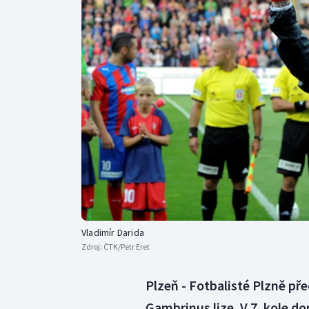
Curling
Dostihy
Florbal
Futsal
Golf
Gymnastika
Vladimír Darida
Zdroj:
ČTK/Petr Eret
Plzeň - Fotbalisté Plzně př
Gambrinus lize. V 7. kole d