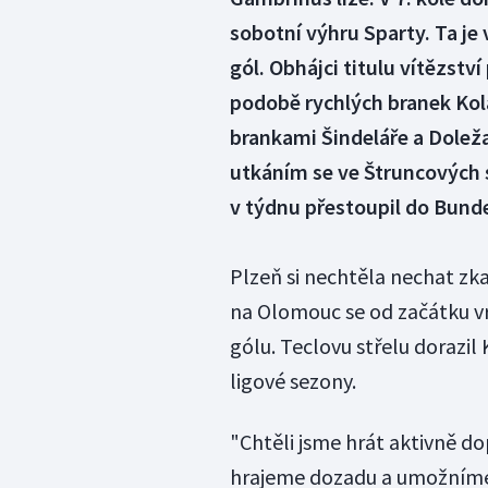
sobotní výhru Sparty. Ta je 
gól. Obhájci titulu vítězstv
podobě rychlých branek Kolá
brankami Šindeláře a Doleža
utkáním se ve Štruncových s
v týdnu přestoupil do Bunde
Plzeň si nechtěla nechat zk
na Olomouc se od začátku vrh
gólu. Teclovu střelu dorazil 
ligové sezony.
"Chtěli jsme hrát aktivně d
hrajeme dozadu a umožníme s