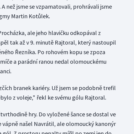
1. A než jsme se vzpamatovali, prohrávali jsme
Sigmy Martin Kotůlek.
 Procházka, ale jeho hlavičku odkopával z
pěl tak až v 9. minutě Rajtoral, který nastoupil
ěného Řezníka. Po rohovém kopu se zpoza
 míče a parádní ranou nedal olomouckému
anci.
ezčích branek kariéry. Už jsem se podobně trefil
ebylo z voleje," řekl ke svému gólu Rajtoral.
tvrthodině hry. Do vyložené šance se dostal ve
e vápně našel Navrátil, ale olomoucký kanonýr
 gól. Z prostoru penalty mířil po zemi jen do