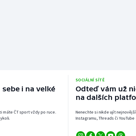
SOCIÁLNÍ SÍTĚ
 sebe i na velké
Odteď vám už nic
na dalších platf
izi máte ČT sport vždy po ruce.
Nenechte si nikde ujít nejnovější
ykoli.
Instagramu, Threads či YouTube 