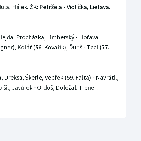
la, Hájek. ŽK: Petržela - Vidlička, Lietava.
 Hejda, Procházka, Limberský - Hořava,
ner), Kolář (56. Kovařík), Ďuriš - Tecl (77.
, Dreksa, Škerle, Vepřek (59. Falta) - Navrátil,
píšil, Javůrek - Ordoš, Doležal. Trenér: