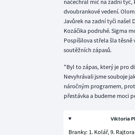
načechral míč na zadní tyč, k
dvoubrankové vedení. Olomou
Javůrek na zadní tyči našel
Kozáčika podruhé. Sigma moh
Pospíšilova střela šla těsně
soutěžních zápasů.
"Byl to zápas, který je pro 
Nevyhrávali jsme souboje jak
náročným programem, proto 
přestávka a budeme moci po
Viktoria P
Branky: 1. Kolář, 9. Rajtora