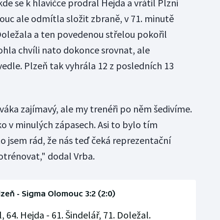
de se k hlavičce prodral Hejda a vrátil Plzni
c ale odmítla složit zbraně, v 71. minutě
 Doležala a ten povedenou střelou pokořil
la chvíli nato dokonce srovnat, ale
 vedle. Plzeň tak vyhrála 12 z posledních 13
diváka zajímavý, ale my trenéři po něm šedivíme.
o v minulých zápasech. Asi to bylo tím
jsem rád, že nás teď čeká reprezentační
trénovat," dodal Vrba.
lzeň - Sigma Olomouc 3:2 (2:0)
l, 64. Hejda - 61. Šindelář, 71. Doležal.