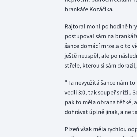
brankáře Kozáčika.
Rajtoral mohl po hodině hry 
postupoval sám na brankáře,
šance domácí mrzela o to ví
ještě neuspěl, ale po násled
střele, kterou si sám dorazil
"Ta nevyužitá šance nám to
vedli 3:0, tak soupeř snížil.
pak to měla obrana těžké, a
dohrávat úplně jinak, a ne t
Plzeň však měla rychlou od