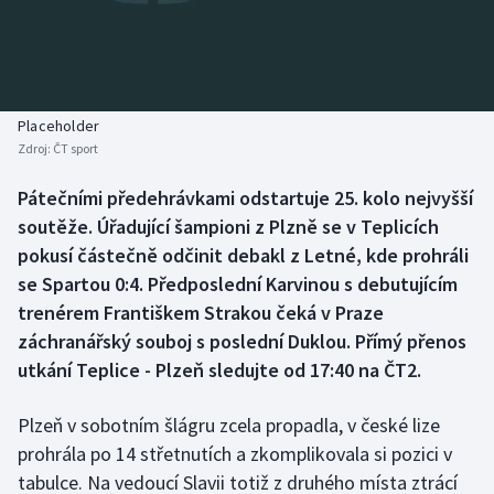
Baseball a softbal
Soutěže
Basketbal
Historické návraty
Biatlon
Aplikace ČT sport
Placeholder
Zdroj:
ČT sport
Boby a skeleton
AZ kvíz
Pátečními předehrávkami odstartuje 25. kolo nejvyšší
soutěže. Úřadující šampioni z Plzně se v Teplicích
Box
pokusí částečně odčinit debakl z Letné, kde prohráli
Curling
se Spartou 0:4. Předposlední Karvinou s debutujícím
trenérem Františkem Strakou čeká v Praze
Dostihy
záchranářský souboj s poslední Duklou. Přímý přenos
utkání Teplice - Plzeň sledujte od 17:40 na ČT2.
Florbal
Plzeň v sobotním šlágru zcela propadla, v české lize
Futsal
prohrála po 14 střetnutích a zkomplikovala si pozici v
tabulce. Na vedoucí Slavii totiž z druhého místa ztrácí
Golf