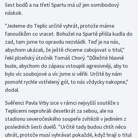
šest bodů a na třetí Spartu má už jen osmibodový
náskok.
Gymnastika
"Jedeme do Teplic určitě vyhrát, protože máme
Házená
fanouškům co vracet. Bohužel na Spartě přišla kudla do
zad, tam jsme to opravdu nezvládli. Teď je na nás,
Jezdectví
abychom ukázali, že ještě chceme zabojovat o titul,"
řekl plzeňský útočník Tomáš Chorý. "Důležité hlavně
Judo
bude, abychom do zápasu vstoupili agresivněji, aby to
bylo víc soubojové a víc jsme si věřili. Určitě by nám
Krasobruslení
pomohl rychle vstřelený gól, to nás vždycky nakopne,"
Lezení
dodal.
Svěřenci Pavla Vrby sice v rámci nejvyšší soutěže s
Lyže a snowboard
Teplicemi neprohráli desetkrát za sebou, ale na
Moderní pětiboj
stadionu severočeského soupeře zvítězili v jediném z
posledních šesti duelů. "Určitě tady budou chtít něco
Motorsport
uhrát, protože musí vyhrávat pokaždé, když hrají o titul