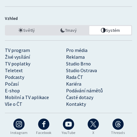
Vzhled
Světlý
Tmavý
Systém
TV program
Pro média
Živé vysílání
Reklama
TV poplatky
Studio Brno
Teletext
Studio Ostrava
Podcasty
Rada ČT
Počasí
Kariéra
E-shop
Podávání námětů
Mobilní a TV aplikace
Časté dotazy
Vše o ČT
Kontakty
Instagram
Facebook
YouTube
X
Threads