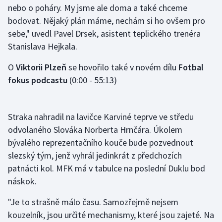
nebo o poháry. My jsme ale doma a také chceme
Olympijské hry
bodovat. Nějaký plán máme, nechám si ho ovšem pro
sebe," uvedl Pavel Drsek, asistent teplického trenéra
Parasport
Stanislava Hejkala.
Plavání
O
Viktorii Plzeň
se hovořilo také v novém dílu
Fotbal
fokus podcastu
(0:00 - 55:13)
Plážový volejbal
Ragby
Straka nahradil na lavičce Karviné teprve ve středu
odvolaného Slováka Norberta Hrnčára. Úkolem
Rychlobruslení
bývalého reprezentačního kouče bude pozvednout
slezský tým, jenž vyhrál jedinkrát z předchozích
Rychlostní kanoistika
patnácti kol. MFK má v tabulce na poslední Duklu bod
náskok.
Short track
"Je to strašně málo času. Samozřejmě nejsem
Sportovní střelba
kouzelník, jsou určité mechanismy, které jsou zajeté. Na