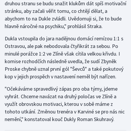
druhou stranu se budu snažit klukům dát spíš motivační
Stolní tenis
stránku, aby začali věřit tomu, co chtějí dělat, a
abychom to na Dukle zvládli. Uvědomuji si, že to bude
Triatlon
hlavně náročné na psychiku," prohlásil Straka.
Veslování
Dukla vstoupila do jara nadějnou domácí remízou 1:1 s
Ostravou, ale pak nebodovala čtyřikrát za sebou. Po
Vodní slalom
minulé porážce 1:2 ve Zlíně však cítila velkou křivdu. I
Volejbal
komise rozhodčích následně uvedla, že sudí Zbyněk
Proske chybně uznal první gól "Ševců" a také pokutový
Ostatní
kop v jejich prospěch v nastavení neměl být nařízen.
"Očekáváme spravedlivý zápas pro oba týmy, jdeme
vyhrát. Chceme navázat na druhý poločas ve Zlíně a
využít obrovskou motivaci, kterou v sobě máme z
tohoto utkání. Změnou trenéra v Karviné se pro nás nic
nemění," konstatoval kouč Dukly Roman Skuhravý.