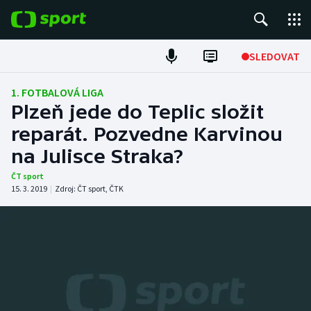
POPULÁRNÍ
SLEDOVAT
Fotbal
1. FOTBALOVÁ LIGA
Plzeň jede do Teplic složit
Hokej
reparát. Pozvedne Karvinou
na Julisce Straka?
Tenis
ČT sport
Atletika
15. 3. 2019
|
Zdroj:
ČT sport
,
ČTK
Cyklistika
DALŠÍ SPORTY
Americký fotbal
NEPŘEHLÉDNĚTE