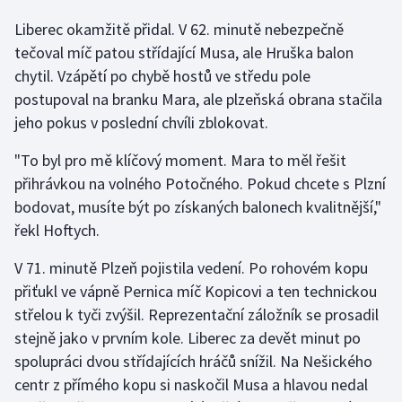
Liberec okamžitě přidal. V 62. minutě nebezpečně
tečoval míč patou střídající Musa, ale Hruška balon
chytil. Vzápětí po chybě hostů ve středu pole
postupoval na branku Mara, ale plzeňská obrana stačila
jeho pokus v poslední chvíli zblokovat.
"To byl pro mě klíčový moment. Mara to měl řešit
přihrávkou na volného Potočného. Pokud chcete s Plzní
bodovat, musíte být po získaných balonech kvalitnější,"
řekl Hoftych.
V 71. minutě Plzeň pojistila vedení. Po rohovém kopu
přiťukl ve vápně Pernica míč Kopicovi a ten technickou
střelou k tyči zvýšil. Reprezentační záložník se prosadil
stejně jako v prvním kole. Liberec za devět minut po
spolupráci dvou střídajících hráčů snížil. Na Nešického
centr z přímého kopu si naskočil Musa a hlavou nedal