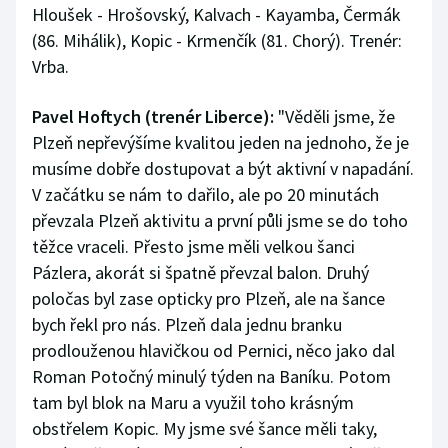
Hloušek - Hrošovský, Kalvach - Kayamba, Čermák
(86. Mihálik), Kopic - Krmenčík (81. Chorý). Trenér:
Vrba.
Pavel Hoftych (trenér Liberce):
"Věděli jsme, že
Plzeň nepřevýšíme kvalitou jeden na jednoho, že je
musíme dobře dostupovat a být aktivní v napadání.
V začátku se nám to dařilo, ale po 20 minutách
převzala Plzeň aktivitu a první půli jsme se do toho
těžce vraceli. Přesto jsme měli velkou šanci
Pázlera, akorát si špatně převzal balon. Druhý
poločas byl zase opticky pro Plzeň, ale na šance
bych řekl pro nás. Plzeň dala jednu branku
prodlouženou hlavičkou od Pernici, něco jako dal
Roman Potočný minulý týden na Baníku. Potom
tam byl blok na Maru a využil toho krásným
obstřelem Kopic. My jsme své šance měli taky,