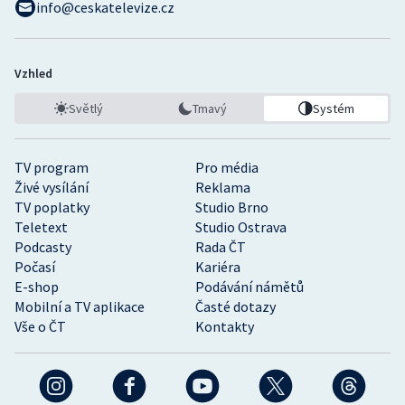
info@ceskatelevize.cz
Vzhled
Světlý
Tmavý
Systém
TV program
Pro média
Živé vysílání
Reklama
TV poplatky
Studio Brno
Teletext
Studio Ostrava
Podcasty
Rada ČT
Počasí
Kariéra
E-shop
Podávání námětů
Mobilní a TV aplikace
Časté dotazy
Vše o ČT
Kontakty