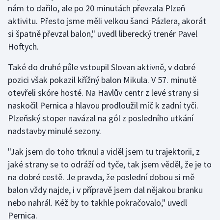
Stolní tenis
nám to dařilo, ale po 20 minutách převzala Plzeň
aktivitu. Přesto jsme měli velkou šanci Pázlera, akorát
Triatlon
si špatně převzal balon," uvedl liberecký trenér Pavel
Hoftych.
Veslování
Také do druhé půle vstoupil Slovan aktivně, v dobré
Vodní slalom
pozici však pokazil křížný balon Mikula. V 57. minutě
otevřeli skóre hosté. Na Havlův centr z levé strany si
Volejbal
naskočil Pernica a hlavou prodloužil míč k zadní tyči.
Plzeňský stoper navázal na gól z posledního utkání
Ostatní
nadstavby minulé sezony.
"Jak jsem do toho trknul a viděl jsem tu trajektorii, z
jaké strany se to odráží od tyče, tak jsem věděl, že je to
na dobré cestě. Je pravda, že poslední dobou si mě
balon vždy najde, i v přípravě jsem dal nějakou branku
nebo nahrál. Kéž by to takhle pokračovalo," uvedl
Pernica.