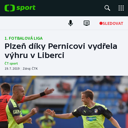
POPULÁRNÍ
SLEDOVAT
Fotbal
1. FOTBALOVÁ LIGA
Plzeň díky Pernicovi vydřela
Hokej
výhru v Liberci
Tenis
ČT sport
19. 7. 2019
|
Zdroj:
ČTK
Atletika
Cyklistika
DALŠÍ SPORTY
Americký fotbal
NEPŘEHLÉDNĚTE