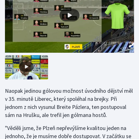
Olympijské hry
Parasport
Plavání
Plážový volejbal
Ragby
Rychlobruslení
Naopak jedinou gólovou možnost úvodního dějství měl
v 35. minutě Liberec, který spoléhal na brejky. Při
Rychlostní kanoistika
jednom z nich vysunul Breite Pázlera, ten postupoval
Short track
sám na Hrušku, ale trefil jen gólmana hostů.
"Věděli jsme, že Plzeň nepřevýšíme kvalitou jeden na
Sportovní střelba
jednoho, že je musíme dobře dostupovat. V začátku se