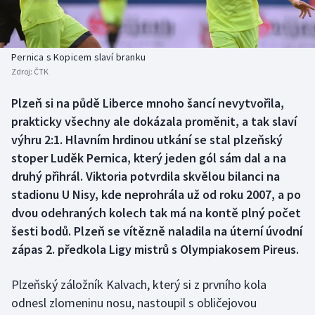
Baseball a softbal
Soutěže
Basketbal
Historické návraty
Pernica s Kopicem slaví branku
Zdroj:
ČTK
Biatlon
Aplikace ČT sport
Plzeň si na půdě Liberce mnoho šancí nevytvořila,
Boby a skeleton
AZ kvíz
prakticky všechny ale dokázala proměnit, a tak slaví
výhru 2:1. Hlavním hrdinou utkání se stal plzeňský
Box
stoper Luděk Pernica, který jeden gól sám dal a na
druhý přihrál. Viktoria potvrdila skvělou bilanci na
Curling
stadionu U Nisy, kde neprohrála už od roku 2007, a po
dvou odehraných kolech tak má na kontě plný počet
Dostihy
šesti bodů. Plzeň se vítězně naladila na úterní úvodní
Florbal
zápas 2. předkola Ligy mistrů s Olympiakosem Pireus.
Futsal
Plzeňský záložník Kalvach, který si z prvního kola
odnesl zlomeninu nosu, nastoupil s obličejovou
Golf