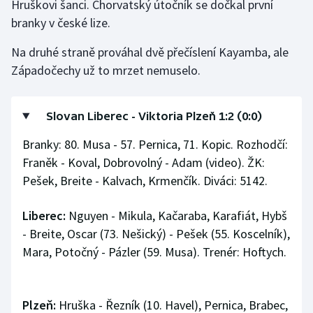
Hruškovi šanci. Chorvatský útočník se dočkal první
branky v české lize.
Na druhé straně prováhal dvě přečíslení Kayamba, ale
Západočechy už to mrzet nemuselo.
Slovan Liberec - Viktoria Plzeň 1:2 (0:0)
Branky: 80. Musa - 57. Pernica, 71. Kopic. Rozhodčí:
Franěk - Koval, Dobrovolný - Adam (video). ŽK:
Pešek, Breite - Kalvach, Krmenčík. Diváci: 5142.
Liberec:
Nguyen - Mikula, Kačaraba, Karafiát, Hybš
- Breite, Oscar (73. Nešický) - Pešek (55. Koscelník),
Mara, Potočný - Pázler (59. Musa). Trenér: Hoftych.
Plzeň:
Hruška - Řezník (10. Havel), Pernica, Brabec,