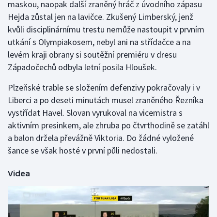
maskou, naopak další zraněný hráč z úvodního zápasu
Hejda zůstal jen na lavičce. Zkušený Limberský, jenž
Gymnastika
kvůli disciplinárnímu trestu nemůže nastoupit v prvním
utkání s Olympiakosem, nebyl ani na střídačce a na
Házená
levém kraji obrany si soutěžní premiéru v dresu
Západočechů odbyla letní posila Hloušek.
Jezdectví
Plzeňské trable se složením defenzivy pokračovaly i v
Judo
Liberci a po deseti minutách musel zraněného Řezníka
vystřídat Havel. Slovan vyrukoval na vicemistra s
Krasobruslení
aktivním presinkem, ale zhruba po čtvrthodině se zatáhl
a balon držela převážně Viktoria. Do žádné vyložené
Lezení
šance se však hosté v první půli nedostali.
Lyže a snowboard
Videa
Moderní pětiboj
Motorsport