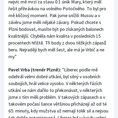
nejvíc mě mrzí za stavu 0:1 únik Mary, který měl
řešit přihrávkou na volného Potočného. To byl pro
mě klíčový moment. Pak jsme snížili Musou a v
závěru jsme měli nějaké závary. Pokud chcete s
Plzní bodovat, musíte být po získaných balonech
kvalitnější. Chyběla nám kvalita v posledních 15
procentech hřiště. Tři body z dvou těžkých zápasů
beru. Nejraději bych měl šest, ale má je Vrbič a ne
my."
Pavel Vrba (trenér Plzně):
"Liberec podle mě
odehrál velmi dobré utkání, byl silný v osobních
soubojích, hrál velice vysoko. V některých fázích
utkání se nám dařilo to překonávat, v některých
jsme s tím měli problém. V takových zápasech a v
takovém počasí šance většinou přicházejí až od té
65. minuty, kdy mužstva už nemají tolik sil a nejsou
tak dobře organizovaná. Liberec byl v úvodu velmi