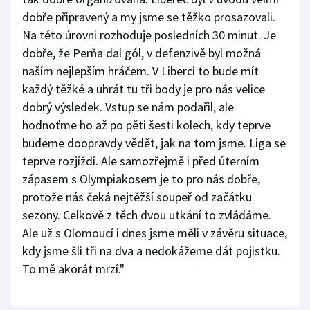
dobře připravený a my jsme se těžko prosazovali.
Na této úrovni rozhoduje posledních 30 minut. Je
dobře, že Perňa dal gól, v defenzivě byl možná
naším nejlepším hráčem. V Liberci to bude mít
každý těžké a uhrát tu tři body je pro nás velice
dobrý výsledek. Vstup se nám podařil, ale
hodnoťme ho až po pěti šesti kolech, kdy teprve
budeme doopravdy vědět, jak na tom jsme. Liga se
teprve rozjíždí. Ale samozřejmě i před úterním
zápasem s Olympiakosem je to pro nás dobře,
protože nás čeká nejtěžší soupeř od začátku
sezony. Celkově z těch dvou utkání to zvládáme.
Ale už s Olomoucí i dnes jsme měli v závěru situace,
kdy jsme šli tři na dva a nedokážeme dát pojistku.
To mě akorát mrzí."