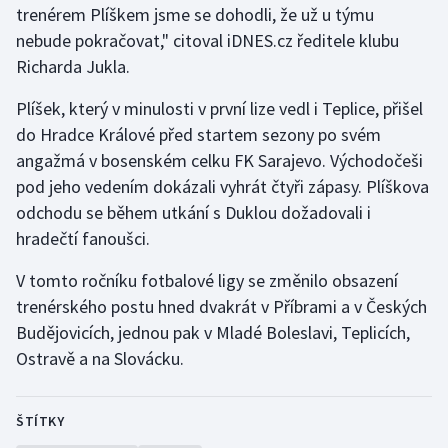
trenérem Plíškem jsme se dohodli, že už u týmu
nebude pokračovat," citoval iDNES.cz ředitele klubu
Gymnastika
Richarda Jukla.
Házená
Plíšek, který v minulosti v první lize vedl i Teplice, přišel
do Hradce Králové před startem sezony po svém
Jezdectví
angažmá v bosenském celku FK Sarajevo. Východočeši
pod jeho vedením dokázali vyhrát čtyři zápasy. Plíškova
Judo
odchodu se během utkání s Duklou dožadovali i
hradečtí fanoušci.
Krasobruslení
V tomto ročníku fotbalové ligy se změnilo obsazení
Lezení
trenérského postu hned dvakrát v Příbrami a v Českých
Budějovicích, jednou pak v Mladé Boleslavi, Teplicích,
Lyže a snowboard
Ostravě a na Slovácku.
Moderní pětiboj
ŠTÍTKY
Motorsport