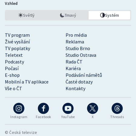
Vzhled
Světlý
Tmavý
Systém
TV program
Pro média
Živé vysílání
Reklama
TV poplatky
Studio Brno
Teletext
Studio Ostrava
Podcasty
Rada ČT
Počasí
Kariéra
E-shop
Podávání námětů
Mobilní a TV aplikace
Časté dotazy
Vše o ČT
Kontakty
Instagram
Facebook
YouTube
X
Threads
© Česká televize