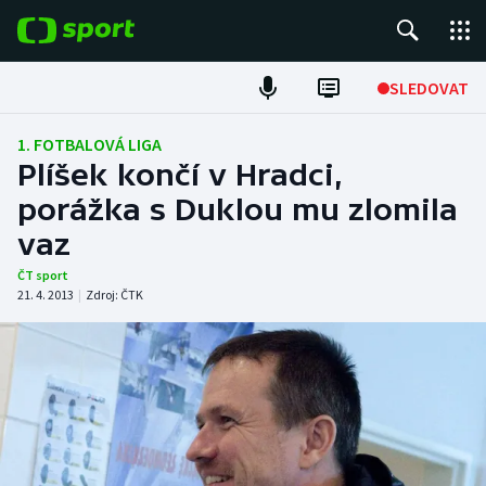
POPULÁRNÍ
SLEDOVAT
Fotbal
1. FOTBALOVÁ LIGA
Plíšek končí v Hradci,
Hokej
porážka s Duklou mu zlomila
vaz
Tenis
ČT sport
Atletika
21. 4. 2013
|
Zdroj:
ČTK
Cyklistika
DALŠÍ SPORTY
Americký fotbal
NEPŘEHLÉDNĚTE