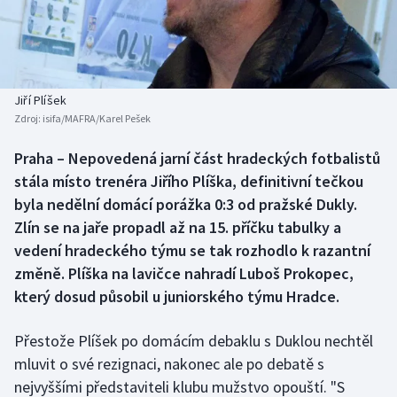
Baseball a softbal
Soutěže
Basketbal
Historické návraty
Biatlon
Aplikace ČT sport
Jiří Plíšek
Zdroj:
isifa/MAFRA/Karel Pešek
Boby a skeleton
AZ kvíz
Praha – Nepovedená jarní část hradeckých fotbalistů
stála místo trenéra Jiřího Plíška, definitivní tečkou
Box
byla nedělní domácí porážka 0:3 od pražské Dukly.
Curling
Zlín se na jaře propadl až na 15. příčku tabulky a
vedení hradeckého týmu se tak rozhodlo k razantní
Dostihy
změně. Plíška na lavičce nahradí Luboš Prokopec,
který dosud působil u juniorského týmu Hradce.
Florbal
Přestože Plíšek po domácím debaklu s Duklou nechtěl
Futsal
mluvit o své rezignaci, nakonec ale po debatě s
nejvyššími představiteli klubu mužstvo opouští. "S
Golf