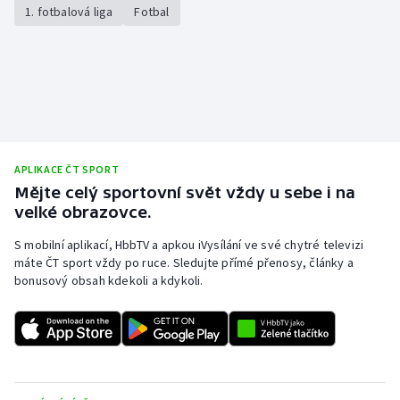
1. fotbalová liga
Fotbal
Olympijské hry
Parasport
Plavání
Plážový volejbal
APLIKACE ČT SPORT
Mějte celý sportovní svět vždy u sebe i na
Ragby
velké obrazovce.
Rychlobruslení
S mobilní aplikací, HbbTV a apkou iVysílání ve své chytré televizi
máte ČT sport vždy po ruce. Sledujte přímé přenosy, články a
bonusový obsah kdekoli a kdykoli.
Rychlostní kanoistika
Short track
Sportovní střelba