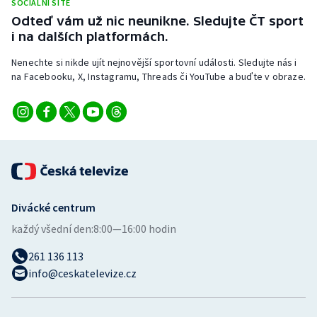
SOCIÁLNÍ SÍTĚ
Stolní tenis
Odteď vám už nic neunikne. Sledujte ČT sport
i na dalších platformách.
Triatlon
Nenechte si nikde ujít nejnovější sportovní události. Sledujte nás i
na Facebooku, X, Instagramu, Threads či YouTube a buďte v obraze.
Veslování
Vodní slalom
Volejbal
Ostatní
Divácké centrum
každý všední den:
8:00—16:00 hodin
261 136 113
info@ceskatelevize.cz