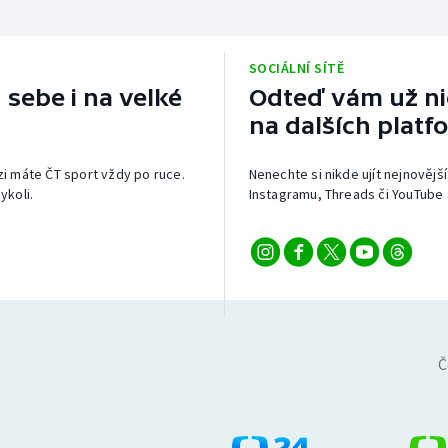
SOCIÁLNÍ SÍTĚ
 sebe i na velké
Odteď vám už nic
na dalších platf
izi máte ČT sport vždy po ruce.
Nenechte si nikde ujít nejnovější
ykoli.
Instagramu, Threads či YouTube 
Č