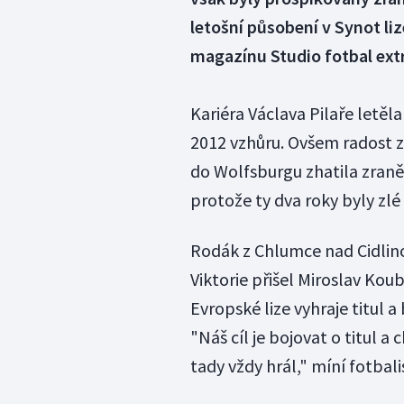
letošní působení v Synot liz
magazínu Studio fotbal extr
Kariéra Václava Pilaře letě
2012 vzhůru. Ovšem radost 
do Wolfsburgu zhatila zraněn
protože ty dva roky byly zlé p
Rodák z Chlumce nad Cidlino
Viktorie přišel Miroslav Koub
Evropské lize vyhraje titul
"Náš cíl je bojovat o titul a 
tady vždy hrál," míní fotbali