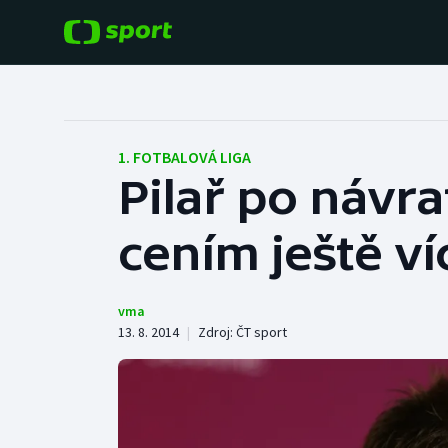
POPULÁRNÍ
DALŠÍ SPORTY
Fotbal
Americký fotbal
1. FOTBALOVÁ LIGA
Pilař po návra
Hokej
Baseball a softbal
cením ještě ví
Tenis
Basketbal
Atletika
Biatlon
vma
13. 8. 2014
|
Zdroj:
ČT sport
Cyklistika
Boby a skeleton
Box