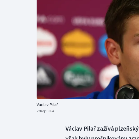
Curling
Dostihy
Florbal
Futsal
Golf
Gymnastika
Václav Pilař
Zdroj:
ISIFA
Václav Pilař zažívá plzeňský
však byly prošpikovány zraně