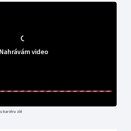
Nahrávám video
u kariéru zlé