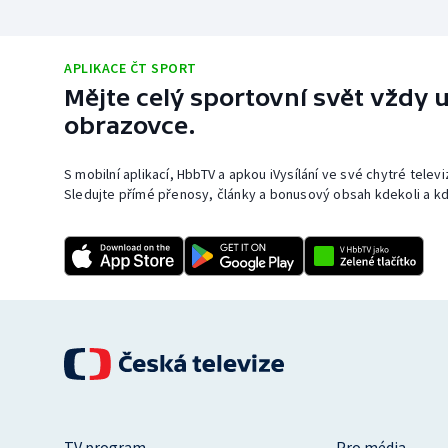
APLIKACE ČT SPORT
Mějte celý sportovní svět vždy u
obrazovce.
S mobilní aplikací, HbbTV a apkou iVysílání ve své chytré telev
Sledujte přímé přenosy, články a bonusový obsah kdekoli a kd
TV program
Pro média