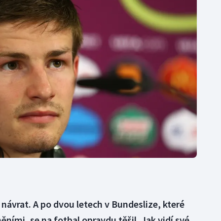
Moderní pětiboj
Triatlon
Motorsport
Veslování
Olympijské hry
Vodní slalom
Parasport
Volejbal
Plavání
Ostatní
Plážový volejbal
 návrat. A po dvou letech v Bundeslize, které
ními, se na fotbal opravdu těšil. Jak vidí své