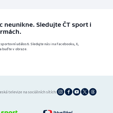
 neunikne. Sledujte ČT sport i
ormách.
 sportovní události. Sledujte nás i na Facebooku, X,
a buďte v obraze.
eská televize na sociálních sítích: