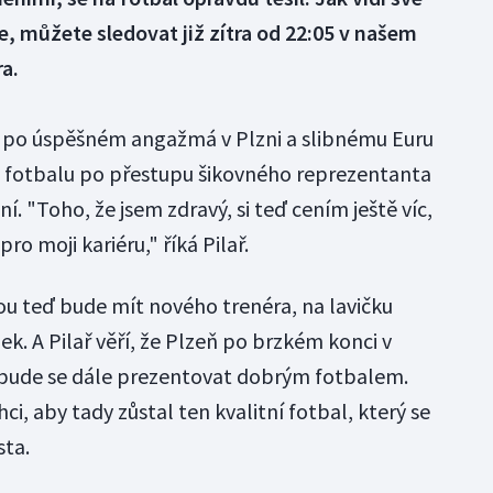
e, můžete sledovat již zítra od 22:05 v našem
a.
la po úspěšném angažmá v Plzni a slibnému Euru
z fotbalu po přestupu šikovného reprezentanta
í. "Toho, že jsem zdravý, si teď cením ještě víc,
ro moji kariéru," říká Pilař.
u teď bude mít nového trenéra, na lavičku
ek. A Pilař věří, že Plzeň po brzkém konci v
 a bude se dále prezentovat dobrým fotbalem.
chci, aby tady zůstal ten kvalitní fotbal, který se
sta.