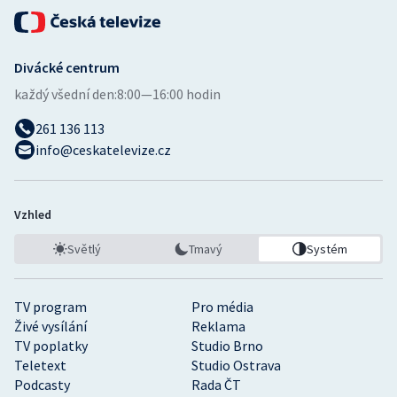
Divácké centrum
každý všední den:
8:00—16:00 hodin
261 136 113
info@ceskatelevize.cz
Vzhled
Světlý
Tmavý
Systém
TV program
Pro média
Živé vysílání
Reklama
TV poplatky
Studio Brno
Teletext
Studio Ostrava
Podcasty
Rada ČT