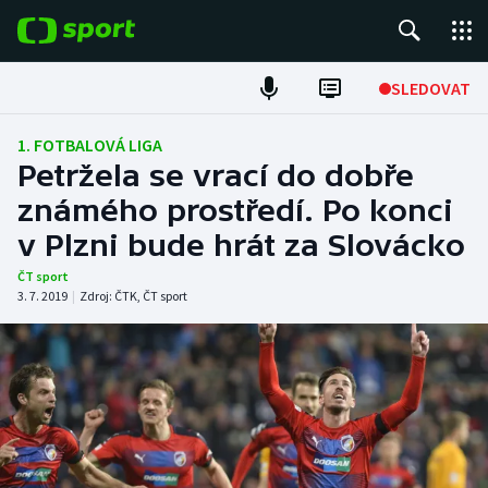
POPULÁRNÍ
SLEDOVAT
Fotbal
1. FOTBALOVÁ LIGA
Petržela se vrací do dobře
Hokej
známého prostředí. Po konci
v Plzni bude hrát za Slovácko
Tenis
ČT sport
Atletika
3. 7. 2019
|
Zdroj:
ČTK
,
ČT sport
Cyklistika
DALŠÍ SPORTY
Americký fotbal
NEPŘEHLÉDNĚTE