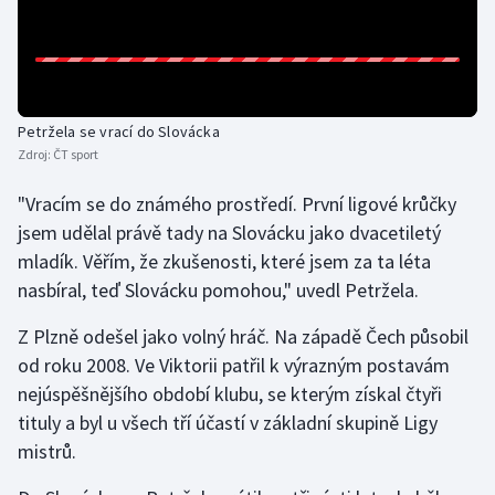
Gymnastika
Házená
Petržela se vrací do Slovácka
Jezdectví
Zdroj:
ČT sport
"Vracím se do známého prostředí. První ligové krůčky
Judo
jsem udělal právě tady na Slovácku jako dvacetiletý
mladík. Věřím, že zkušenosti, které jsem za ta léta
Krasobruslení
nasbíral, teď Slovácku pomohou," uvedl Petržela.
Lezení
Z Plzně odešel jako volný hráč. Na západě Čech působil
od roku 2008. Ve Viktorii patřil k výrazným postavám
Lyže a snowboard
nejúspěšnějšího období klubu, se kterým získal čtyři
tituly a byl u všech tří účastí v základní skupině Ligy
Moderní pětiboj
mistrů.
Motorsport