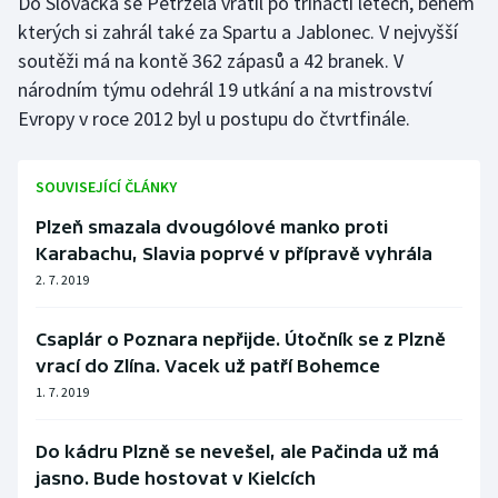
Do Slovácka se Petržela vrátil po třinácti letech, během
kterých si zahrál také za Spartu a Jablonec. V nejvyšší
Olympijské hry
soutěži má na kontě 362 zápasů a 42 branek. V
Parasport
národním týmu odehrál 19 utkání a na mistrovství
Evropy v roce 2012 byl u postupu do čtvrtfinále.
Plavání
SOUVISEJÍCÍ ČLÁNKY
Plážový volejbal
Plzeň smazala dvougólové manko proti
Ragby
Karabachu, Slavia poprvé v přípravě vyhrála
2. 7. 2019
Rychlobruslení
Csaplár o Poznara nepřijde. Útočník se z Plzně
Rychlostní kanoistika
vrací do Zlína. Vacek už patří Bohemce
1. 7. 2019
Short track
Do kádru Plzně se nevešel, ale Pačinda už má
Sportovní střelba
jasno. Bude hostovat v Kielcích