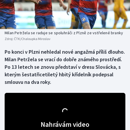
Baseball a softbal
Soutěže
Basketbal
Historické návraty
Biatlon
Aplikace ČT sport
Milan Petržela se raduje se spoluhráči z Plzně ze vstřelené branky
Zdroj:
ČTK/Chaloupka Miroslav
Boby a skeleton
AZ kvíz
Po konci v Plzni nehledal nové angažmá příliš dlouho.
Milan Petržela se vrací do dobře známého prostředí.
Box
Po 13 letech se znovu představí v dresu Slovácka, s
Curling
kterým šestatřicetiletý hbitý křídelník podepsal
smlouvu na dva roky.
Dostihy
Florbal
Futsal
Nahrávám video
Golf