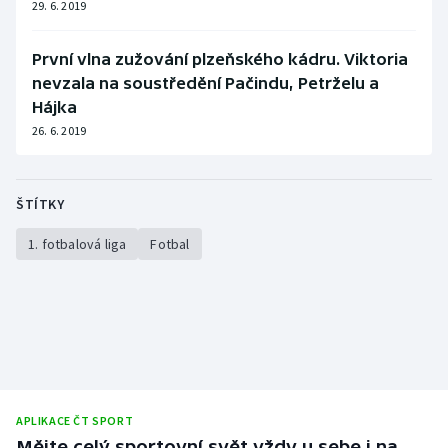
29. 6. 2019
Stolní tenis
První vlna zužování plzeňského kádru. Viktoria
Triatlon
nevzala na soustředění Pačindu, Petrželu a
Hájka
Veslování
26. 6. 2019
Vodní slalom
ŠTÍTKY
Volejbal
1. fotbalová liga
Fotbal
Ostatní
APLIKACE ČT SPORT
Mějte celý sportovní svět vždy u sebe i na