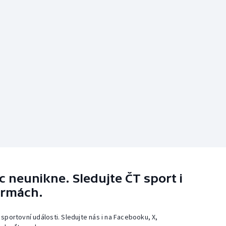
 neunikne. Sledujte ČT sport i
ormách.
 sportovní události. Sledujte nás i na Facebooku, X,