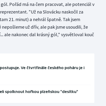
t gól. Pořád má na čem pracovat, ale potenciál v
 reprezentant. "Už na Slovácku naskočil za
am 21. minut) a nehrál špatně. Tak jsem
tě nepošleme už dřív, ale pak jsme usoudili, že
.. ale nakonec dal krásný gól," vysvětloval kouč
 postupuje. Ve čtvrtfinále českého poháru je i
li spolknout hořkou plzeňskou "desítku"