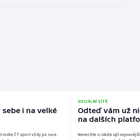
SOCIÁLNÍ SÍTĚ
 sebe i na velké
Odteď vám už nic
na dalších platf
izi máte ČT sport vždy po ruce.
Nenechte si nikde ujít nejnovější