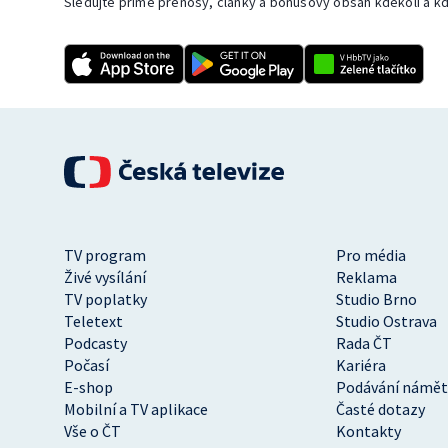
Sledujte přímé přenosy, články a bonusový obsah kdekoli a kd
TV program
Pro média
Živé vysílání
Reklama
TV poplatky
Studio Brno
Teletext
Studio Ostrava
Podcasty
Rada ČT
Počasí
Kariéra
E-shop
Podávání námět
Mobilní a TV aplikace
Časté dotazy
Vše o ČT
Kontakty