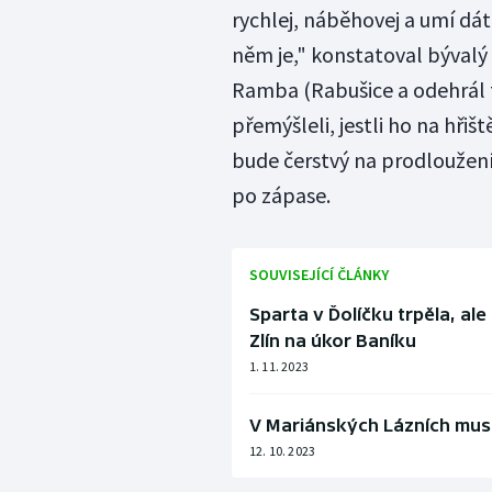
rychlej, náběhovej a umí dá
něm je," konstatoval bývalý
Ramba (Rabušice a odehrál t
přemýšleli, jestli ho na hřiš
bude čerstvý na prodloužení.
po zápase.
SOUVISEJÍCÍ ČLÁNKY
Sparta v Ďolíčku trpěla, ale
Zlín na úkor Baníku
1. 11. 2023
V Mariánských Lázních muse
12. 10. 2023