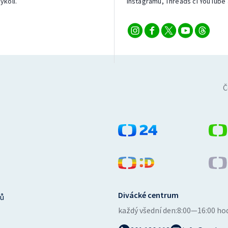
ykoli.
Instagramu, Threads či YouTube 
Č
Divácké centrum
ů
každý všední den:
8:00—16:00 ho