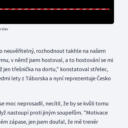
eslav
 to neuvěřitelný, rozhodnout takhle na našem
ýmu, v němž jsem hostoval, a to hostování se mi
ž jen třešnička na dortu," konstatoval střelec,
sedmi lety z Táborska a nyní reprezentuje Česko
se moc neprosadil, necítil, že by se kvůli tomu
když nastoupí proti jiným soupeřům. "Motivace
ném zápase, jen jsem doufal, že mě trenér