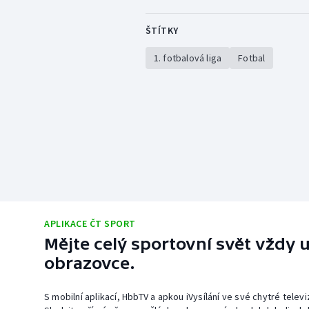
ŠTÍTKY
1. fotbalová liga
Fotbal
APLIKACE ČT SPORT
Mějte celý sportovní svět vždy u
obrazovce.
S mobilní aplikací, HbbTV a apkou iVysílání ve své chytré telev