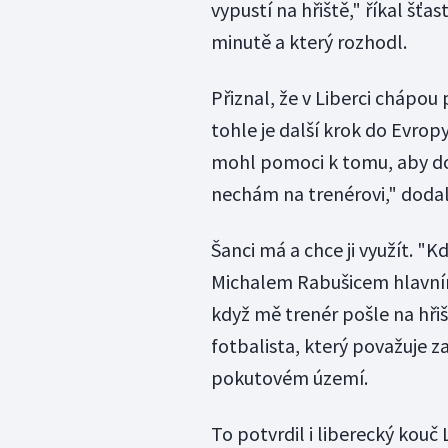
vypustí na hřiště," říkal šťa
minutě a který rozhodl.
Přiznal, že v Liberci chápou
tohle je další krok do Evrop
mohl pomoci k tomu, aby dos
nechám na trenérovi," dodal
Šanci má a chce ji využít. "K
Michalem Rabušicem hlavním
když mě trenér pošle na hřiš
fotbalista, který považuje z
pokutovém území.
To potvrdil i liberecký kouč