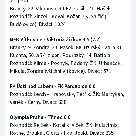
2:1 (1:0)
Branky: 32. Vlkanova, 90.+2 Plašil - 71. Hašek.
Rozhodčí: Ginzel - Koval, Kožár. ŽK: Sajčič (Č.
Budějovice). Diváci: 1024.
MFK Vítkovice - Viktoria Žižkov 3:5 (2:2)
Branky: 9. Žondra, 33. Pašek, 88. Bzirský - 24. a 81.
Kuchta, 50. a 74. z pen. Podrazký, 44. Batioja.
Rozhodčí: Klíma - Pochylý, Podaný. ŽK: Urbančok,
Mikula, Žondra (všichni Vítkovice). Diváci: 571.
FK Ústí nad Labem - FK Pardubice 0:0
Rozhodčí: Lerch - Hrabovský, Petřík. ŽK: Martykán,
Vaněk - Černý. Diváci: 638.
Olympia Praha - Třinec 0:0
Rozhodčí: Rejžek - Kotalík, Vlček. ŽK: Mulazimis,
Rothe, Broukal, Giditz - Ilko, Joukl. Diváci: 235.