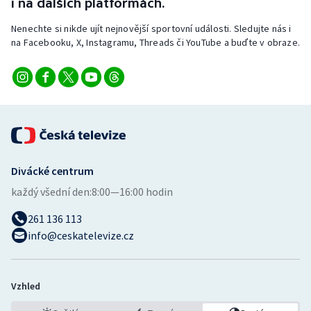
i na dalších platformách.
Nenechte si nikde ujít nejnovější sportovní události. Sledujte nás i
na Facebooku, X, Instagramu, Threads či YouTube a buďte v obraze.
Divácké centrum
každý všední den:
8:00—16:00 hodin
261 136 113
info@ceskatelevize.cz
Vzhled