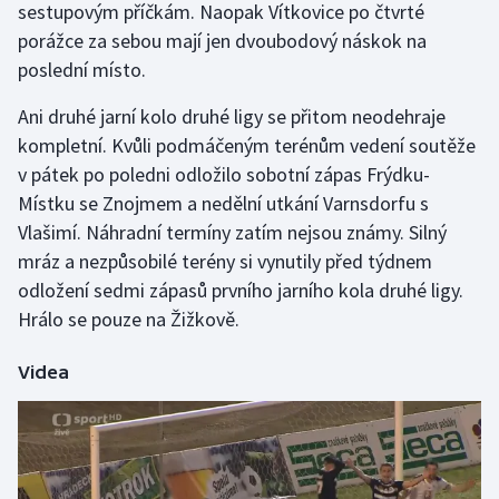
sestupovým příčkám. Naopak Vítkovice po čtvrté
Stolní tenis
porážce za sebou mají jen dvoubodový náskok na
poslední místo.
Triatlon
Ani druhé jarní kolo druhé ligy se přitom neodehraje
Veslování
kompletní. Kvůli podmáčeným terénům vedení soutěže
v pátek po poledni odložilo sobotní zápas Frýdku-
Vodní slalom
Místku se Znojmem a nedělní utkání Varnsdorfu s
Volejbal
Vlašimí. Náhradní termíny zatím nejsou známy. Silný
mráz a nezpůsobilé terény si vynutily před týdnem
Ostatní
odložení sedmi zápasů prvního jarního kola druhé ligy.
Hrálo se pouze na Žižkově.
Videa