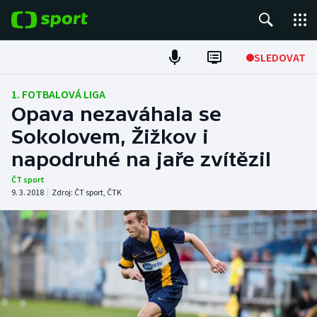
POPULÁRNÍ
SLEDOVAT
Fotbal
1. FOTBALOVÁ LIGA
Opava nezaváhala se
Hokej
Sokolovem, Žižkov i
napodruhé na jaře zvítězil
Tenis
ČT sport
Atletika
9. 3. 2018
|
Zdroj:
ČT sport
,
ČTK
Cyklistika
DALŠÍ SPORTY
Americký fotbal
NEPŘEHLÉDNĚTE