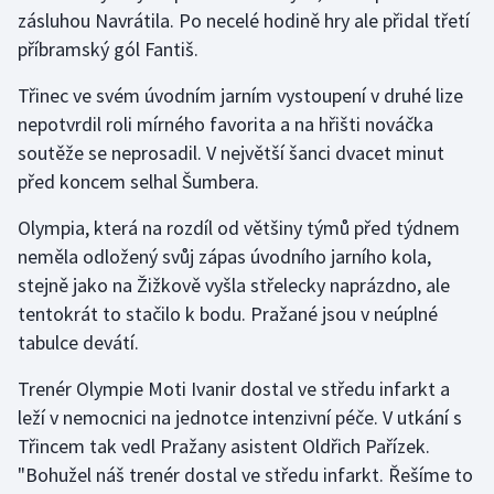
zásluhou Navrátila. Po necelé hodině hry ale přidal třetí
příbramský gól Fantiš.
Třinec ve svém úvodním jarním vystoupení v druhé lize
nepotvrdil roli mírného favorita a na hřišti nováčka
soutěže se neprosadil. V největší šanci dvacet minut
před koncem selhal Šumbera.
Olympia, která na rozdíl od většiny týmů před týdnem
neměla odložený svůj zápas úvodního jarního kola,
stejně jako na Žižkově vyšla střelecky naprázdno, ale
tentokrát to stačilo k bodu. Pražané jsou v neúplné
tabulce devátí.
Trenér Olympie Moti Ivanir dostal ve středu infarkt a
leží v nemocnici na jednotce intenzivní péče. V utkání s
Třincem tak vedl Pražany asistent Oldřich Pařízek.
"Bohužel náš trenér dostal ve středu infarkt. Řešíme to