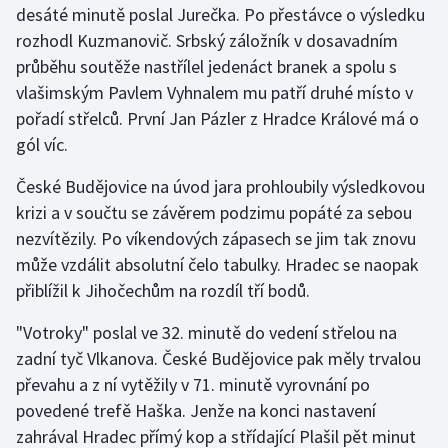
desáté minutě poslal Jurečka. Po přestávce o výsledku
rozhodl Kuzmanovič. Srbský záložník v dosavadním
Gymnastika
průběhu soutěže nastřílel jedenáct branek a spolu s
vlašimským Pavlem Vyhnalem mu patří druhé místo v
Házená
pořadí střelců. První Jan Pázler z Hradce Králové má o
Jezdectví
gól víc.
České Budějovice na úvod jara prohloubily výsledkovou
Judo
krizi a v součtu se závěrem podzimu popáté za sebou
nezvítězily. Po víkendových zápasech se jim tak znovu
Krasobruslení
může vzdálit absolutní čelo tabulky. Hradec se naopak
Lezení
přiblížil k Jihočechům na rozdíl tří bodů.
"Votroky" poslal ve 32. minutě do vedení střelou na
Lyže a snowboard
zadní tyč Vlkanova. České Budějovice pak měly trvalou
Moderní pětiboj
převahu a z ní vytěžily v 71. minutě vyrovnání po
povedené trefě Haška. Jenže na konci nastavení
Motorsport
zahrával Hradec přímý kop a střídající Plašil pět minut