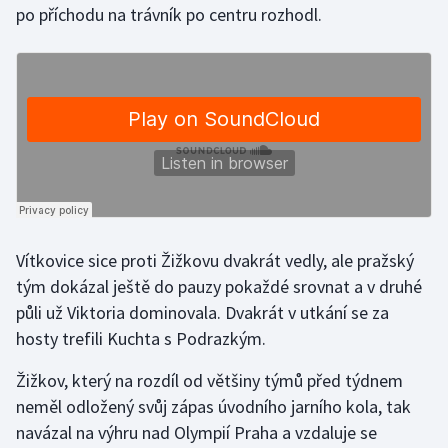
po příchodu na trávník po centru rozhodl.
Olympijské hry
Parasport
Plavání
Plážový volejbal
Ragby
Vítkovice sice proti Žižkovu dvakrát vedly, ale pražský
Rychlobruslení
tým dokázal ještě do pauzy pokaždé srovnat a v druhé
půli už Viktoria dominovala. Dvakrát v utkání se za
Rychlostní kanoistika
hosty trefili Kuchta s Podrazkým.
Short track
Žižkov, který na rozdíl od většiny týmů před týdnem
neměl odložený svůj zápas úvodního jarního kola, tak
Sportovní střelba
navázal na výhru nad Olympií Praha a vzdaluje se