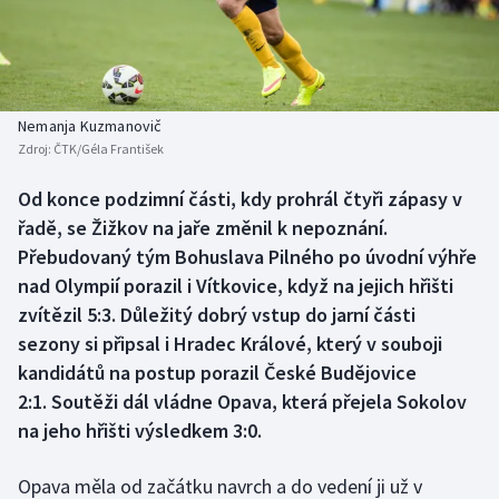
Baseball a softbal
Soutěže
Basketbal
Historické návraty
Biatlon
Aplikace ČT sport
Nemanja Kuzmanovič
Zdroj:
ČTK/Géla František
Boby a skeleton
AZ kvíz
Od konce podzimní části, kdy prohrál čtyři zápasy v
řadě, se Žižkov na jaře změnil k nepoznání.
Box
Přebudovaný tým Bohuslava Pilného po úvodní výhře
Curling
nad Olympií porazil i Vítkovice, když na jejich hřišti
zvítězil 5:3. Důležitý dobrý vstup do jarní části
Dostihy
sezony si připsal i Hradec Králové, který v souboji
kandidátů na postup porazil České Budějovice
Florbal
2:1. Soutěži dál vládne Opava, která přejela Sokolov
na jeho hřišti výsledkem 3:0.
Futsal
Opava měla od začátku navrch a do vedení ji už v
Golf