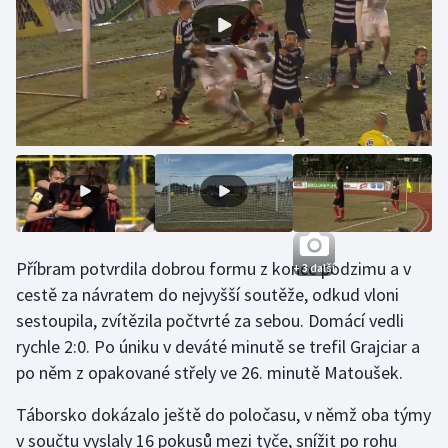
Příbram potvrdila dobrou formu z konce podzimu a v
+ 3 další
cestě za návratem do nejvyšší soutěže, odkud vloni
sestoupila, zvítězila počtvrté za sebou. Domácí vedli
rychle 2:0. Po úniku v deváté minutě se trefil Grajciar a
po něm z opakované střely ve 26. minutě Matoušek.
Táborsko dokázalo ještě do poločasu, v němž oba týmy
v součtu vyslaly 16 pokusů mezi tyče, snížit po rohu