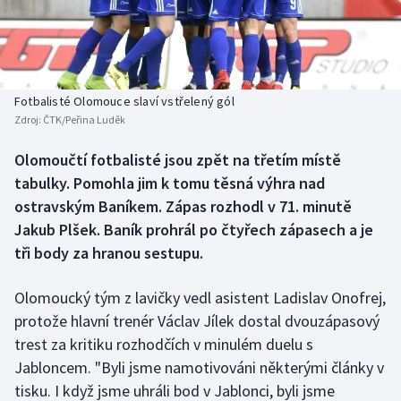
Baseball a softbal
Soutěže
Basketbal
Historické návraty
Biatlon
Aplikace ČT sport
Fotbalisté Olomouce slaví vstřelený gól
Zdroj:
ČTK/Peřina Luděk
Boby a skeleton
AZ kvíz
Olomoučtí fotbalisté jsou zpět na třetím místě
tabulky. Pomohla jim k tomu těsná výhra nad
Box
ostravským Baníkem. Zápas rozhodl v 71. minutě
Curling
Jakub Plšek. Baník prohrál po čtyřech zápasech a je
tři body za hranou sestupu.
Dostihy
Olomoucký tým z lavičky vedl asistent Ladislav Onofrej,
Florbal
protože hlavní trenér Václav Jílek dostal dvouzápasový
trest za kritiku rozhodčích v minulém duelu s
Futsal
Jabloncem. "Byli jsme namotivováni některými články v
tisku. I když jsme uhráli bod v Jablonci, byli jsme
Golf