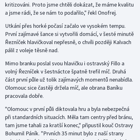
kritizováni. Proto jsme chtěli dokázat, že máme kvalitu
a jsme rádi, že se nám to podařilo," řekl Onofrej.
Gymnastika
Utkání přes horké počasí začalo ve vysokém tempu.
Házená
První zajímavé šance si vytvořili domácí, v šesté minutě
Řezníček hlavičkoval nepřesně, o chvíli později Kalvach
Jezdectví
pálil z voleje těsně nad.
Judo
Mimo branku poslal svou hlavičku i ostravský Fillo a
volný Řezníček v šestnáctce špatně trefil míč. Druhá
Krasobruslení
část první půle už tolik zajímavých momentů nenabídla.
Olomouc sice častěji držela míč, ale obrana Baníku
Lezení
pracovala dobře.
Lyže a snowboard
"Olomouc v první půli diktovala hru a byla nebezpečná
při standardních situacích. Měla tam centry před bránu,
Moderní pětiboj
tam jsme tahali za kratší konec," připustil kouč Ostravy
Bohumil Páník. "Prvních 35 minut bylo z naší strany
Motorsport