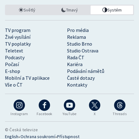
Světlý
Tmavý
Systém
TV program
Pro média
Živé vysílání
Reklama
TV poplatky
Studio Brno
Teletext
Studio Ostrava
Podcasty
Rada ČT
Počasí
Kariéra
E-shop
Podávání námětů
Mobilní a TV aplikace
Časté dotazy
Vše o ČT
Kontakty
Instagram
Facebook
YouTube
X
Threads
© Česká televize
•
•
English
Ochrana soukromí
Přístupnost