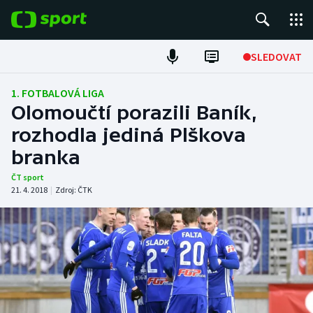
POPULÁRNÍ
SLEDOVAT
Fotbal
1. FOTBALOVÁ LIGA
Olomoučtí porazili Baník,
Hokej
rozhodla jediná Plškova
branka
Tenis
ČT sport
Atletika
21. 4. 2018
|
Zdroj:
ČTK
Cyklistika
DALŠÍ SPORTY
Americký fotbal
NEPŘEHLÉDNĚTE