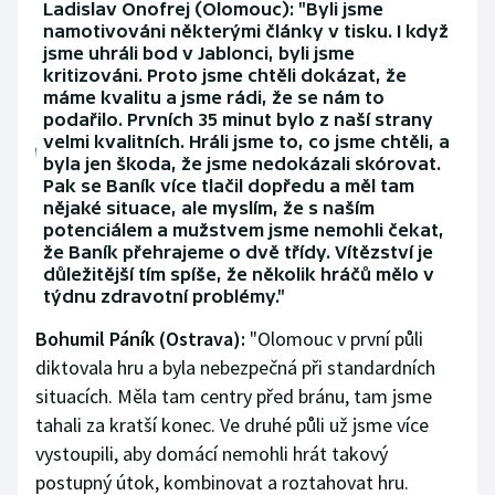
Ladislav Onofrej (Olomouc): "Byli jsme
namotivováni některými články v tisku. I když
jsme uhráli bod v Jablonci, byli jsme
kritizováni. Proto jsme chtěli dokázat, že
máme kvalitu a jsme rádi, že se nám to
podařilo. Prvních 35 minut bylo z naší strany
velmi kvalitních. Hráli jsme to, co jsme chtěli, a
byla jen škoda, že jsme nedokázali skórovat.
Pak se Baník více tlačil dopředu a měl tam
nějaké situace, ale myslím, že s naším
potenciálem a mužstvem jsme nemohli čekat,
že Baník přehrajeme o dvě třídy. Vítězství je
důležitější tím spíše, že několik hráčů mělo v
týdnu zdravotní problémy."
Bohumil Páník (Ostrava):
"Olomouc v první půli
diktovala hru a byla nebezpečná při standardních
situacích. Měla tam centry před bránu, tam jsme
tahali za kratší konec. Ve druhé půli už jsme více
vystoupili, aby domácí nemohli hrát takový
postupný útok, kombinovat a roztahovat hru.