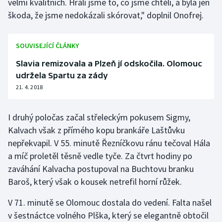
velmi kvalitních. Hráli jsme to, co jsme chtěli, a byla jen
škoda, že jsme nedokázali skórovat," doplnil Onofrej.
Olympijské hry
Parasport
SOUVISEJÍCÍ ČLÁNKY
Plavání
Slavia remizovala a Plzeň jí odskočila. Olomouc
udržela Spartu za zády
Plážový volejbal
21. 4. 2018
Ragby
I druhý poločas začal střeleckým pokusem Sigmy,
Kalvach však z přímého kopu brankáře Laštůvku
Rychlobruslení
nepřekvapil. V 55. minutě Řezníčkovu ránu tečoval Hála
a míč proletěl těsně vedle tyče. Za čtvrt hodiny po
Rychlostní kanoistika
zaváhání Kalvacha postupoval na Buchtovu branku
Baroš, který však o kousek netrefil horní růžek.
Short track
V 71. minutě se Olomouc dostala do vedení. Falta našel
Sportovní střelba
v šestnáctce volného Plška, který se elegantně obtočil