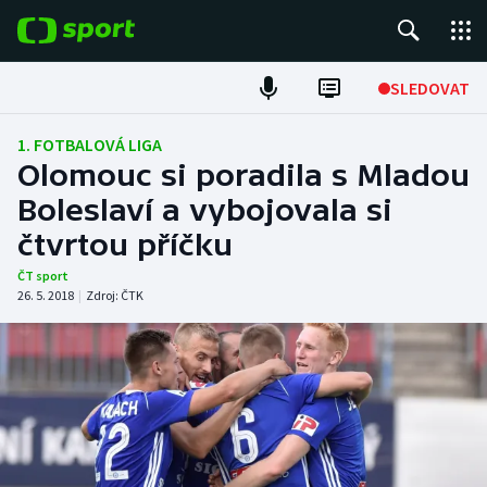
POPULÁRNÍ
SLEDOVAT
Fotbal
1. FOTBALOVÁ LIGA
Olomouc si poradila s Mladou
Hokej
Boleslaví a vybojovala si
čtvrtou příčku
Tenis
ČT sport
Atletika
26. 5. 2018
|
Zdroj:
ČTK
Cyklistika
DALŠÍ SPORTY
Americký fotbal
NEPŘEHLÉDNĚTE