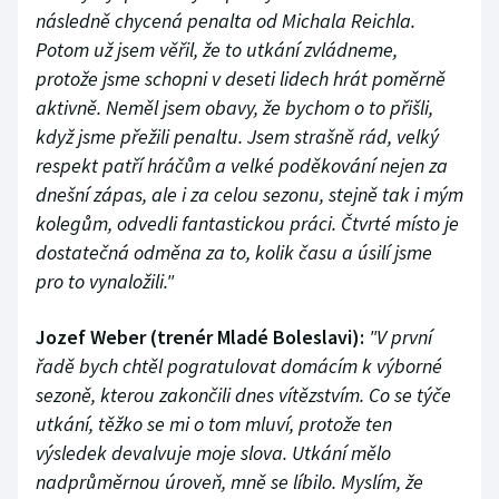
následně chycená penalta od Michala Reichla.
Potom už jsem věřil, že to utkání zvládneme,
protože jsme schopni v deseti lidech hrát poměrně
aktivně. Neměl jsem obavy, že bychom o to přišli,
když jsme přežili penaltu. Jsem strašně rád, velký
respekt patří hráčům a velké poděkování nejen za
dnešní zápas, ale i za celou sezonu, stejně tak i mým
kolegům, odvedli fantastickou práci. Čtvrté místo je
dostatečná odměna za to, kolik času a úsilí jsme
pro to vynaložili."
Jozef Weber (trenér Mladé Boleslavi):
"V první
řadě bych chtěl pogratulovat domácím k výborné
sezoně, kterou zakončili dnes vítězstvím. Co se týče
utkání, těžko se mi o tom mluví, protože ten
výsledek devalvuje moje slova. Utkání mělo
nadprůměrnou úroveň, mně se líbilo. Myslím, že