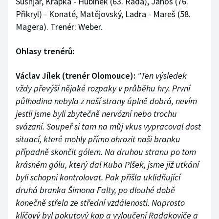
Šušnjar, Křapka - Hubínek (63. Rada), Jánoš (76.
Přikryl) - Konaté, Matějovský, Ladra - Mareš (58.
Magera). Trenér: Weber.
Ohlasy trenérů:
Václav Jílek (trenér Olomouce):
"Ten výsledek
vždy převýší nějaké rozpaky v průběhu hry. První
půlhodina nebyla z naší strany úplně dobrá, nevím
jestli jsme byli zbytečně nervózní nebo trochu
svázaní. Soupeř si tam na můj vkus vypracoval dost
situací, které mohly přímo ohrozit naši branku
případně skončit gólem. Na druhou stranu po tom
krásném gólu, který dal Kuba Plšek, jsme již utkání
byli schopni kontrolovat. Pak přišla uklidňující
druhá branka Šimona Falty, po dlouhé době
konečně střela ze střední vzdálenosti. Naprosto
klíčový byl pokutový kop a vyloučení Radakoviče a