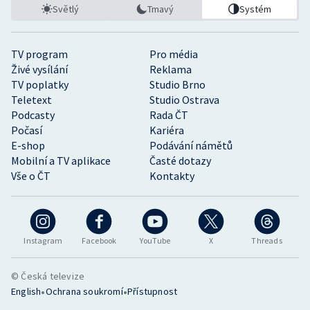
Světlý
Tmavý
Systém
TV program
Pro média
Živé vysílání
Reklama
TV poplatky
Studio Brno
Teletext
Studio Ostrava
Podcasty
Rada ČT
Počasí
Kariéra
E-shop
Podávání námětů
Mobilní a TV aplikace
Časté dotazy
Vše o ČT
Kontakty
Instagram
Facebook
YouTube
X
Threads
© Česká televize
•
•
English
Ochrana soukromí
Přístupnost