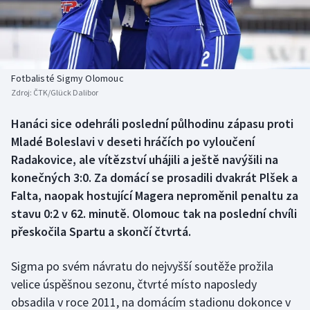
Baseball a softbal
Soutěže
Basketbal
Historické návraty
Biatlon
Aplikace ČT sport
Fotbalisté Sigmy Olomouc
Zdroj:
ČTK/Glück Dalibor
Boby a skeleton
AZ kvíz
Hanáci sice odehráli poslední půlhodinu zápasu proti
Mladé Boleslavi v deseti hráčích po vyloučení
Box
Radakovice, ale vítězství uhájili a ještě navýšili na
Curling
konečných 3:0. Za domácí se prosadili dvakrát Plšek a
Falta, naopak hostující Magera neproměnil penaltu za
Dostihy
stavu 0:2 v 62. minutě. Olomouc tak na poslední chvíli
přeskočila Spartu a skončí čtvrtá.
Florbal
Sigma po svém návratu do nejvyšší soutěže prožila
Futsal
velice úspěšnou sezonu, čtvrté místo naposledy
obsadila v roce 2011, na domácím stadionu dokonce v
Golf