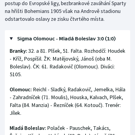
postup do Evropské ligy, bezbrankové zaváhání Sparty
na hřišti Bohemians 1905 však na Andrově stadionu
odstartovalo oslavy ze zisku čtvrtého místa.
Sigma Olomouc - Mladá Boleslav 3:0 (1:0)
Branky:
32. a 81. Plšek, 51. Falta. Rozhodčí: Houdek
- Kříž, Pospíšil. ŽK: Matějovský, Jánoš (oba M.
Boleslav). ČK: 61. Radakovič (Olomouc). Diváci:
5105.
Olomouc:
Reichl - Sladký, Radakovič, Jemelka, Hála
- Zahradníček (71. Moulis), Houska, Kalvach, Plšek,
Falta (84. Manzia) - Řezníček (64. Kotouč). Trenér:
Jílek.
Mladá Boleslav:
Polaček - Pauschek, Takács,