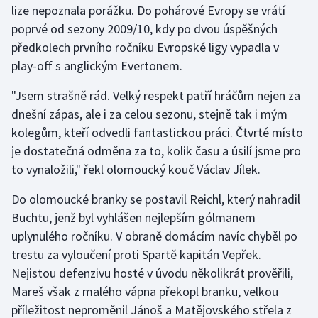
lize nepoznala porážku. Do pohárové Evropy se vrátí
poprvé od sezony 2009/10, kdy po dvou úspěšných
Gymnastika
předkolech prvního ročníku Evropské ligy vypadla v
play-off s anglickým Evertonem.
Házená
"Jsem strašně rád. Velký respekt patří hráčům nejen za
Jezdectví
dnešní zápas, ale i za celou sezonu, stejně tak i mým
kolegům, kteří odvedli fantastickou práci. Čtvrté místo
Judo
je dostatečná odměna za to, kolik času a úsilí jsme pro
to vynaložili," řekl olomoucký kouč Václav Jílek.
Krasobruslení
Do olomoucké branky se postavil Reichl, který nahradil
Lezení
Buchtu, jenž byl vyhlášen nejlepším gólmanem
uplynulého ročníku. V obraně domácím navíc chyběl po
Lyže a snowboard
trestu za vyloučení proti Spartě kapitán Vepřek.
Moderní pětiboj
Nejistou defenzivu hosté v úvodu několikrát prověřili,
Mareš však z malého vápna překopl branku, velkou
Motorsport
příležitost neproměnil Jánoš a Matějovského střela z