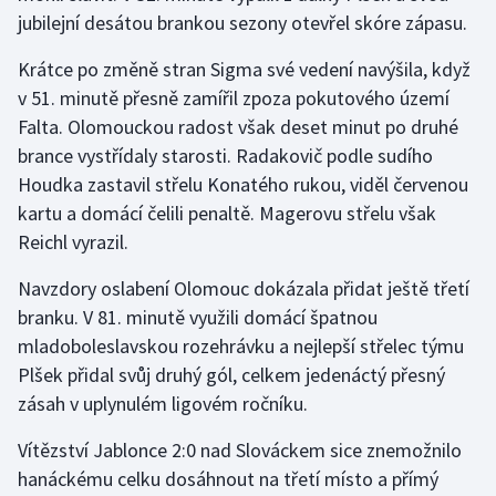
Stolní tenis
jubilejní desátou brankou sezony otevřel skóre zápasu.
Krátce po změně stran Sigma své vedení navýšila, když
Triatlon
v 51. minutě přesně zamířil zpoza pokutového území
Veslování
Falta. Olomouckou radost však deset minut po druhé
brance vystřídaly starosti. Radakovič podle sudího
Vodní slalom
Houdka zastavil střelu Konatého rukou, viděl červenou
kartu a domácí čelili penaltě. Magerovu střelu však
Volejbal
Reichl vyrazil.
Ostatní
Navzdory oslabení Olomouc dokázala přidat ještě třetí
branku. V 81. minutě využili domácí špatnou
mladoboleslavskou rozehrávku a nejlepší střelec týmu
Plšek přidal svůj druhý gól, celkem jedenáctý přesný
zásah v uplynulém ligovém ročníku.
Vítězství Jablonce 2:0 nad Slováckem sice znemožnilo
hanáckému celku dosáhnout na třetí místo a přímý