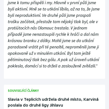
jsme k tomu přispěli i my. Hlavně v první půli jsme
byli aktivní. Mně se to utkání líbilo, až na to, že jsme
byli neproduktivní. Ve druhé půli jsme prospali
trošku začátek, přestože tam nějaký tlak byl, ale v
protiútocích nás Olomouc trestala. V jednom
případě jsme nenastoupili rychle k hráči a dal nám
krásnou branku z dálky. Mohli jsme se do utkání
paradoxně vrátit při té penaltě, neproměnili jsme ji
opakovaně už v minulém utkání. Byl tam ještě
pětiminutový tlak bez gólu. A pak už úroveň utkání
poklesla, domácí si to drželi a zaslouženě zvítězili."
SOUVISEJÍCÍ ČLÁNKY
Slavia v Teplicích udržela druhé místo, Karviná
poslala do druhé ligy Jihlavu