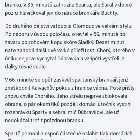
branku. V 35. minutě zahrozila Sparta, ale Šural v dobré
pozici hlavičkoval jen do náruče brankáře Buchty.
Gymnastika
Do druhého dějství vstoupila Olomouc ve velkém stylu.
Házená
Po náporu v úvodu poločasu otevřel v 56. minutě po
závaru po rohovém kopu skóre Sladký. Deset minut
Jezdectví
nato zahodil další dvě velké příležitosti Chorý, kterého v
úniku nejprve vychytal Dúbravka a vzápětí vystřelil z
Judo
dálky těsně vedle.
Krasobruslení
V 66. minutě se opět zaskvěl sparťanský brankář, jenž
zneškodnil Kalvachův pokus z hranice vápna. Poté přišly
Lezení
znovu chvíle Chorého. Jeho střelu nejprve zblokovala
obrana, o pár okamžiků později domácí útočník vystihl
Lyže a snowboard
rozehrávku Sparty a sebral míč Dúbravkovi, ale už
Moderní pětiboj
nedokázal trefit prázdnou branku.
Spartě pomohl alespoň částečně oslabit tlak domácích
Motorsport