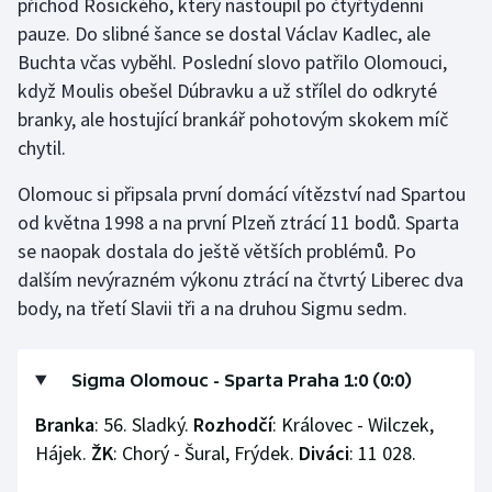
příchod Rosického, který nastoupil po čtyřtýdenní
pauze. Do slibné šance se dostal Václav Kadlec, ale
Olympijské hry
Buchta včas vyběhl. Poslední slovo patřilo Olomouci,
Parasport
když Moulis obešel Dúbravku a už střílel do odkryté
branky, ale hostující brankář pohotovým skokem míč
Plavání
chytil.
Plážový volejbal
Olomouc si připsala první domácí vítězství nad Spartou
od května 1998 a na první Plzeň ztrácí 11 bodů. Sparta
Ragby
se naopak dostala do ještě větších problémů. Po
dalším nevýrazném výkonu ztrácí na čtvrtý Liberec dva
Rychlobruslení
body, na třetí Slavii tři a na druhou Sigmu sedm.
Rychlostní kanoistika
Sigma Olomouc - Sparta Praha 1:0 (0:0)
Short track
Branka
: 56. Sladký.
Rozhodčí
: Královec - Wilczek,
Hájek.
ŽK
: Chorý - Šural, Frýdek.
Diváci
: 11 028.
Sportovní střelba