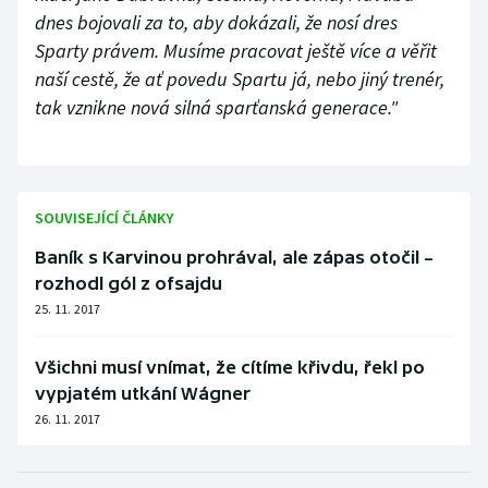
dnes bojovali za to, aby dokázali, že nosí dres
Sparty právem. Musíme pracovat ještě více a věřit
naší cestě, že ať povedu Spartu já, nebo jiný trenér,
tak vznikne nová silná sparťanská generace."
SOUVISEJÍCÍ ČLÁNKY
Baník s Karvinou prohrával, ale zápas otočil –
rozhodl gól z ofsajdu
25. 11. 2017
Všichni musí vnímat, že cítíme křivdu, řekl po
vypjatém utkání Wágner
26. 11. 2017