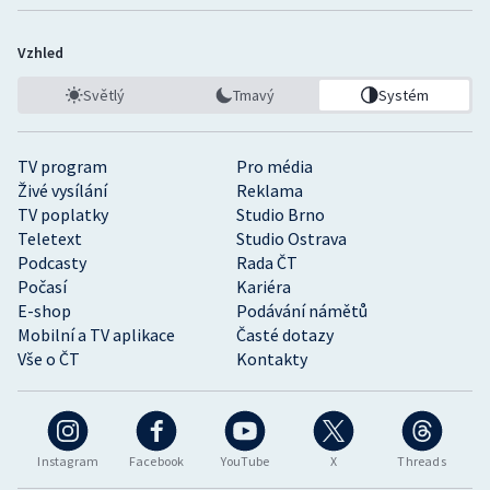
Vzhled
Světlý
Tmavý
Systém
TV program
Pro média
Živé vysílání
Reklama
TV poplatky
Studio Brno
Teletext
Studio Ostrava
Podcasty
Rada ČT
Počasí
Kariéra
E-shop
Podávání námětů
Mobilní a TV aplikace
Časté dotazy
Vše o ČT
Kontakty
Instagram
Facebook
YouTube
X
Threads