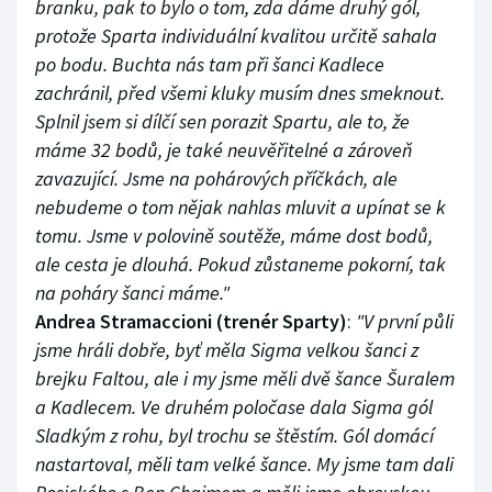
branku, pak to bylo o tom, zda dáme druhý gól,
protože Sparta individuální kvalitou určitě sahala
po bodu. Buchta nás tam při šanci Kadlece
zachránil, před všemi kluky musím dnes smeknout.
Splnil jsem si dílčí sen porazit Spartu, ale to, že
máme 32 bodů, je také neuvěřitelné a zároveň
zavazující. Jsme na pohárových příčkách, ale
nebudeme o tom nějak nahlas mluvit a upínat se k
tomu. Jsme v polovině soutěže, máme dost bodů,
ale cesta je dlouhá. Pokud zůstaneme pokorní, tak
na poháry šanci máme."
Andrea Stramaccioni (trenér Sparty)
:
"V první půli
jsme hráli dobře, byť měla Sigma velkou šanci z
brejku Faltou, ale i my jsme měli dvě šance Šuralem
a Kadlecem. Ve druhém poločase dala Sigma gól
Sladkým z rohu, byl trochu se štěstím. Gól domácí
nastartoval, měli tam velké šance. My jsme tam dali