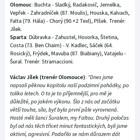
Olomouc
: Buchta - Sladký, Radakovič, Jemelka,
Stolní tenis
Vepřek - Zahradníček (87. Moulis), Houska, Kalvach,
Triatlon
Falta (79. Hála) - Chorý (90.+2 Texl), Plšek. Trenér:
Jílek.
Veslování
Sparta
: Dúbravka - Zahustel, Hovorka, Štetina,
Costa (73. Ben Chaim) - V. Kadlec, Sáček (64.
Vodní slalom
Rosický), Frýdek, Mavuba (87. Biabiany), Vatajelu -
Šural. Trenér: Stramaccioni.
Volejbal
Václav Jílek (trenér Olomouce)
:
"Dnes jsme
Ostatní
napsali pěknou kapitolu naší podzimní pohádky, po
tolika letech. O to je to příjemnější, pro mě je
důležité, po jakém výkonu. Šla z nás od začátku
větší touha, síla, byť byla první půle vyrovnaná.
Hosté měli šanci Šuralem, my Faltou. Druhý poločas
byl od nás těch třicet minut fantastických, byli jsme
aktivní, agresivní. Podařilo se nám důrazem dát