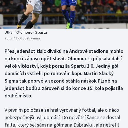
Baseball a softbal
Soutěže
Basketbal
Historické návraty
Biatlon
Aplikace ČT sport
Utkání Olomouc - Sparta
Zdroj:
ČTK/Luděk Peřina
Boby a skeleton
AZ kvíz
Přes jedenáct tisíc diváků na Andrově stadionu mohlo
na konci zápasu opět slavit. Olomouc si připsala další
Box
velké vítězství, když porazila Spartu 1:0. Jediný gól
Curling
domácích vstřelil po rohovém kopu Martin Sladký.
Sigma tak poprvé v sezoně stáhla náskok Plzně na
Dostihy
jedenáct bodů a zároveň si do konce 15. kola pojistila
druhé místo.
Florbal
V prvním poločase se hrál vyrovnaný fotbal, ale o něco
Futsal
nebezpečnější byli domácí. Do největší šance se dostal
Falta, který šel sám na gólmana Dúbravku, ale netrefil
Golf