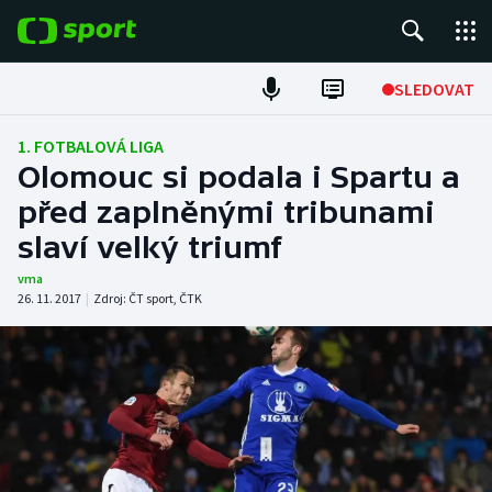
POPULÁRNÍ
SLEDOVAT
Fotbal
1. FOTBALOVÁ LIGA
Olomouc si podala i Spartu a
Hokej
před zaplněnými tribunami
slaví velký triumf
Tenis
vma
Atletika
26. 11. 2017
|
Zdroj:
ČT sport
,
ČTK
Cyklistika
DALŠÍ SPORTY
Americký fotbal
NEPŘEHLÉDNĚTE