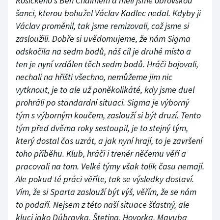
Rosického s Ben Chaimem a měli jsme obrovskou
šanci, kterou bohužel Václav Kadlec nedal. Kdyby ji
Václav proměnil, tak jsme remizovali, což jsme si
zasloužili. Dobře si uvědomujeme, že nám Sigma
odskočila na sedm bodů, náš cíl je druhé místo a
ten je nyní vzdálen těch sedm bodů. Hráči bojovali,
nechali na hřišti všechno, nemůžeme jim nic
vytknout, je to ale už poněkolikáté, kdy jsme duel
prohráli po standardní situaci. Sigma je výborný
tým s výborným koučem, zaslouží si být druzí. Tento
tým před dvěma roky sestoupil, je to stejný tým,
který dostal čas uzrát, a jak nyní hrají, to je završení
toho příběhu. Klub, hráči i trenér něčemu věří a
pracovali na tom. Velké týmy však tolik času nemají.
Ale pokud té práci věříte, tak se výsledky dostaví.
Vím, že si Sparta zaslouží být výš, věřím, že se nám
to podaří. Nejsem z této naší situace šťastný, ale
kluci jako Dúbravka, Štetina, Hovorka, Mavuba