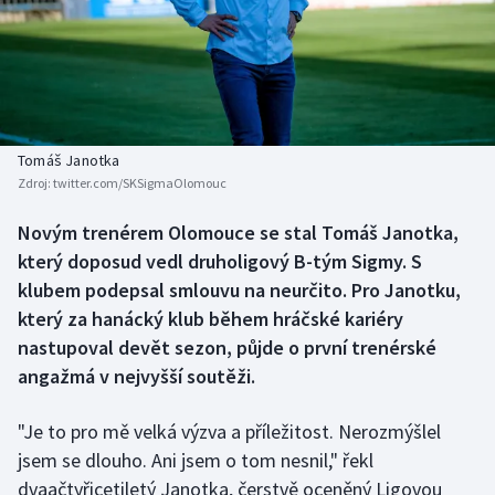
Baseball a softbal
Soutěže
Basketbal
Historické návraty
Biatlon
Aplikace ČT sport
Tomáš Janotka
Boby a skeleton
AZ kvíz
Zdroj:
twitter.com/SKSigmaOlomouc
Box
Novým trenérem Olomouce se stal Tomáš Janotka,
který doposud vedl druholigový B-tým Sigmy. S
Curling
klubem podepsal smlouvu na neurčito. Pro Janotku,
který za hanácký klub během hráčské kariéry
Dostihy
nastupoval devět sezon, půjde o první trenérské
angažmá v nejvyšší soutěži.
Florbal
"Je to pro mě velká výzva a příležitost. Nerozmýšlel
Futsal
jsem se dlouho. Ani jsem o tom nesnil," řekl
dvaačtyřicetiletý Janotka, čerstvě oceněný Ligovou
Golf