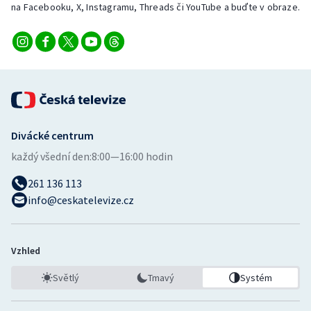
na Facebooku, X, Instagramu, Threads či YouTube a buďte v obraze.
Divácké centrum
každý všední den:
8:00—16:00 hodin
261 136 113
info@ceskatelevize.cz
Vzhled
Světlý
Tmavý
Systém