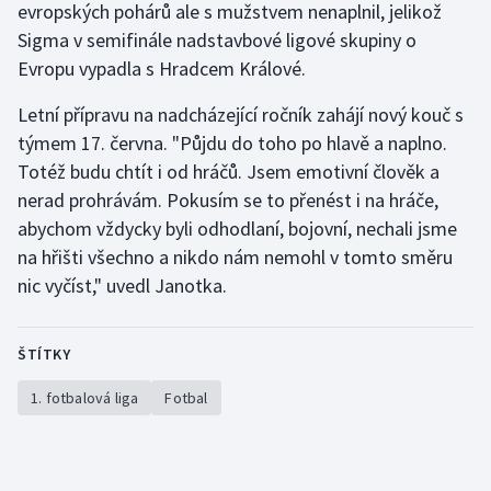
evropských pohárů ale s mužstvem nenaplnil, jelikož
Olympijské hry
Sigma v semifinále nadstavbové ligové skupiny o
Evropu vypadla s Hradcem Králové.
Parasport
Letní přípravu na nadcházející ročník zahájí nový kouč s
Plavání
týmem 17. června. "Půjdu do toho po hlavě a naplno.
Totéž budu chtít i od hráčů. Jsem emotivní člověk a
Plážový volejbal
nerad prohrávám. Pokusím se to přenést i na hráče,
abychom vždycky byli odhodlaní, bojovní, nechali jsme
Ragby
na hřišti všechno a nikdo nám nemohl v tomto směru
nic vyčíst," uvedl Janotka.
Rychlobruslení
Rychlostní kanoistika
ŠTÍTKY
1. fotbalová liga
Fotbal
Short track
Sportovní střelba