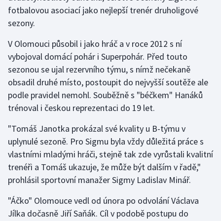
fotbalovou asociací jako nejlepší trenér druholigové
sezony.
Gymnastika
V Olomouci působil i jako hráč a v roce 2012 s ní
Házená
vybojoval domácí pohár i Superpohár. Před touto
sezonou se ujal rezervního týmu, s nímž nečekaně
Jezdectví
obsadil druhé místo, postoupit do nejvyšší soutěže ale
Judo
podle pravidel nemohl. Souběžně s "béčkem" Hanáků
trénoval i českou reprezentaci do 19 let.
Krasobruslení
"Tomáš Janotka prokázal své kvality u B-týmu v
uplynulé sezoně. Pro Sigmu byla vždy důležitá práce s
Lezení
vlastními mladými hráči, stejně tak zde vyrůstali kvalitní
Lyže a snowboard
trenéři a Tomáš ukazuje, že může být dalším v řadě,"
prohlásil sportovní manažer Sigmy Ladislav Minář.
Moderní pětiboj
"Áčko" Olomouce vedl od února po odvolání Václava
Motorsport
Jílka dočasně Jiří Saňák. Cíl v podobě postupu do