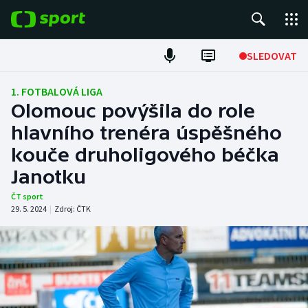
POPULÁRNÍ
SLEDOVAT
Fotbal
1. FOTBALOVÁ LIGA
Olomouc povýšila do role
Hokej
hlavního trenéra úspěšného
kouče druholigového béčka
Tenis
Janotku
Atletika
ČT sport
29. 5. 2024
|
Zdroj:
ČTK
Cyklistika
DALŠÍ SPORTY
Americký fotbal
NEPŘEHLÉDNĚTE