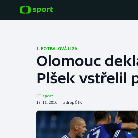
POPULÁRNÍ
DALŠÍ SPORTY
Fotbal
Americký fotbal
1. FOTBALOVÁ LIGA
Olomouc dekla
Hokej
Baseball a softbal
Plšek vstřelil 
Tenis
Basketbal
Atletika
Biatlon
ČT sport
18. 11. 2016
|
Zdroj:
ČTK
Cyklistika
Boby a skeleton
Box