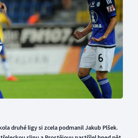
Moderní pětiboj
Triatlon
Motorsport
Veslování
Olympijské hry
Vodní slalom
Parasport
Volejbal
Plavání
Ostatní
Plážový volejbal
ola druhé ligy si zcela podmanil Jakub Plšek.
třeleckou slinu a Prostějovu nastřílel hned pět