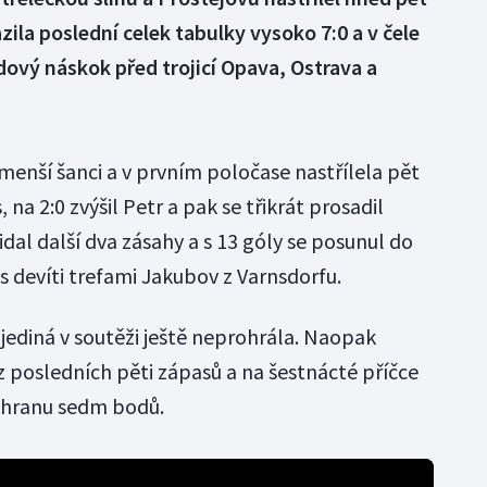
ila poslední celek tabulky vysoko 7:0 a v čele
dový náskok před trojicí Opava, Ostrava a
enší šanci a v prvním poločase nastřílela pět
, na 2:0 zvýšil Petr a pak se třikrát prosadil
idal další dva zásahy a s 13 góly se posunul do
 s devíti trefami Jakubov z Varnsdorfu.
jediná v soutěži ještě neprohrála. Naopak
z posledních pěti zápasů a na šestnácté příčce
záchranu sedm bodů.