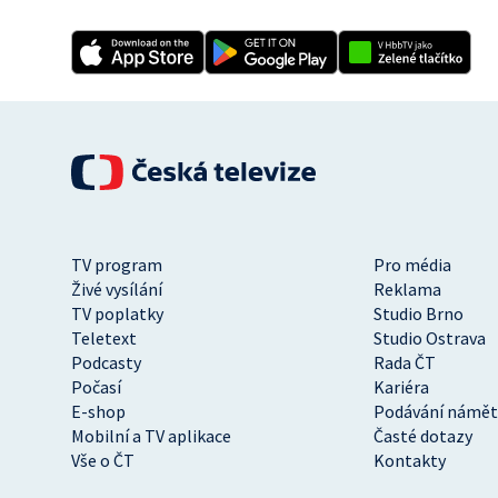
TV program
Pro média
Živé vysílání
Reklama
TV poplatky
Studio Brno
Teletext
Studio Ostrava
Podcasty
Rada ČT
Počasí
Kariéra
E-shop
Podávání námět
Mobilní a TV aplikace
Časté dotazy
Vše o ČT
Kontakty