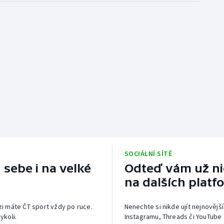
SOCIÁLNÍ SÍTĚ
 sebe i na velké
Odteď vám už nic
na dalších platf
izi máte ČT sport vždy po ruce.
Nenechte si nikde ujít nejnovější
ykoli.
Instagramu, Threads či YouTube 