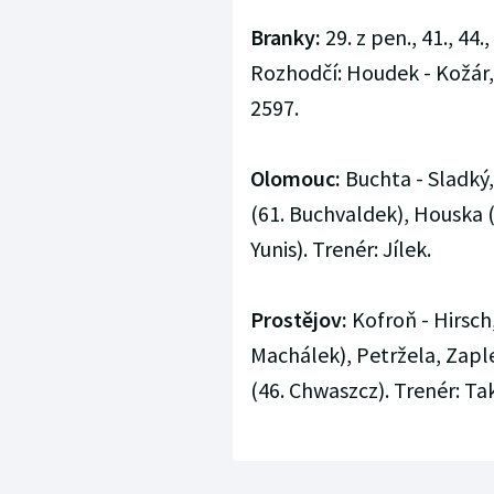
Branky:
29. z pen., 41., 44.,
Rozhodčí: Houdek - Kožár,
2597.
Olomouc:
Buchta - Sladký,
(61. Buchvaldek), Houska (7
Yunis). Trenér: Jílek.
Prostějov:
Kofroň - Hirsch,
Machálek), Petržela, Zaple
(46. Chwaszcz). Trenér: Ta