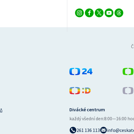
Č
Divácké centrum
ů
každý všední den:
8:00—16:00 ho
261 136 113
info@ceskate