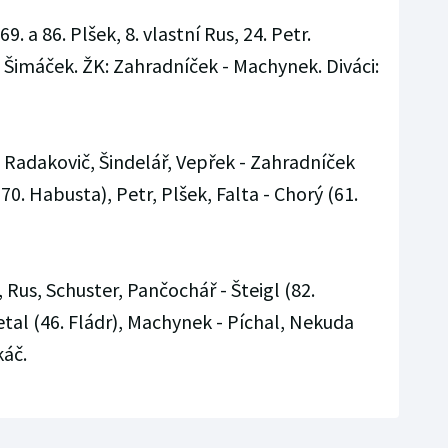
 69. a 86. Plšek, 8. vlastní Rus, 24. Petr.
 Šimáček. ŽK: Zahradníček - Machynek. Diváci:
 Radakovič, Šindelář, Vepřek - Zahradníček
0. Habusta), Petr, Plšek, Falta - Chorý (61.
 Rus, Schuster, Pančochář - Šteigl (82.
tal (46. Fládr), Machynek - Píchal, Nekuda
káč.