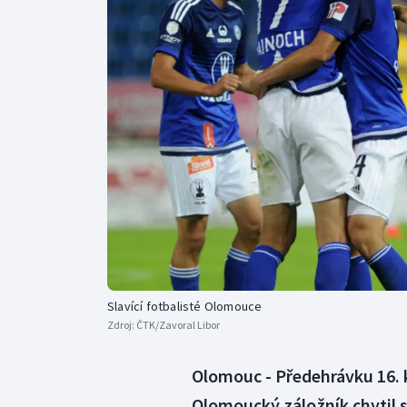
Curling
Dostihy
Florbal
Futsal
Golf
Gymnastika
Slavící fotbalisté Olomouce
Zdroj:
ČTK/Zavoral Libor
Olomouc - Předehrávku 16. k
Olomoucký záložník chytil s