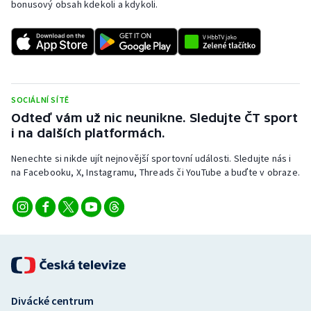
bonusový obsah kdekoli a kdykoli.
Stolní tenis
Triatlon
Veslování
SOCIÁLNÍ SÍTĚ
Vodní slalom
Odteď vám už nic neunikne. Sledujte ČT sport
i na dalších platformách.
Volejbal
Nenechte si nikde ujít nejnovější sportovní události. Sledujte nás i
na Facebooku, X, Instagramu, Threads či YouTube a buďte v obraze.
Ostatní
Divácké centrum