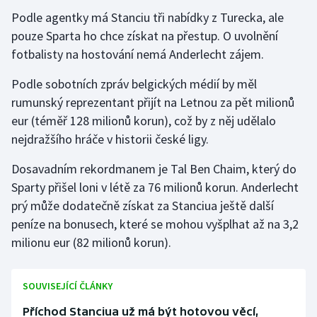
Podle agentky má Stanciu tři nabídky z Turecka, ale
Gymnastika
pouze Sparta ho chce získat na přestup. O uvolnění
fotbalisty na hostování nemá Anderlecht zájem.
Házená
Podle sobotních zpráv belgických médií by měl
Jezdectví
rumunský reprezentant přijít na Letnou za pět milionů
eur (téměř 128 milionů korun), což by z něj udělalo
Judo
nejdražšího hráče v historii české ligy.
Dosavadním rekordmanem je Tal Ben Chaim, který do
Krasobruslení
Sparty přišel loni v létě za 76 milionů korun. Anderlecht
Lezení
prý může dodatečně získat za Stanciua ještě další
peníze na bonusech, které se mohou vyšplhat až na 3,2
Lyže a snowboard
milionu eur (82 milionů korun).
Moderní pětiboj
SOUVISEJÍCÍ ČLÁNKY
Motorsport
Příchod Stanciua už má být hotovou věcí,