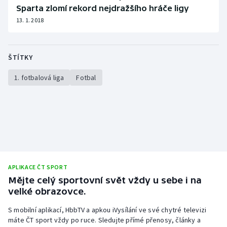
Sparta zlomí rekord nejdražšího hráče ligy
Olympijské hry
13. 1. 2018
Parasport
ŠTÍTKY
Plavání
1. fotbalová liga
Fotbal
Plážový volejbal
Ragby
Rychlobruslení
Rychlostní kanoistika
APLIKACE ČT SPORT
Mějte celý sportovní svět vždy u sebe i na
Short track
velké obrazovce.
Sportovní střelba
S mobilní aplikací, HbbTV a apkou iVysílání ve své chytré televizi
máte ČT sport vždy po ruce. Sledujte přímé přenosy, články a