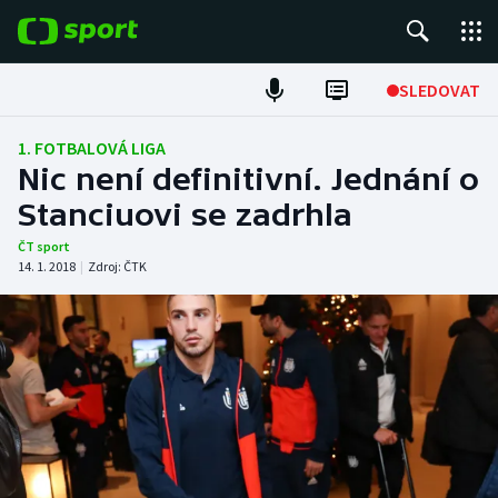
POPULÁRNÍ
SLEDOVAT
Fotbal
1. FOTBALOVÁ LIGA
Nic není definitivní. Jednání o
Hokej
Stanciuovi se zadrhla
Tenis
ČT sport
14. 1. 2018
|
Zdroj:
ČTK
Atletika
Cyklistika
DALŠÍ SPORTY
Americký fotbal
NEPŘEHLÉDNĚTE