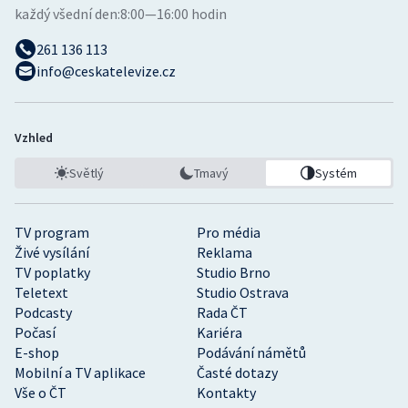
každý všední den:
8:00—16:00 hodin
261 136 113
info@ceskatelevize.cz
Vzhled
Světlý
Tmavý
Systém
TV program
Pro média
Živé vysílání
Reklama
TV poplatky
Studio Brno
Teletext
Studio Ostrava
Podcasty
Rada ČT
Počasí
Kariéra
E-shop
Podávání námětů
Mobilní a TV aplikace
Časté dotazy
Vše o ČT
Kontakty