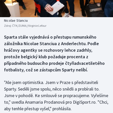
Baseball a softbal
Soutěže
Basketbal
Historické návraty
Nicolae Stanciu
Zdroj:
ČTK/ZUMA//Virginie Lefour
Biatlon
Aplikace ČT sport
Sparta stále vyjednává o přestupu rumunského
Boby a skeleton
AZ kvíz
záložníka Nicolae Stanciua z Anderlechtu. Podle
hráčovy agentky se rozhovory lehce zadrhly,
Box
protože belgický klub požaduje procenta z
případného budoucího prodeje čtyřiadvacetiletého
Curling
fotbalisty, což se zástupcům Sparty nelíbí.
Dostihy
"Ale jsem optimistka. Jsem v Praze s představiteli
Florbal
Sparty. Seděli jsme spolu, něco snědli a probírali to.
Jsme v pohodě. Ke smlouvě se propracujeme. Vyřešíme
Futsal
to," uvedla Anamaria Prodanová pro DigiSport.ro. "Chci,
aby tenhle přestup vyšel," prohlásila.
Golf